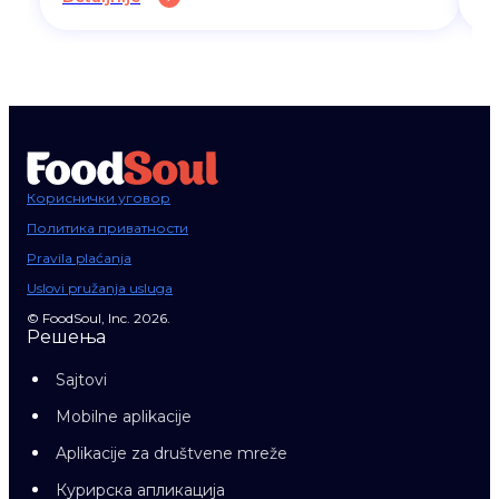
Кориснички уговор
Политика приватности
Pravila plaćanja
Uslovi pružanja usluga
© FoodSoul, Inc. 2026.
Решења
Sajtovi
Mobilne aplikacije
Aplikacije za društvene mreže
Курирска апликација