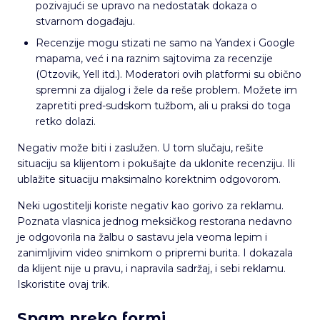
pozivajući se upravo na nedostatak dokaza o
stvarnom događaju.
Recenzije mogu stizati ne samo na Yandex i Google
mapama, već i na raznim sajtovima za recenzije
(Otzovik, Yell itd.). Moderatori ovih platformi su obično
spremni za dijalog i žele da reše problem. Možete im
zapretiti pred-sudskom tužbom, ali u praksi do toga
retko dolazi.
Negativ može biti i zaslužen. U tom slučaju, rešite
situaciju sa klijentom i pokušajte da uklonite recenziju. Ili
ublažite situaciju maksimalno korektnim odgovorom.
Neki ugostitelji koriste negativ kao gorivo za reklamu.
Poznata vlasnica jednog meksičkog restorana nedavno
je odgovorila na žalbu o sastavu jela veoma lepim i
zanimljivim video snimkom o pripremi burita. I dokazala
da klijent nije u pravu, i napravila sadržaj, i sebi reklamu.
Iskoristite ovaj trik.
Spam preko formi