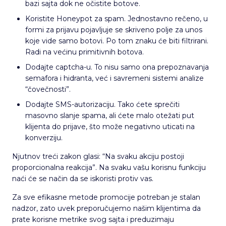
bazi sajta dok ne očistite botove.
Koristite Honeypot za spam. Jednostavno rečeno, u
formi za prijavu pojavljuje se skriveno polje za unos
koje vide samo botovi. Po tom znaku će biti filtrirani.
Radi na većinu primitivnih botova.
Dodajte captcha-u. To nisu samo ona prepoznavanja
semafora i hidranta, već i savremeni sistemi analize
“čovečnosti”.
Dodajte SMS-autorizaciju. Tako ćete sprečiti
masovno slanje spama, ali ćete malo otežati put
klijenta do prijave, što može negativno uticati na
konverziju.
Njutnov treći zakon glasi: “Na svaku akciju postoji
proporcionalna reakcija”. Na svaku vašu korisnu funkciju
naći će se način da se iskoristi protiv vas.
Za sve efikasne metode promocije potreban je stalan
nadzor, zato uvek preporučujemo našim klijentima da
prate korisne metrike svog sajta i preduzimaju