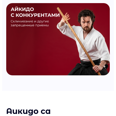
Аикидо са