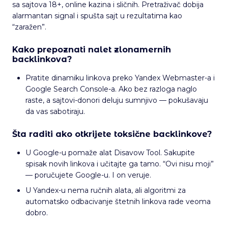
sa sajtova 18+, online kazina i sličnih. Pretraživač dobija
alarmantan signal i spušta sajt u rezultatima kao
“zaražen”.
Kako prepoznati nalet zlonamernih
backlinkova?
Pratite dinamiku linkova preko Yandex Webmaster-a i
Google Search Console-a. Ako bez razloga naglo
raste, a sajtovi-donori deluju sumnjivo — pokušavaju
da vas sabotiraju.
Šta raditi ako otkrijete toksične backlinkove?
U Google-u pomaže alat Disavow Tool. Sakupite
spisak novih linkova i učitajte ga tamo. “Ovi nisu moji”
— poručujete Google-u. I on veruje.
U Yandex-u nema ručnih alata, ali algoritmi za
automatsko odbacivanje štetnih linkova rade veoma
dobro.