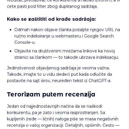
rezultat, pretraživač će konkurenta smatrati izvorom, a vi
ćete pasti pod filter zbog dupliranog sadržaja.
Kako se zaštititi od krađe sadržaja:
Odmah nakon objave članka pošaljite njegov URL na
ručno indeksiranje u webmasteru i Google Search
Console-u.
Objavite na društvenim mrežama linkove ka novoj
stranici sa člankom — to takođe ubrzava indeksaciju.
Jedinstvenost objavljenog sadržaja je veoma važna.
Takođe, imajte to u vidu sledeći put kada odlučite da
postavite na sajt sirov, neuređen tekst iz ChatGPT-a.
Terorizam putem recenzija
Jedan od najjednostavnijih načina da se naškodi
konkurentu, pa je zato i veoma rasprostranjen. Sa
kupljenih (ređe — ličnih) naloga piše se masa negativnih
recenzija o vašoj organizaciji. Detaljnih, opširnih. Često —