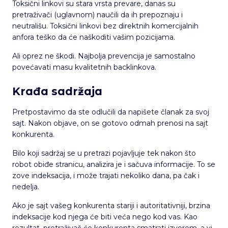
Toksični linkovi su stara vrsta prevare, danas su
pretraživači (uglavnom) naučili da ih prepoznaju i
neutrališu. Toksični linkovi bez direktnih komercijalnih
anfora teško da će naškoditi vašim pozicijama.
Ali oprez ne škodi. Najbolja prevencija je samostalno
povećavati masu kvalitetnih backlinkova.
Krađa sadržaja
Pretpostavimo da ste odlučili da napišete članak za svoj
sajt. Nakon objave, on se gotovo odmah prenosi na sajt
konkurenta.
Bilo koji sadržaj se u pretrazi pojavljuje tek nakon što
robot obiđe stranicu, analizira je i sačuva informacije. To se
zove indeksacija, i može trajati nekoliko dana, pa čak i
nedelja.
Ako je sajt vašeg konkurenta stariji i autoritativniji, brzina
indeksacije kod njega će biti veća nego kod vas. Kao