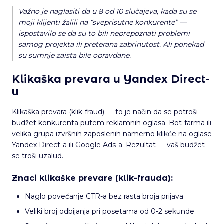
Važno je naglasiti da u 8 od 10 slučajeva, kada su se
moji klijenti žalili na “sveprisutne konkurente” —
ispostavilo se da su to bili neprepoznati problemi
samog projekta ili preterana zabrinutost. Ali ponekad
su sumnje zaista bile opravdane.
Klikaška prevara u Yandex Direct-
u
Klikaška prevara (klik-fraud) — to je način da se potroši
budžet konkurenta putem reklamnih oglasa. Bot-farma ili
velika grupa izvršnih zaposlenih namerno klikće na oglase
Yandex Direct-a ili Google Ads-a. Rezultat — vaš budžet
se troši uzalud.
Znaci klikaške prevare (klik-frauda):
Naglo povećanje CTR-a bez rasta broja prijava
Veliki broj odbijanja pri posetama od 0-2 sekunde