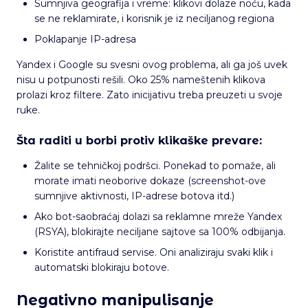
Sumnjiva geografija i vreme: klikovi dolaze noću, kada
se ne reklamirate, i korisnik je iz neciljanog regiona
Poklapanje IP-adresa
Yandex i Google su svesni ovog problema, ali ga još uvek
nisu u potpunosti rešili. Oko 25% nameštenih klikova
prolazi kroz filtere. Zato inicijativu treba preuzeti u svoje
ruke.
Šta raditi u borbi protiv klikaške prevare:
Žalite se tehničkoj podršci. Ponekad to pomaže, ali
morate imati neoborive dokaze (screenshot-ove
sumnjive aktivnosti, IP-adrese botova itd.)
Ako bot-saobraćaj dolazi sa reklamne mreže Yandex
(RSYA), blokirajte neciljane sajtove sa 100% odbijanja.
Koristite antifraud servise. Oni analiziraju svaki klik i
automatski blokiraju botove.
Negativno manipulisanje