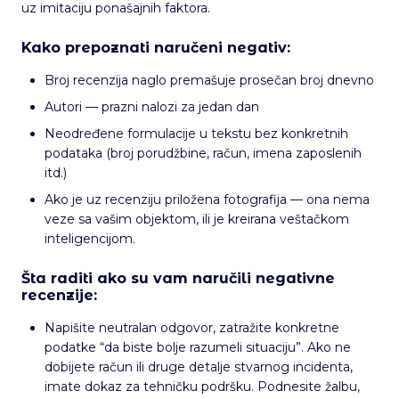
uz imitaciju ponašajnih faktora.
Kako prepoznati naručeni negativ:
Broj recenzija naglo premašuje prosečan broj dnevno
Autori — prazni nalozi za jedan dan
Neodređene formulacije u tekstu bez konkretnih
podataka (broj porudžbine, račun, imena zaposlenih
itd.)
Ako je uz recenziju priložena fotografija — ona nema
veze sa vašim objektom, ili je kreirana veštačkom
inteligencijom.
Šta raditi ako su vam naručili negativne
recenzije:
Napišite neutralan odgovor, zatražite konkretne
podatke “da biste bolje razumeli situaciju”. Ako ne
dobijete račun ili druge detalje stvarnog incidenta,
imate dokaz za tehničku podršku. Podnesite žalbu,