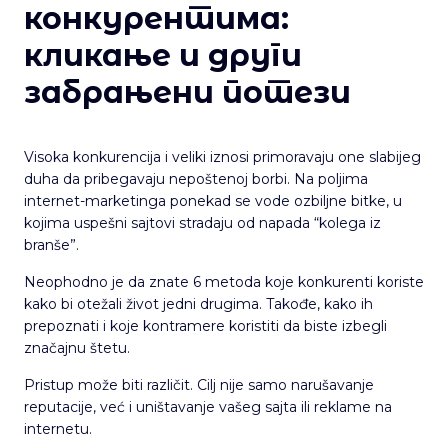
конкурентима:
кликање и други
забрањени потези
Visoka konkurencija i veliki iznosi primoravaju one slabijeg
duha da pribegavaju nepoštenoj borbi. Na poljima
internet-marketinga ponekad se vode ozbiljne bitke, u
kojima uspešni sajtovi stradaju od napada “kolega iz
branše”.
Neophodno je da znate 6 metoda koje konkurenti koriste
kako bi otežali život jedni drugima. Takođe, kako ih
prepoznati i koje kontramere koristiti da biste izbegli
značajnu štetu.
Pristup može biti različit. Cilj nije samo narušavanje
reputacije, već i uništavanje vašeg sajta ili reklame na
internetu.