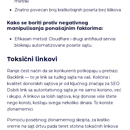
metriki
Znatno povećan broj kratkotrajnih poseta bez klikova
Kako se boriti protiv negativnog
manipulisanja ponašajnim faktorima:
Efikasan metod: Cloudflare i drugi antifraud-servisi
blokiraju automatizovane posete sajtu.
Toksični linkovi
Ranije čest način da se konkurenti potkopaju u pretrazi.
Backlink — to je link sa tuđeg sajta na vaš. Količina i
kvalitet donorskih sajtova je od ključnog značaja za SEO.
Dobiti link sa autoritativnog sajta je ne samo korisno, već
i skupo. A linkovi sa loših sajtova, koji donose više štete
nego koristi, koštaju svega nekoliko dinara. To koriste
zlonamernici.
Pomoću posebnog zlonamernog skripta, za kratko
vreme na sajt-žrtvu pada teret stotina toksičnih linkova