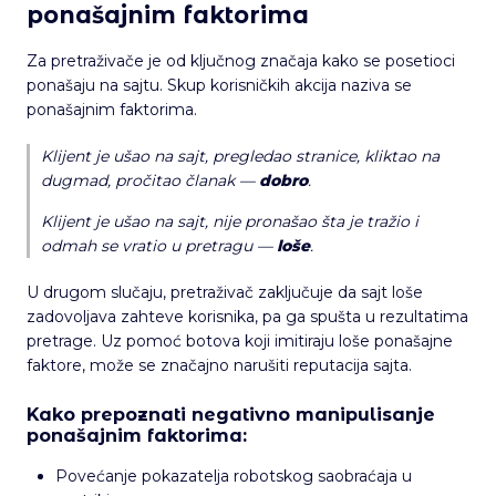
ponašajnim faktorima
Za pretraživače je od ključnog značaja kako se posetioci
ponašaju na sajtu. Skup korisničkih akcija naziva se
ponašajnim faktorima.
Klijent je ušao na sajt, pregledao stranice, kliktao na
dugmad, pročitao članak
—
dobro
.
Klijent je ušao na sajt, nije pronašao šta je tražio i
odmah se vratio u pretragu
—
loše
.
U drugom slučaju, pretraživač zaključuje da sajt loše
zadovoljava zahteve korisnika, pa ga spušta u rezultatima
pretrage. Uz pomoć botova koji imitiraju loše ponašajne
faktore, može se značajno narušiti reputacija sajta.
Kako prepoznati negativno manipulisanje
ponašajnim faktorima:
Povećanje pokazatelja robotskog saobraćaja u