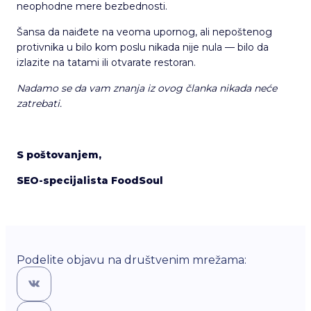
neophodne mere bezbednosti.
Šansa da naiđete na veoma upornog, ali nepoštenog
protivnika u bilo kom poslu nikada nije nula — bilo da
izlazite na tatami ili otvarate restoran.
Nadamo se da vam znanja iz ovog članka nikada neće
zatrebati.
S poštovanjem,
SEO-specijalista FoodSoul
Podelite objavu na društvenim mrežama: