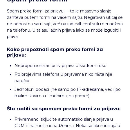
Spam preko formi za prijavu — to je masovno slanje
zahteva putem formi na vašem sajtu. Negativan uticaj se
ne odnosi na sam sajt, već na rad call-centra ili menadžera
na telefonu. U talasu lažnih prijava lako se može izgubiti i
prava.
Kako prepoznati spam preko formi za
prijavu:
Neproporcionalan priliv prijava u kratkom roku
Po brojevima telefona u prijavama niko ništa nije
naručio
Jednolični podaci (ne samo po IP-adresama, već i po
malim slovima u imenima, na primer)
Šta raditi sa spamom preko formi za prijavu:
Privremeno isključite automatsko slanje prijava u
CRM ili na mejl menadžerima. Neka se akumuliraju u