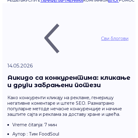
РЕШЕЊА
УСЛУГЕ
КОМПАНИЈА
POMOĆ
ТАРИФЕ
ПАРТНЕРИМА
БЛОГ
Сви блогови
14.05.2026
Аикидо са конкурентима: кликање
и други забрањени потези
Како конкуренти кликају на рекламе, генеришу
негативне коментаре и штете SEO. Разматрамо
популарне методе нечасне конкуренције и начине
заштите сајта и реклама за доставу хране и цвећа.
Vreme čitanja: 7 мин
Аутор : Тим FoodSoul