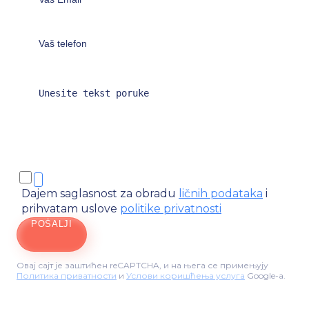
Dajem saglasnost za obradu
ličnih podataka
i
prihvatam uslove
politike privatnosti
POŠALJI
Овај сајт је заштићен reCAPTCHA, и на њега се примењују
Политика приватности
и
Услови коришћења услуга
Google-а.