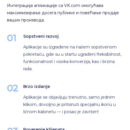
Интеграција апликације са VK.com омогућава
максимизирање досега публике и повећање продаје
ваших производа.
01
Sopstveni razvoj
Aplikacije su izgrađene na našem sopstvenom
pokretaču, gde su u startu ugrađeni fleksibilnost,
funkcionalnost i visoka konverzija, kao i brzina
rada.
02
Brzo izdanje
Aplikacije se objavljuju trenutno, samo jednim
klikom, dovoljno je pritisnuti specijalnu ikonu u
ličnom kabinetu — i posao je završen!
Poverenje klijenata