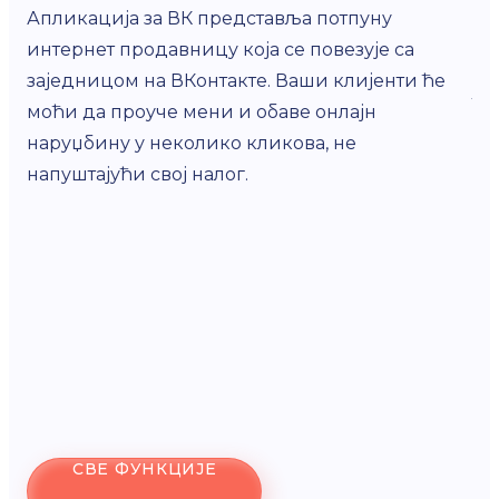
ба
Апликација за ВК представља потпуну
ва
интернет продавницу која се повезује са
см
заједницом на ВКонтакте. Ваши клијенти ће
тр
моћи да проуче мени и обаве онлајн
ра
наруџбину у неколико кликова, не
напуштајући свој налог.
СВЕ ФУНКЦИЈЕ