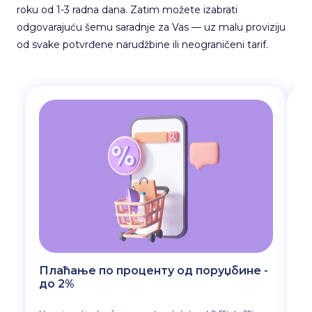
roku od 1-3 radna dana. Zatim možete izabrati
odgovarajuću šemu saradnje za Vas — uz malu proviziju
od svake potvrđene narudžbine ili neograničeni tarif.
Плаћање по проценту од поруџбине -
Н
до 2%
Мо