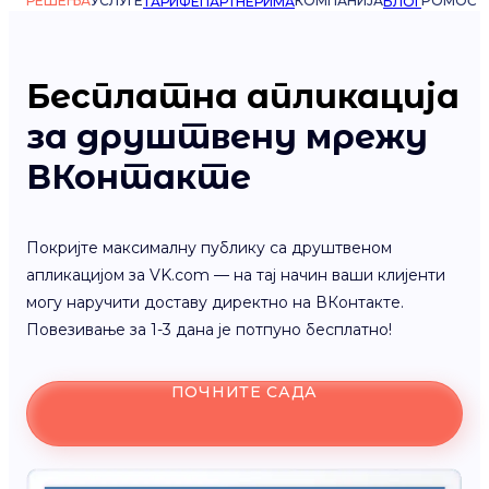
РЕШЕЊА
УСЛУГЕ
КОМПАНИЈА
POMOĆ
ТАРИФЕ
ПАРТНЕРИМА
БЛОГ
Бесплатна апликација
за друштвену мрежу
ВКонтакте
Покријте максималну публику са друштвеном
апликацијом за VK.com — на тај начин ваши клијенти
могу наручити доставу директно на ВКонтакте.
Повезивање за 1-3 дана је потпуно бесплатно!
ПОЧНИТЕ САДА