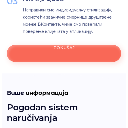
03
Направили смо индивидуалну стилизацију,
користећи званичне смернице друштвене
мреже ВКонтакте, чиме смо повећали
поверење клијената у апликацију.
POKUŠAJ
Више
информација
Pogodan sistem
О
naručivanja
Ва