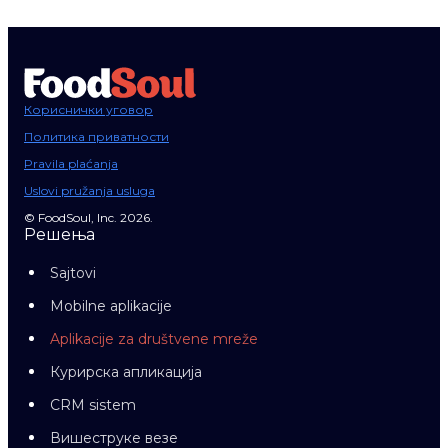
Кориснички уговор
Политика приватности
Pravila plaćanja
Uslovi pružanja usluga
© FoodSoul, Inc. 2026.
Решења
Sajtovi
Mobilne aplikacije
Aplikacije za društvene mreže
Курирска апликација
CRM sistem
Вишеструке везе