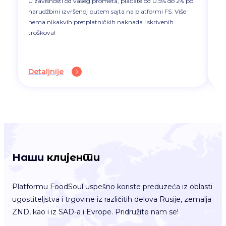
U zavisnosti od vašeg prometa, plaćate od 0.5% do 2% po
не
narudžbini izvršenoj putem sajta na platformi FS. Više
Пр
nema nikakvih pretplatničkih naknada i skrivenih
се
troškova!
Detaljnije
De
Наши
клијенти
Platformu FoodSoul uspešno koriste preduzeća iz oblasti
ugostiteljstva i trgovine iz različitih delova Rusije, zemalja
ZND, kao i iz SAD-a i Evrope. Pridružite nam se!