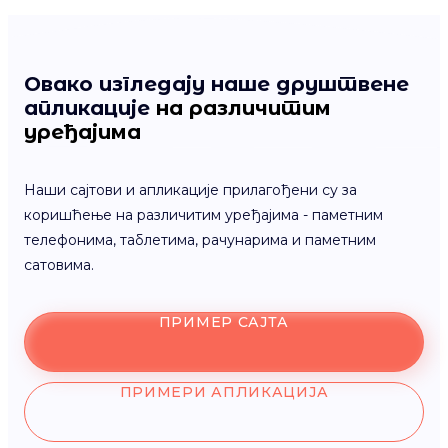
Овако изгледају наше друштвене
апликације
на различитим
уређајима
Наши сајтови и апликације прилагођени су за
коришћење на различитим уређајима - паметним
телефонима, таблетима, рачунарима и паметним
сатовима.
ПРИМЕР САЈТА
ПРИМЕРИ АПЛИКАЦИЈА