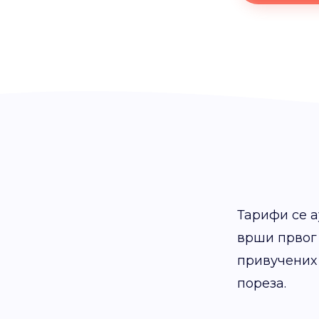
Тарифи се а
врши првог
привучених 
пореза.