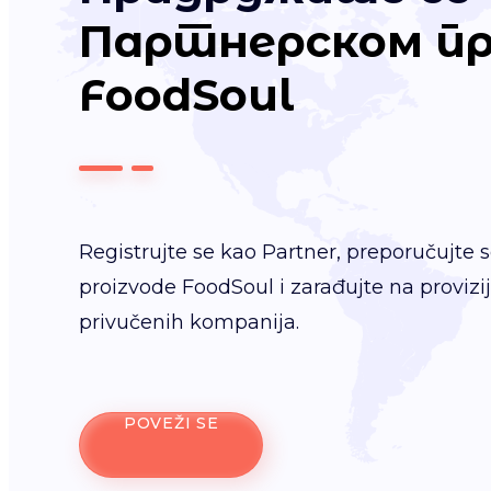
Партнерском пр
FoodSoul
Registrujte se kao Partner, preporučujte 
proizvode FoodSoul i zarađujte na proviz
privučenih kompanija.
POVEŽI SE