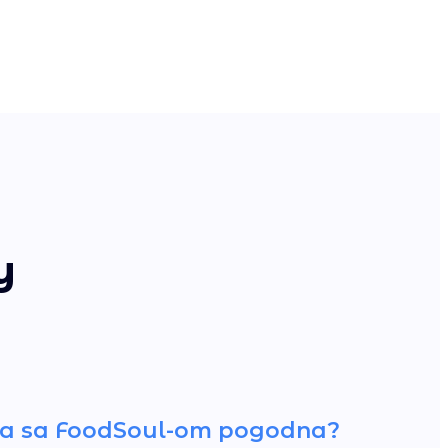
у
nja sa FoodSoul-om pogodna?