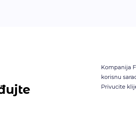
Kompanija F
korisnu sara
đujte
Privucite kli