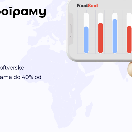
ограму
softverske
ijama do 40% od