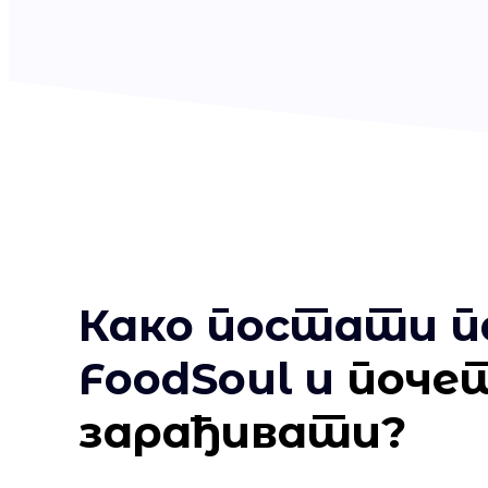
Како постати 
FoodSoul и
поче
зарађивати?