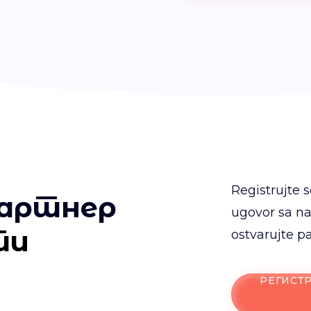
Registrujte s
партнер
ugovor sa na
ти
ostvarujte p
РЕГИСТ