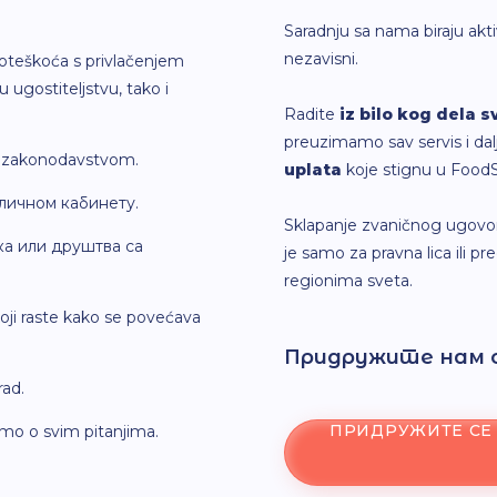
Saradnju sa nama biraju aktivn
nezavisni.
poteškoća s privlačenjem
u ugostiteljstvu, tako i
Radite
iz bilo kog dela s
preuzimamo sav servis i dalj
a zakonodavstvom.
uplata
koje stignu u FoodSou
 личном кабинету.
Sklapanje zvaničnog ugovor
ка или друштва са
je samo za pravna lica ili 
regionima sveta.
oji raste kako se povećava
Придружите нам с
rad.
ПРИДРУЖИТЕ СЕ
mo o svim pitanjima.