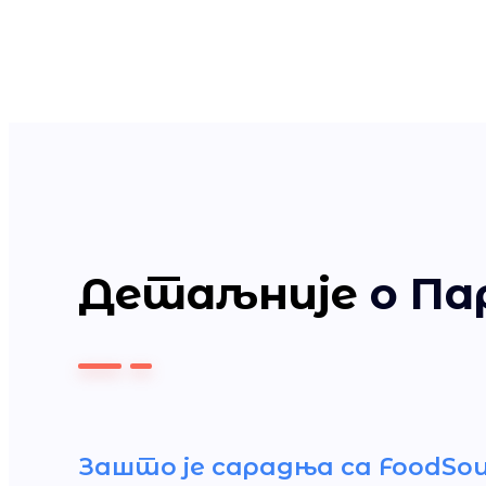
Детаљније
о Па
Зашто је сарадња са FoodSou