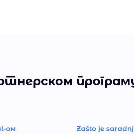
ртнерском програм
l-ом
Zašto je sarad