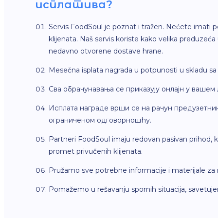
исплатива?
Servis FoodSoul je poznat i tražen. Nećete imati 
klijenata. Naš servis koriste kako velika preduzeća 
nedavno otvorene dostave hrane.
Mesečna isplata nagrada u potpunosti u skladu s
Сва обрачунавања се приказују онлајн у вашем
Исплата награде врши се на рачун предузетни
ограниченом одговорношћу.
Partneri FoodSoul imaju redovan pasivan prihod, k
promet privučenih klijenata.
Pružamo sve potrebne informacije i materijale za 
Pomažemo u rešavanju spornih situacija, savetuje