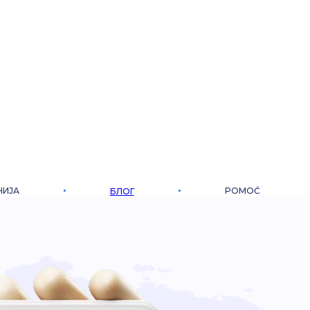
НИЈА
POMOĆ
БЛОГ