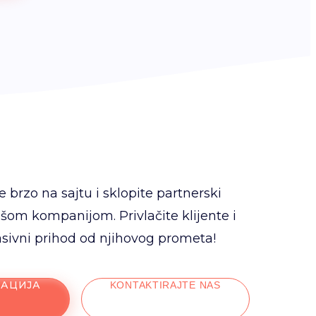
e brzo na sajtu i sklopite partnerski
šom kompanijom. Privlačite klijente i
asivni prihod od njihovog prometa!
РАЦИЈА
KONTAKTIRAJTE NAS