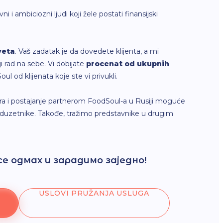
i i ambiciozni ljudi koji žele postati finansijski
veta
. Vaš zadatak je da dovedete klijenta, a mi
i rad na sebe. Vi dobijate
procenat od ukupnih
l od klijenata koje ste vi privukli.
a i postajanje partnerom FoodSoul-a u Rusiji moguće
preduzetnike. Takođe, tražimo predstavnike u drugim
е одмах и зарадимо заједно!
USLOVI PRUŽANJA USLUGA