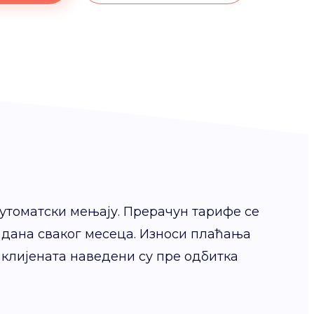
утоматски мењају. Прерачун тарифе се
 дана сваког месеца. Износи плаћања
клијената наведени су пре одбитка