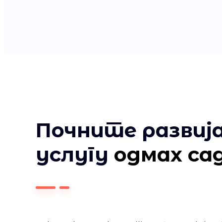
Почните развиј
услугу
одмах са