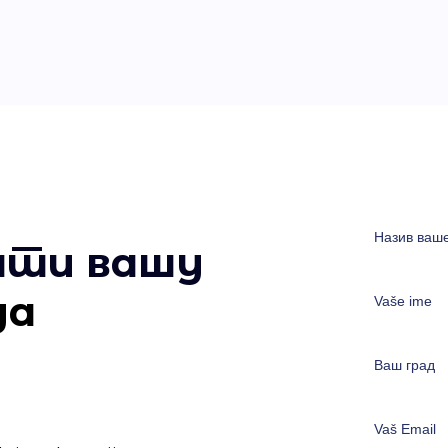
ати вашу
да