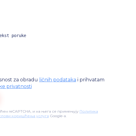
snost za obradu
ličnih podataka
i prihvatam
ike privatnosti
штићен reCAPTCHA, и на њега се примењују
Политика
слови коришћења услуга
Google-а.