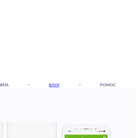
НИЈА
POMOĆ
БЛОГ