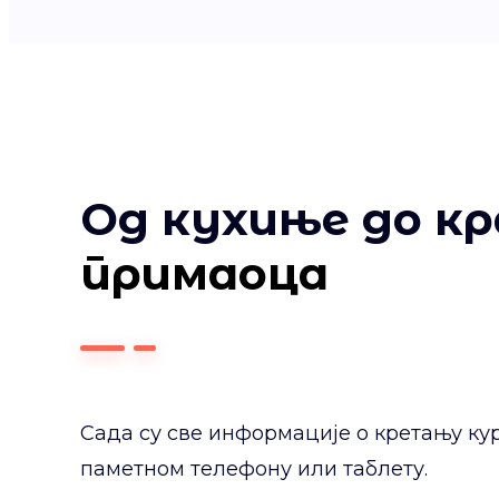
Од кухиње до к
примаоца
Сада су све информације о кретању ку
паметном телефону или таблету.