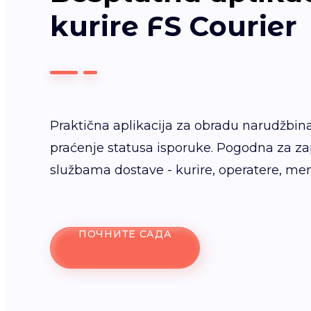
kurire FS Courier
Praktična aplikacija za obradu narudžbina,
praćenje statusa isporuke. Pogodna za z
službama dostave - kurire, operatere, me
ПОЧНИТЕ САДА