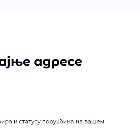
рајње
адресе
рира и статусу поруџбина на вашем