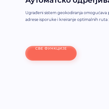
Аутоматско одређив
Ugrađeni sistem geokodiranja omogućava pre
adrese isporuke i kreiranje optimalnih rut
СВЕ ФУНКЦИЈЕ