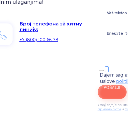
alnim ulaganjima!
Број телефона за хитну
линију:
+7 (800) 100-66-78
Dajem sagla
uslove
polit
POŠALJI
Овај сајт је за
приватности
и
У