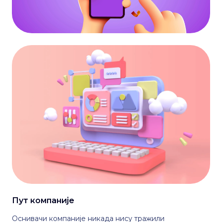
Пут компаније
Оснивачи компаније никада нису тражили