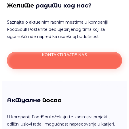
Желите
радити код нас?
Saznajte o aktuelnim radnim mestima u kompaniji
FoodSoul! Postanite deo ujedinjenog tima koji sa
sigurnošću ide napred ka uspešnoj budućnosti!
KONTAKTIRAJTE NAS
Актуалне
посао
U kompaniji FoodSoul očekuju te zanimljivi projekti,
odlični uslovi rada i mogućnost napredovanja u karijeri.