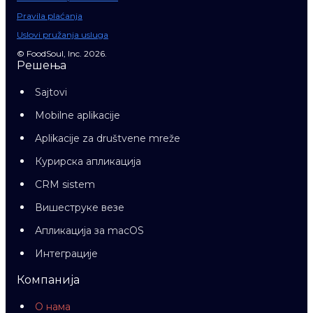
Pravila plaćanja
Uslovi pružanja usluga
© FoodSoul, Inc. 2026.
Решења
Sajtovi
Mobilne aplikacije
Aplikacije za društvene mreže
Курирска апликација
CRM sistem
Вишеструке везе
Апликација за macOS
Интеграције
Компанија
О нама