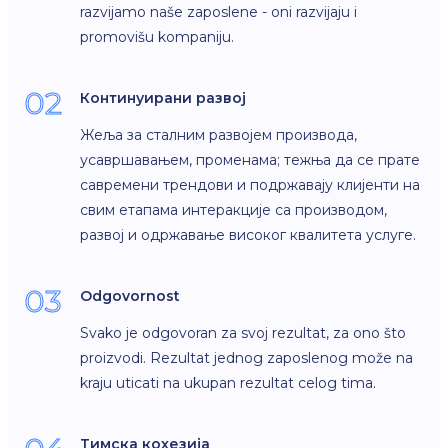
razvijamo naše zaposlene - oni razvijaju i
promovišu kompaniju.
02
Континуирани развој
Жеља за сталним развојем производа,
усавршавањем, променама; тежња да се прате
савремени трендови и подржавају клијенти на
свим етапама интеракције са производом,
развој и одржавање високог квалитета услуге.
03
Odgovornost
Svako je odgovoran za svoj rezultat, za ono što
proizvodi. Rezultat jednog zaposlenog može na
kraju uticati na ukupan rezultat celog tima.
Тимска кохезија