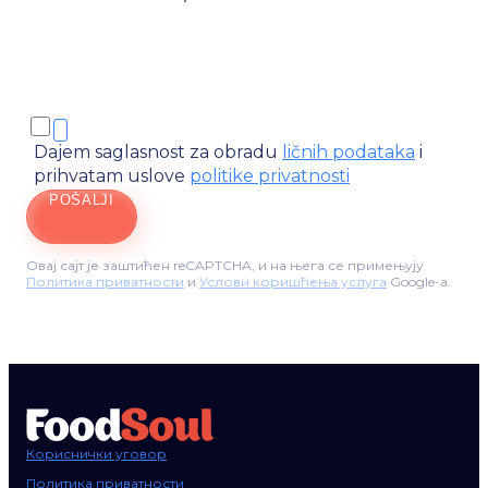
Dajem saglasnost za obradu
ličnih podataka
i
prihvatam uslove
politike privatnosti
POŠALJI
Овај сајт је заштићен reCAPTCHA, и на њега се примењују
Политика приватности
и
Услови коришћења услуга
Google-а.
Кориснички уговор
Политика приватности