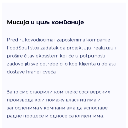
Мисија
и циљ компаније
Pred rukovodiocima i zaposlenima kompanije
FoodSoul stoji zadatak da projektuju, realizuju i
prošire čitav ekosistem koji će u potpunosti
zadovoljiti sve potrebe bilo kog klijenta u oblasti
dostave hrane i cveća.
За то смо створили комплекс софтверских
производа који помажу власницима и
запосленима у компанијама да успоставе
радне процесе и односе са клијентима.