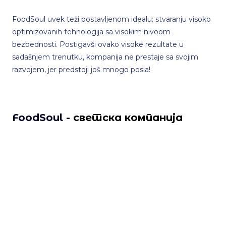
FoodSoul uvek teži postavljenom idealu: stvaranju visoko
optimizovanih tehnologija sa visokim nivoom
bezbednosti. Postigavši ovako visoke rezultate u
sadašnjem trenutku, kompanija ne prestaje sa svojim
razvojem, jer predstoji još mnogo posla!
FoodSoul -
светска компанија