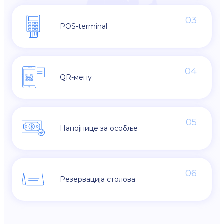
03
POS-terminal
04
QR-мену
05
Напојнице за особље
06
Резервација столова