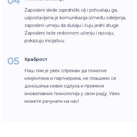
04
Zaposleni slede zajednički cilj i prihvataju ga,
uspostavljena je komunikacija između odeljenja,
zaposleni umeju da slušaju i čuju jedni druge.
Zaposleni teže redovnom učenju i razvoju,
pokazuju inicijativu
05
Храброст
Наш тим је увек спреман да помогне
клијентима и партнерима, не плашимо се
доношења нових одлука и примене
иновативних технологија у свом раду. Увек
можете рачунати на нас!