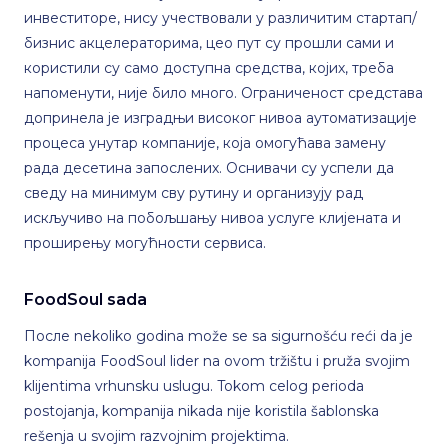
инвеститоре, нису учествовали у различитим стартап/
бизнис акцелераторима, цео пут су прошли сами и
користили су само доступна средства, којих, треба
напоменути, није било много. Ограниченост средстава
допринела је изградњи високог нивоа аутоматизације
процеса унутар компаније, која омогућава замену
рада десетина запослених. Оснивачи су успели да
сведу на минимум сву рутину и организују рад
искључиво на побољшању нивоа услуге клијената и
проширењу могућности сервиса.
FoodSoul sada
После nekoliko godina može se sa sigurnošću reći da je
kompanija FoodSoul lider na ovom tržištu i pruža svojim
klijentima vrhunsku uslugu. Tokom celog perioda
postojanja, kompanija nikada nije koristila šablonska
rešenja u svojim razvojnim projektima.