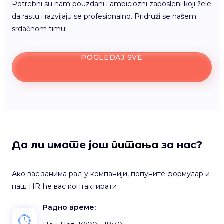
Potrebni su nam pouzdani i ambiciozni zaposleni koji žele
da rastu i razvijaju se profesionalno. Pridruži se našem
srdačnom timu!
POGLEDAJ SVE
Да ли имате још
питања
за нас?
Ако вас занима рад у компанији, попуните формулар и
наш HR ће вас контактирати
Радно време: