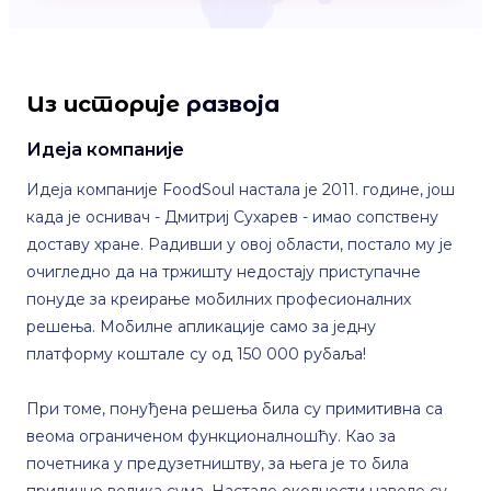
Из историје
развоја
Идеја компаније
Идеја компаније FoodSoul настала је 2011. године, још
када је оснивач - Дмитриј Сухарев - имао сопствену
доставу хране. Радивши у овој области, постало му је
очигледно да на тржишту недостају приступачне
понуде за креирање мобилних професионалних
решења. Мобилне апликације само за једну
платформу коштале су од 150 000 рубаља!
При томе, понуђена решења била су примитивна са
веома ограниченом функционалношћу. Као за
почетника у предузетништву, за њега је то била
прилично велика сума. Настале околности навеле су