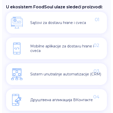
U ekosistem FoodSoul ulaze sledeći proizvodi:
01
Sajtovi za dostavu hrane i cveća
02
Mobilne aplikacije za dostavu hrane i
cveća
03
Sistem unutrašnje automatizacije (CRM)
04
Друштвена апликација ВКонтакте