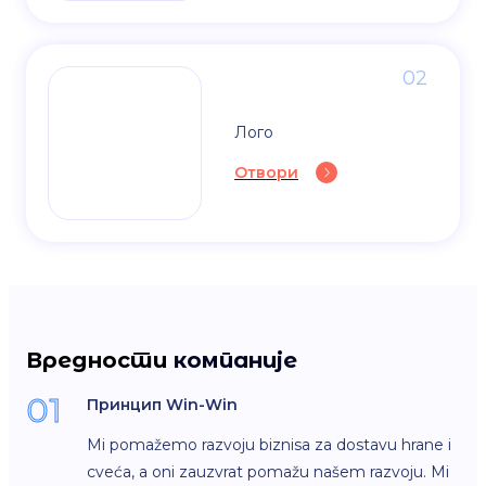
02
Лого
Отвори
Вредности
компаније
01
Принцип Win-Win
Mi pomažemo razvoju biznisa za dostavu hrane i
cveća, a oni zauzvrat pomažu našem razvoju. Mi