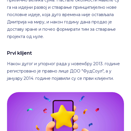
га на идејни развој и стварање принципијелно нове
пословне идеје, која дуго времена није остављала
Дмитрија на миру, и након годину дана продао је
доставу хране и почео формирати тим за стварање
пројекта од нуле.
Prvi klijent
Након дугог и упорног рада у новембру 2013. године
регистровано је правно лице ДОО "ФудСоул", а у
јануару 2014. године појавили су се први клијенти.