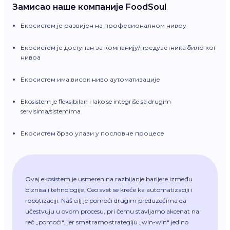
Замисао наше компаније FoodSoul
Екосистем је развијен на професионалном нивоу
Екосистем је доступан за компанију/предузетника било ког
нивоа
Екосистем има висок ниво аутоматизације
Ekosistem je fleksibilan i lako se integriše sa drugim
servisima/sistemima
Екосистем брзо улази у пословне процесе
Ovaj ekosistem je usmeren na razbijanje barijere između
biznisa i tehnologije. Ceo svet se kreće ka automatizaciji i
robotizaciji. Naš cilj je pomoći drugim preduzećima da
učestvuju u ovom procesu, pri čemu stavljamo akcenat na
reč „pomoći“, jer smatramo strategiju „win-win“ jedino