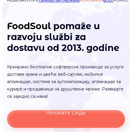
РЕШЕЊА
УСЛУГЕ
КОМПАНИЈА
POMOĆ
ТАРИФЕ
ПАРТНЕРИМА
БЛОГ
FoodSoul
pomaže u
razvoju službi za
dostavu od 2013. godine
Креирамо бесплатне софтверске производе за услуге
доставе хране и цвећа: веб-сајтове, мобилне
апликације, системе за аутоматизацију, апликације за
курире и продавнице за друштвене мреже. Развијајте
се заједно са нама!
ПОЧНИТЕ САДА