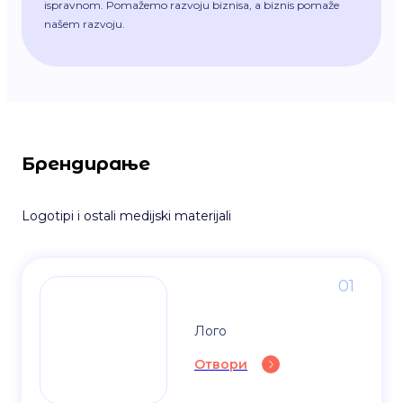
ispravnom. Pomažemo razvoju biznisa, a biznis pomaže
našem razvoju.
Брендирање
Logotipi i ostali medijski materijali
01
Лого
Отвори