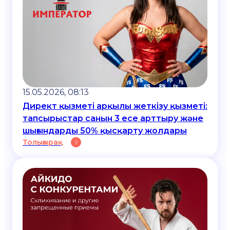
15.05.2026, 08:13
Директ қызметі арқылы жеткізу қызметі:
тапсырыстар санын 3 есе арттыру және
шығындарды 50% қысқарту жолдары
Толығырақ