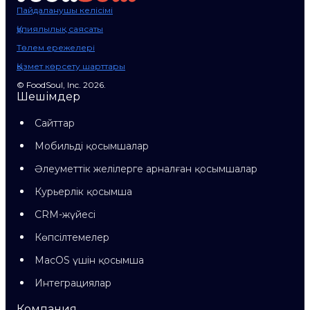
Пайдаланушы келісімі
Құпиялылық саясаты
Төлем ережелері
Қызмет көрсету шарттары
© FoodSoul, Inc. 2026.
Шешімдер
Сайттар
Мобильді қосымшалар
Әлеуметтік желілерге арналған қосымшалар
Курьерлік қосымша
CRM-жүйесі
Көпсілтемелер
MacOS үшін қосымша
Интеграциялар
Компания