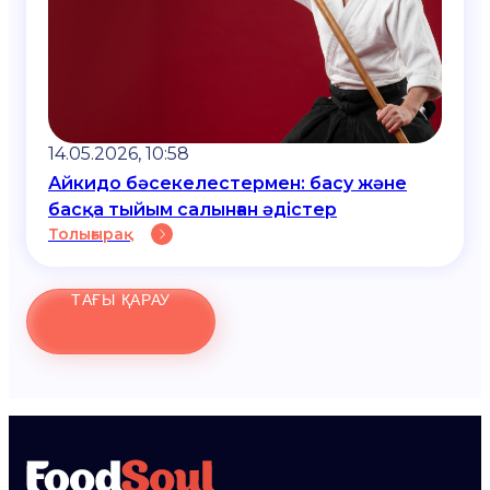
14.05.2026, 10:58
Айкидо бәсекелестермен: басу және
басқа тыйым салынған әдістер
Толығырақ
ТАҒЫ ҚАРАУ