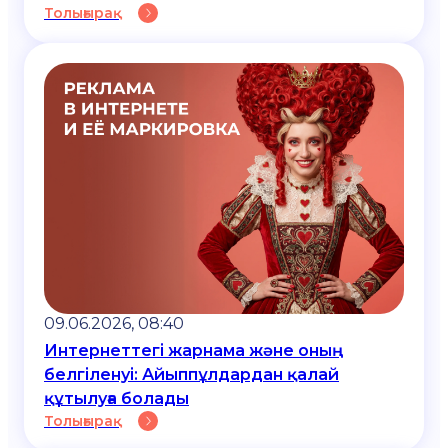
Толығырақ
09.06.2026, 08:40
Интернеттегі жарнама және оның
белгіленуі: Айыппұлдардан қалай
құтылуға болады
Толығырақ