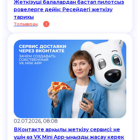
Жеткізуші балалардан бастап пилотсыз
ровелерге дейін: Ресейдегі жеткізу
тарихы
Толығырақ
02.07.2026, 08:08
ВКонтакте арқылы жеткізу сервисі: не
үшін өз VK Mini App-ыңызды жасау керек