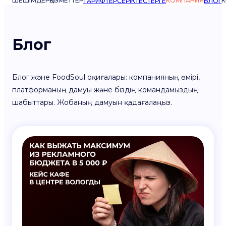
ШЕШІМДЕР
ҚЫЗМЕТТЕР
КОМПАНИЯ
К
ТАРИФТЕР
СЕРІКТЕСТЕРГЕ
БЛОГ
Блог
Блог және FoodSoul оқиғалары: компанияның өмірі,
платформаның дамуы және біздің командамыздың
шабыттары. Жобаның дамуын қадағалаңыз.