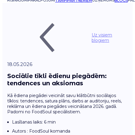
RISINĀJUMI
PAKALPOJUMI
UZŅĒMUMS
PAL
TARIFI
PARTNERIEM
BLOGS
Uz visiem
blogiem
18.05.2026
Sociālie tīkli ēdienu piegādēm:
tendences un aksiomas
Kā ēdiena piegādei veicināt savu klātbūtni sociālajos
tīklos: tendences, satura plāns, darbs ar auditoriju, reels,
reklāma un ēdiena piegādes veicināšana 2026. gadā.
Padomi no FoodSoul speciālistiem.
Lasīšanas laiks: 6 min
Autors : FoodSoul komanda