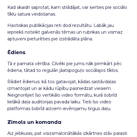
Kad skaidri saprotat, kam strādājat, var ķerties pie sociālo
tīklu satura veidošanas.
Haotiskas publikācijas reti dod rezultātu. Labāk jau
iepriekš noteikt galvenās tēmas un rubrikas un vismaz
aptuveni pieturēties pie izstrādāta plāna.
Ēdiens
Tā ir pamata vērtība. Cilvēki pie jums nāk pirmkārt pēc
ēdiena, tātad to regulāri jāatspoguļo sociālajos tīklos.
Rādiet ēdienus: kā tos gatavojat, kādas sastāvdaļas
izmantojat un ar kādu rūpību pasniedzat viesiem.
Neignorējiet īso vertikālo video formātu, kurā šobrīd
lielākā daļa auditorijas pavada laiku. Tieši īso video
platformas šobrīd aizņem ievērojamu tirgus daļu.
Zīmols un komanda
Aiz jebkuras, pat visizsmalcinātākās izkārtnes stāv parasti