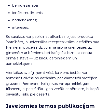
bērnu esamība;
ienākumu līmenis;
nodarbošanās;
intereses.
Šo sarakstu var papildināt atkarībā no jūsu produkta
īpatnībām, jo universālas receptes visām iestādēm nav.
Piemēram, picērija dzīvojamā rajonā orientēsies uz
ģimenēm ar bērniem, bet kafejnīca biznesa centra
pirmajā stāvā — uz biroju darbiniekiem un
apmeklētājiem.
Vienlaikus svarīgi ņemt vērā, ka vienu iestādi var
apmeklēt cilvēki no dažādām, pat diametrāli pretējām
grupām. Piemēram, kafejnīcas var apmeklēt gan
frīlanceri, lai pastrādātu, gan vecāki ar bērniem, lai kopā
pavadītu laiku pie deserta.
Izvēlamies tēmas publikācijām