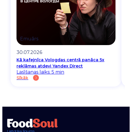
Emuārs
30.07.2026
2
Kā kafejnīca Vologdas centrā panāca 5x
Pa
La
reklāmas atdevi Yandex Direct
Sī
Lasīšanas laiks: 5 min
Sīkāk
Lietotāja līgums