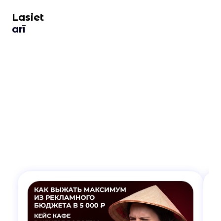
Lasiet
arī