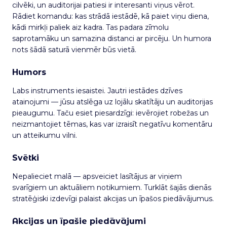
cilvēki, un auditorijai patiesi ir interesanti viņus vērot.
Rādiet komandu: kas strādā iestādē, kā paiet viņu diena,
kādi mirkļi paliek aiz kadra. Tas padara zīmolu
saprotamāku un samazina distanci ar pircēju. Un humora
nots šādā saturā vienmēr būs vietā.
Humors
Labs instruments iesaistei. Jautri iestādes dzīves
atainojumi — jūsu atslēga uz lojālu skatītāju un auditorijas
pieaugumu. Taču esiet piesardzīgi: ievērojiet robežas un
neizmantojiet tēmas, kas var izraisīt negatīvu komentāru
un atteikumu vilni.
Svētki
Nepalieciet malā — apsveiciet lasītājus ar viņiem
svarīgiem un aktuāliem notikumiem. Turklāt šajās dienās
stratēģiski izdevīgi palaist akcijas un īpašos piedāvājumus.
Akcijas un īpašie piedāvājumi