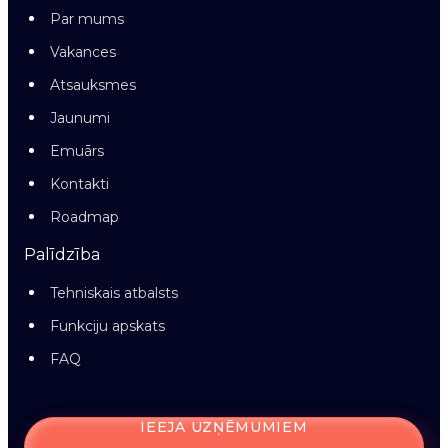
Par mums
Vakances
Atsauksmes
Jaunumi
Emuārs
Kontakti
Roadmap
Palīdzība
Tehniskais atbalsts
Funkciju apskats
FAQ
IEEJA UZŅĒMUMIEM