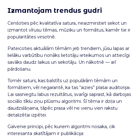
Izmantojam trendus gudri
Cenšoties pēc kvalitatīva satura, neaizmirstiet sekot un
izmantot vīrusu tēmas, mūziku un formātus, kamēr tie ir
popularitātes virsotnē.
Pateicoties aktuālām tēmām jeb trendiem, jūsu lapas ar
lielāku varbūtību nonāks lietotāju ieteikumos un attiecīgi
savāks daudz laikus un sekotāju. Un nākotnē — arī
pārdošanu.
Tomēr saturs, kas balstīts uz populārām tēmām un
formātiem, vēl negarantē, ka tas “aizies” plašai auditorijai.
Lai sasniegtu labus rezultātus, svarīgi saprast, kā darbojas
sociālo tīklu ziņu plūsmu algoritmi. Šī tēma ir dziļa un
daudzslāņaina, tāpēc prasa vēl ne vienu vien rakstu
detalizētai izpētei.
Galvenie principi, pēc kuriem algoritmi nosaka, cik
interesanta skatītājam ir publikācija: