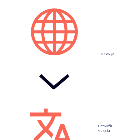
Krievija
Latviešu
valoda