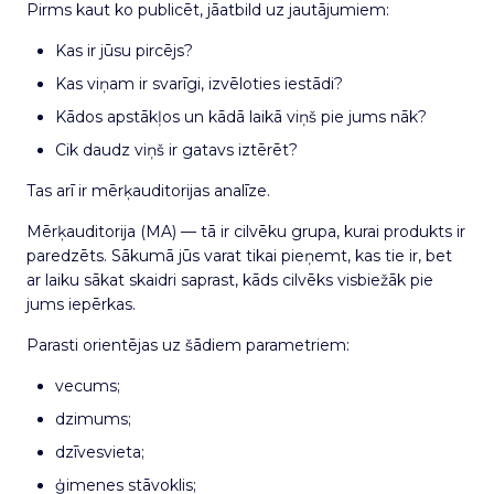
Pirms kaut ko publicēt, jāatbild uz jautājumiem:
Kas ir jūsu pircējs?
Kas viņam ir svarīgi, izvēloties iestādi?
Kādos apstākļos un kādā laikā viņš pie jums nāk?
Cik daudz viņš ir gatavs iztērēt?
Tas arī ir mērķauditorijas analīze.
Mērķauditorija (MA) — tā ir cilvēku grupa, kurai produkts ir
paredzēts. Sākumā jūs varat tikai pieņemt, kas tie ir, bet
ar laiku sākat skaidri saprast, kāds cilvēks visbiežāk pie
jums iepērkas.
Parasti orientējas uz šādiem parametriem:
vecums;
dzimums;
dzīvesvieta;
ģimenes stāvoklis;