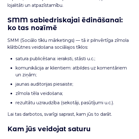
lojalitāti un atpazīstamību.
SMM sabiedriskajai ēdināšanai:
ko tas nozīmē
SMM (Sociālo tīklu mārketings) — tā ir pilnvērtīga zīmola
klātbūtnes veidošana sociālajos tīklos:
satura publicēšana: ieraksti, stāsti u.c.;
komunikācija ar klientiem: atbildes uz komentāriem
un ziņām;
jaunas auditorijas piesaiste;
zīmola tēla veidošana;
rezultātu uzraudzība (sekotāji, pasūtījumi u.c.).
Lai tas darbotos, svarīgi saprast, kam jūs to darāt.
Kam jūs veidojat saturu