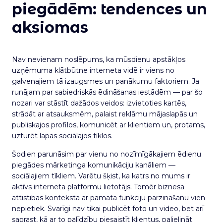
piegādēm: tendences un
aksiomas
Nav nevienam noslēpums, ka mūsdienu apstākļos
uzņēmuma klātbūtne interneta vidē ir viens no
galvenajiem tā izaugsmes un panākumu faktoriem. Ja
runājam par sabiedriskās ēdināšanas iestādēm — par šo
nozari var stāstīt dažādos veidos: izvietoties kartēs,
strādāt ar atsauksmēm, palaist reklāmu mājaslapās un
publiskajos profilos, komunicēt ar klientiem un, protams,
uzturēt lapas sociālajos tīklos.
Šodien parunāsim par vienu no nozīmīgākajiem ēdienu
piegādes mārketinga komunikāciju kanāliem —
sociālajiem tīkliem. Varētu šķist, ka katrs no mums ir
aktīvs interneta platformu lietotājs. Tomēr biznesa
attīstības kontekstā ar pamata funkciju pārzināšanu vien
nepietiek. Svarīgi nav tikai publicēt foto un video, bet arī
saprast, kā ar to palīdzību piesaistīt klientus, palielināt