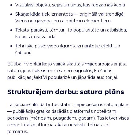
Vizuālais: objekti, sejas un ainas, kas redzamas kadrā
Skaņa: kāda tiek izmantota — oriģinālā vai trendīgā.
Viens no galvenajiem algoritmu elementiem
Teksts: paraksti, tēmturi, to popularitāte un atbilstība,
kā arī satura valoda
Tehniskā puse: video ilgums, izmantotie efekti un
šabloni.
Būtība ir vienkārša: jo vairāk skatītājs mijiedarbojas ar jūsu
saturu, jo vairāk sistēma saņem signālus, ka šādas
publikācijas jāaktīvi popularizē un jāparāda auditorijai.
Strukturējam darbu: satura plāns
Lai sociālie tīkli darbotos stabili, nepieciešams satura plāns
— publikāciju grafiks dažādās platformās noteiktam
periodam (mēnesim, pusgadam, gadam). Tas ietver visas
izmantotās platformas, kā arī ierakstu tēmas un
formātus.