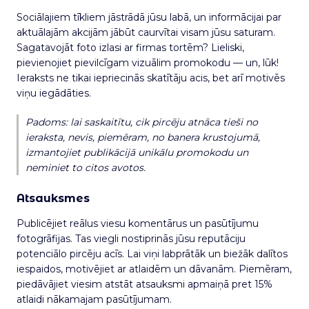
Sociālajiem tīkliem jāstrādā jūsu labā, un informācijai par
aktuālajām akcijām jābūt caurvītai visam jūsu saturam.
Sagatavojāt foto izlasi ar firmas tortēm? Lieliski,
pievienojiet pievilcīgam vizuālim promokodu — un, lūk!
Ieraksts ne tikai iepriecinās skatītāju acis, bet arī motivēs
viņu iegādāties.
Padoms: lai saskaitītu, cik pircēju atnāca tieši no
ieraksta, nevis, piemēram, no banera krustojumā,
izmantojiet publikācijā unikālu promokodu un
neminiet to citos avotos.
Atsauksmes
Publicējiet reālus viesu komentārus un pasūtījumu
fotogrāfijas. Tas viegli nostiprinās jūsu reputāciju
potenciālo pircēju acīs. Lai viņi labprātāk un biežāk dalītos
iespaidos, motivējiet ar atlaidēm un dāvanām. Piemēram,
piedāvājiet viesim atstāt atsauksmi apmaiņā pret 15%
atlaidi nākamajam pasūtījumam.