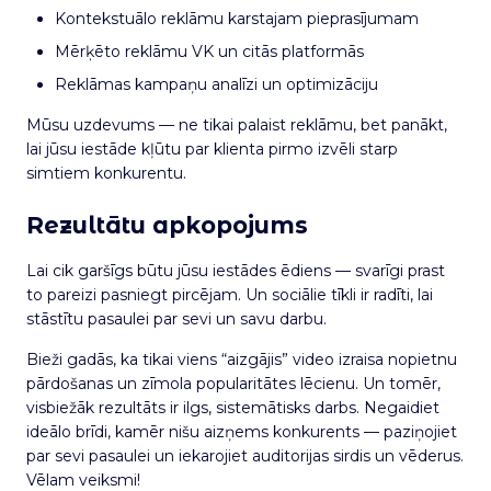
Kontekstuālo reklāmu karstajam pieprasījumam
Mērķēto reklāmu VK un citās platformās
Reklāmas kampaņu analīzi un optimizāciju
Mūsu uzdevums — ne tikai palaist reklāmu, bet panākt,
lai jūsu iestāde kļūtu par klienta pirmo izvēli starp
simtiem konkurentu.
Rezultātu apkopojums
Lai cik garšīgs būtu jūsu iestādes ēdiens — svarīgi prast
to pareizi pasniegt pircējam. Un sociālie tīkli ir radīti, lai
stāstītu pasaulei par sevi un savu darbu.
Bieži gadās, ka tikai viens “aizgājis” video izraisa nopietnu
pārdošanas un zīmola popularitātes lēcienu. Un tomēr,
visbiežāk rezultāts ir ilgs, sistemātisks darbs. Negaidiet
ideālo brīdi, kamēr nišu aizņems konkurents — paziņojiet
par sevi pasaulei un iekarojiet auditorijas sirdis un vēderus.
Vēlam veiksmi!