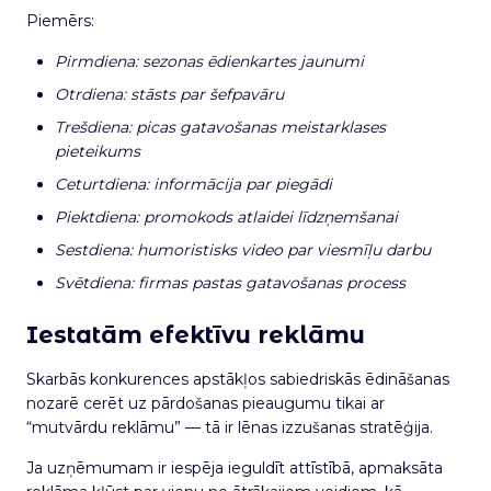
Piemērs:
Pirmdiena: sezonas ēdienkartes jaunumi
Otrdiena: stāsts par šefpavāru
Trešdiena: picas gatavošanas meistarklases
pieteikums
Ceturtdiena: informācija par piegādi
Piektdiena: promokods atlaidei līdzņemšanai
Sestdiena: humoristisks video par viesmīļu darbu
Svētdiena: firmas pastas gatavošanas process
Iestatām efektīvu reklāmu
Skarbās konkurences apstākļos sabiedriskās ēdināšanas
nozarē cerēt uz pārdošanas pieaugumu tikai ar
“mutvārdu reklāmu” — tā ir lēnas izzušanas stratēģija.
Ja uzņēmumam ir iespēja ieguldīt attīstībā, apmaksāta