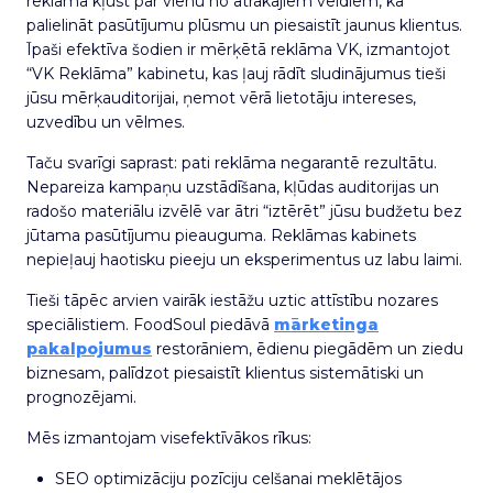
reklāma kļūst par vienu no ātrākajiem veidiem, kā
palielināt pasūtījumu plūsmu un piesaistīt jaunus klientus.
Īpaši efektīva šodien ir mērķētā reklāma VK, izmantojot
“VK Reklāma” kabinetu, kas ļauj rādīt sludinājumus tieši
jūsu mērķauditorijai, ņemot vērā lietotāju intereses,
uzvedību un vēlmes.
Taču svarīgi saprast: pati reklāma negarantē rezultātu.
Nepareiza kampaņu uzstādīšana, kļūdas auditorijas un
radošo materiālu izvēlē var ātri “iztērēt” jūsu budžetu bez
jūtama pasūtījumu pieauguma. Reklāmas kabinets
nepieļauj haotisku pieeju un eksperimentus uz labu laimi.
Tieši tāpēc arvien vairāk iestāžu uztic attīstību nozares
speciālistiem. FoodSoul piedāvā
mārketinga
pakalpojumus
restorāniem, ēdienu piegādēm un ziedu
biznesam, palīdzot piesaistīt klientus sistemātiski un
prognozējami.
Mēs izmantojam visefektīvākos rīkus:
SEO optimizāciju pozīciju celšanai meklētājos