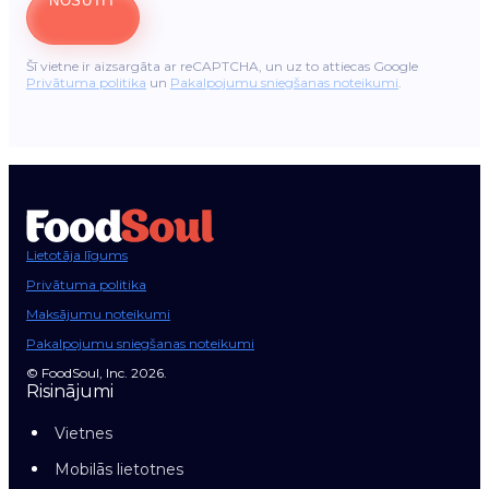
NOSŪTĪT
Šī vietne ir aizsargāta ar reCAPTCHA, un uz to attiecas Google
Privātuma politika
un
Pakalpojumu sniegšanas noteikumi
.
Lietotāja līgums
Privātuma politika
Maksājumu noteikumi
Pakalpojumu sniegšanas noteikumi
© FoodSoul, Inc. 2026.
Risinājumi
Vietnes
Mobilās lietotnes