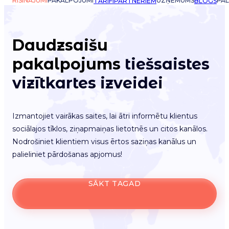
RISINĀJUMI
PAKALPOJUMI
UZŅĒMUMS
PAL
TARIFI
PARTNERIEM
BLOGS
Daudzsaišu
pakalpojums
tiešsaistes
vizītkartes izveidei
Izmantojiet vairākas saites, lai ātri informētu klientus
sociālajos tīklos, ziņapmaiņas lietotnēs un citos kanālos.
Nodrošiniet klientiem visus ērtos saziņas kanālus un
palieliniet pārdošanas apjomus!
SĀKT TAGAD