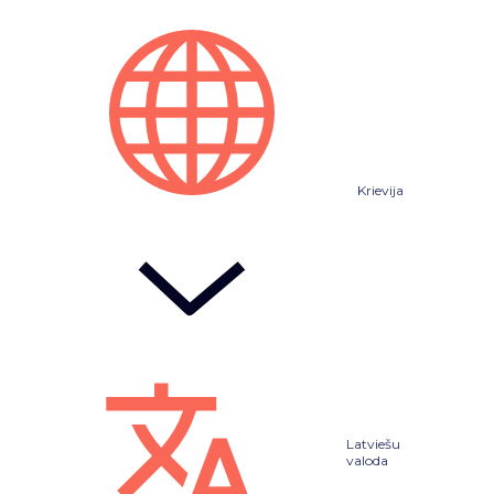
Krievija
Latviešu
valoda