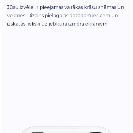
Jūsu izvēlei ir pieejamas vairākas krāsu shēmas un
Vie
veidnes. Dizains pielāgojas dažādām ierīcēm un
vi
izskatās lieliski uz jebkura izmēra ekrāniem.
kon
izv