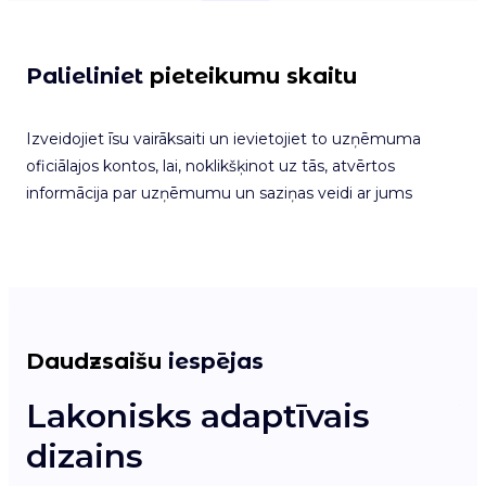
Palieliniet
pieteikumu skaitu
Izveidojiet īsu vairāksaiti un ievietojiet to uzņēmuma
oficiālajos kontos, lai, noklikšķinot uz tās, atvērtos
informācija par uzņēmumu un saziņas veidi ar jums
Daudzsaišu
iespējas
Lakonisks adaptīvais
V
dizains
l