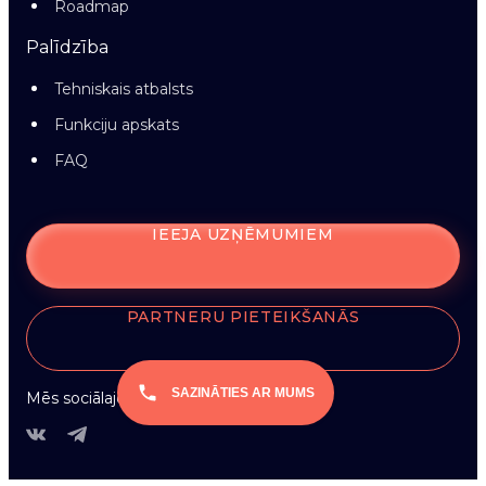
Roadmap
Palīdzība
Tehniskais atbalsts
Funkciju apskats
FAQ
IEEJA UZŅĒMUMIEM
PARTNERU PIETEIKŠANĀS
SAZINĀTIES AR MUMS
Mēs sociālajos tīklos: