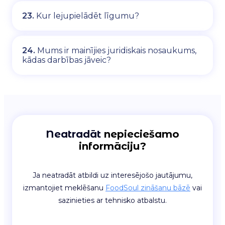
23.
Kur lejupielādēt līgumu?
24.
Mums ir mainījies juridiskais nosaukums,
kādas darbības jāveic?
Neatradāt
nepieciešamo
informāciju?
Ja neatradāt atbildi uz interesējošo jautājumu,
izmantojiet meklēšanu
FoodSoul zināšanu bāzē
vai
sazinieties ar tehnisko atbalstu.