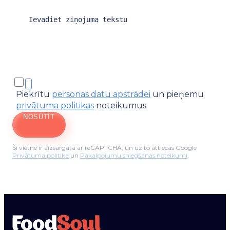
Piekrītu
personas datu apstrādei
un pieņemu
privātuma politikas
noteikumus
NOSŪTĪT
Šī vietne ir aizsargāta ar reCAPTCHA, un uz to attiecas Google
Privātuma politika
un
Pakalpojumu sniegšanas noteikumi
.