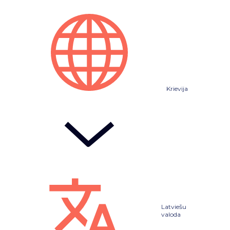
Krievija
Latviešu
valoda