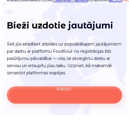
RISINĀJUMI
PAKALPOJUMI
UZŅĒMUMS
PAL
TARIFI
PARTNERIEM
BLOGS
Bieži uzdotie
jautājumi
Šeit jūs atradīsiet atbildes uz populārākajiem jautājumiem
par darbu ar platformu FoodSoul: no reģistrācijas līdz
pasūtījumu pārvaldībai — viss, lai atvieglotu darbu ar
servisu un ietaupītu jūsu laiku. Uzziniet, kā maksimāli
izmantot platformas iespējas.
PĀRIET