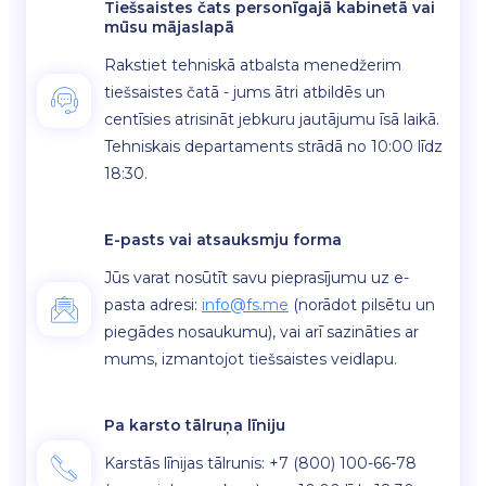
Tiešsaistes čats personīgajā kabinetā vai
mūsu mājaslapā
Rakstiet tehniskā atbalsta menedžerim
tiešsaistes čatā - jums ātri atbildēs un
centīsies atrisināt jebkuru jautājumu īsā laikā.
Tehniskais departaments strādā no 10:00 līdz
18:30.
E-pasts vai atsauksmju forma
Jūs varat nosūtīt savu pieprasījumu uz e-
pasta adresi:
info@fs.me
(norādot pilsētu un
piegādes nosaukumu), vai arī sazināties ar
mums, izmantojot tiešsaistes veidlapu.
Pa karsto tālruņa līniju
Karstās līnijas tālrunis: +7 (800) 100-66-78