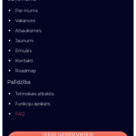
Par mums
Vakances
Atsauksmes
Jaunumi
Emuārs
Kontakti
Roadmap
Palīdzība
Tehniskais atbalsts
Funkciju apskats
FAQ
IEEJA UZŅĒMUMIEM