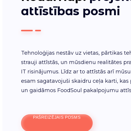
attīstības posmi
Tehnoloģijas nestāv uz vietas, pārtikas te
strauji attīstās, un mūsdienu realitātes pr
IT risinājumus. Līdz ar to attīstās arī m
esam sagatavojuši skaidru ceļa karti, kas
un gaidāmos FoodSoul pakalpojumu attīs
PAŠREIZĒJAIS POSMS