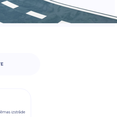
VE
tēmas izstrāde