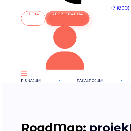
+7 (800)
IEEJA
REĢISTRĀCIJA
RISINĀJUMI
PAKALPOJUMI
RoadMap:
projek