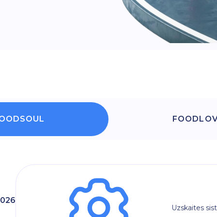
OODSOUL
FOODLO
2026
Uzskaites sis