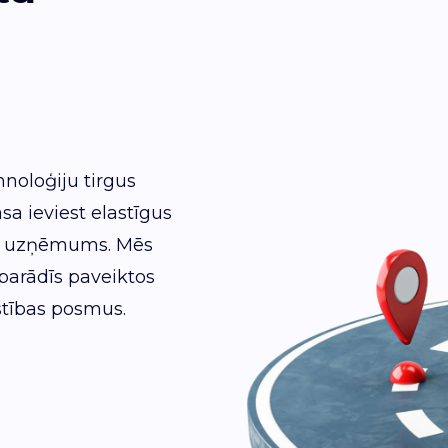
hnoloģiju tirgus
asa ieviest elastīgus
ūsu uzņēmums. Mēs
 parādīs paveiktos
tības posmus.