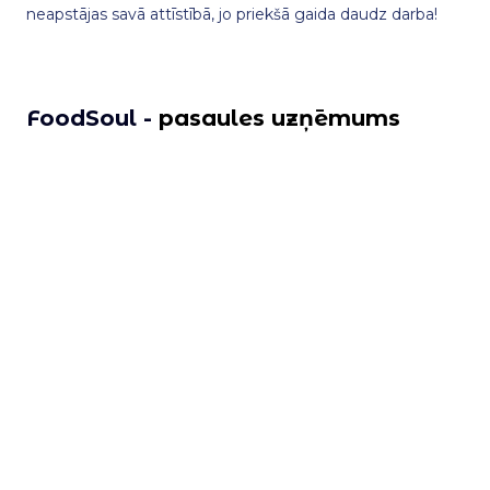
neapstājas savā attīstībā, jo priekšā gaida daudz darba!
FoodSoul -
pasaules uzņēmums