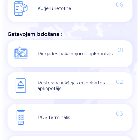
06
Kurjeru lietotne
Gatavojam izdošanai:
01
Piegādes pakalpojumu apkopotājs
02
Restorāna iekšējās ēdienkartes
apkopotājs
03
POS terminālis