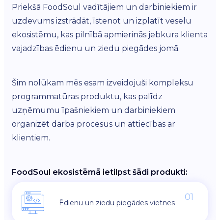
Priekšā FoodSoul vadītājiem un darbiniekiem ir
uzdevums izstrādāt, īstenot un izplatīt veselu
ekosistēmu, kas pilnībā apmierinās jebkura klienta
vajadzības ēdienu un ziedu piegādes jomā.
Šim nolūkam mēs esam izveidojuši kompleksu
programmatūras produktu, kas palīdz
uzņēmumu īpašniekiem un darbiniekiem
organizēt darba procesus un attiecības ar
klientiem.
FoodSoul ekosistēmā ietilpst šādi produkti:
01
Ēdienu un ziedu piegādes vietnes