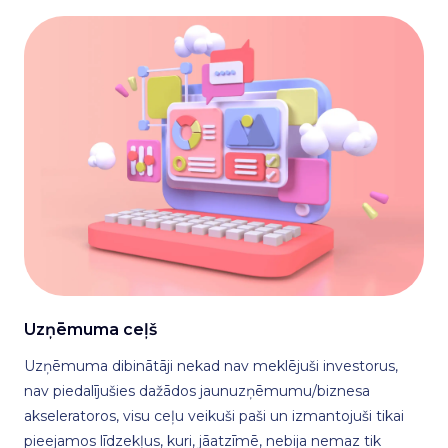
Uzņēmuma ceļš
Uzņēmuma dibinātāji nekad nav meklējuši investorus,
nav piedalījušies dažādos jaunuzņēmumu/biznesa
akseleratoros, visu ceļu veikuši paši un izmantojuši tikai
pieejamos līdzekļus, kuri, jāatzīmē, nebija nemaz tik