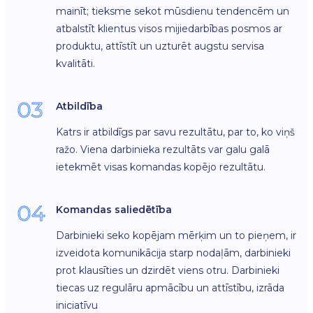
mainīt; tieksme sekot mūsdienu tendencēm un
atbalstīt klientus visos mijiedarbības posmos ar
produktu, attīstīt un uzturēt augstu servisa
kvalitāti.
03
Atbildība
Katrs ir atbildīgs par savu rezultātu, par to, ko viņš
ražo. Viena darbinieka rezultāts var galu galā
ietekmēt visas komandas kopējo rezultātu.
04
Komandas saliedētība
Darbinieki seko kopējam mērķim un to pieņem, ir
izveidota komunikācija starp nodaļām, darbinieki
prot klausīties un dzirdēt viens otru. Darbinieki
tiecas uz regulāru apmācību un attīstību, izrāda
iniciatīvu