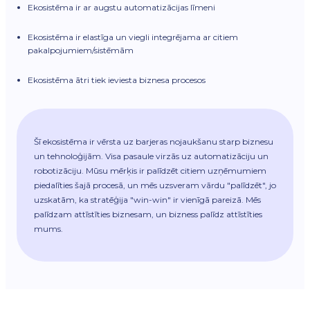
Ekosistēma ir ar augstu automatizācijas līmeni
Ekosistēma ir elastīga un viegli integrējama ar citiem
pakalpojumiem/sistēmām
Ekosistēma ātri tiek ieviesta biznesa procesos
Šī ekosistēma ir vērsta uz barjeras nojaukšanu starp biznesu
un tehnoloģijām. Visa pasaule virzās uz automatizāciju un
robotizāciju. Mūsu mērķis ir palīdzēt citiem uzņēmumiem
piedalīties šajā procesā, un mēs uzsveram vārdu "palīdzēt", jo
uzskatām, ka stratēģija "win-win" ir vienīgā pareizā. Mēs
palīdzam attīstīties biznesam, un bizness palīdz attīstīties
mums.