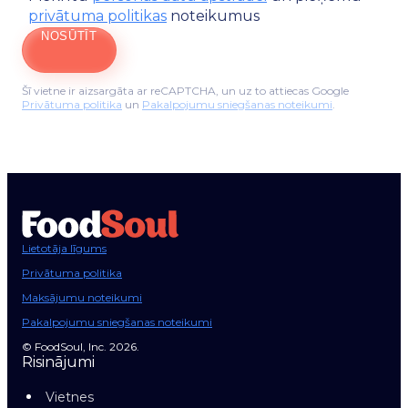
privātuma politikas
noteikumus
NOSŪTĪT
Šī vietne ir aizsargāta ar reCAPTCHA, un uz to attiecas Google
Privātuma politika
un
Pakalpojumu sniegšanas noteikumi
.
Lietotāja līgums
Privātuma politika
Maksājumu noteikumi
Pakalpojumu sniegšanas noteikumi
© FoodSoul, Inc. 2026.
Risinājumi
Vietnes