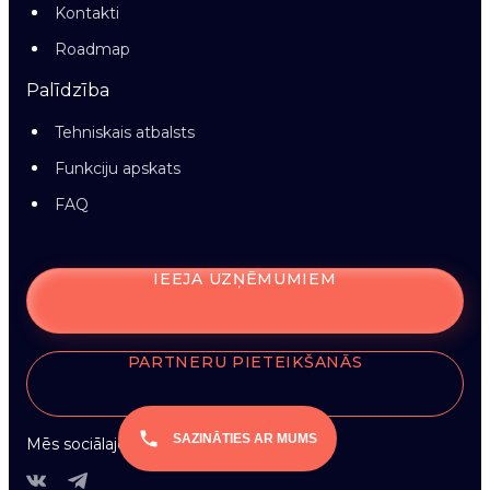
Kontakti
Roadmap
Palīdzība
Tehniskais atbalsts
Funkciju apskats
FAQ
IEEJA UZŅĒMUMIEM
PARTNERU PIETEIKŠANĀS
SAZINĀTIES AR MUMS
Mēs sociālajos tīklos: