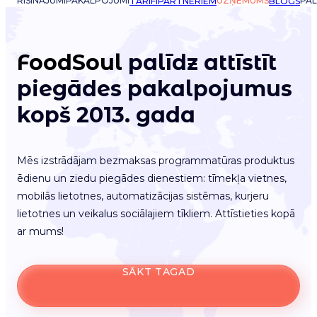
RISINĀJUMI
PAKALPOJUMI
UZŅĒMUMS
PAL
TARIFI
PARTNERIEM
BLOGS
FoodSoul
palīdz attīstīt
piegādes pakalpojumus
kopš 2013. gada
Mēs izstrādājam bezmaksas programmatūras produktus
ēdienu un ziedu piegādes dienestiem: tīmekļa vietnes,
mobilās lietotnes, automatizācijas sistēmas, kurjeru
lietotnes un veikalus sociālajiem tīkliem. Attīstieties kopā
ar mums!
SĀKT TAGAD