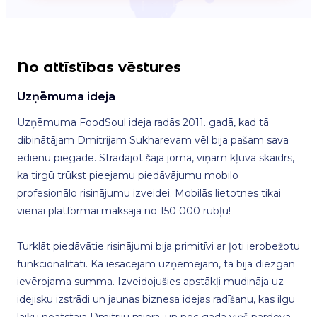
No attīstības vēstures
Uzņēmuma ideja
Uzņēmuma FoodSoul ideja radās 2011. gadā, kad tā
dibinātājam Dmitrijam Sukharevam vēl bija pašam sava
ēdienu piegāde. Strādājot šajā jomā, viņam kļuva skaidrs,
ka tirgū trūkst pieejamu piedāvājumu mobilo
profesionālo risinājumu izveidei. Mobilās lietotnes tikai
vienai platformai maksāja no 150 000 rubļu!
Turklāt piedāvātie risinājumi bija primitīvi ar ļoti ierobežotu
funkcionalitāti. Kā iesācējam uzņēmējam, tā bija diezgan
ievērojama summa. Izveidojušies apstākļi mudināja uz
idejisku izstrādi un jaunas biznesa idejas radīšanu, kas ilgu
laiku neatstāja Dmitriju mierā, un pēc gada viņš pārdeva