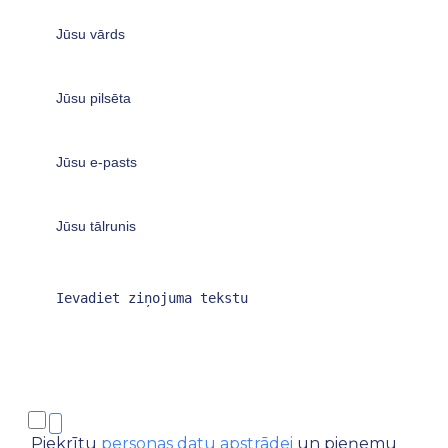
Piekrītu
personas datu apstrādei
un pieņemu