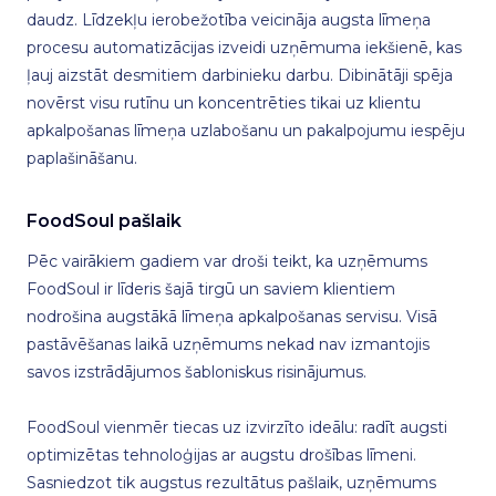
daudz. Līdzekļu ierobežotība veicināja augsta līmeņa
procesu automatizācijas izveidi uzņēmuma iekšienē, kas
ļauj aizstāt desmitiem darbinieku darbu. Dibinātāji spēja
novērst visu rutīnu un koncentrēties tikai uz klientu
apkalpošanas līmeņa uzlabošanu un pakalpojumu iespēju
paplašināšanu.
FoodSoul pašlaik
Pēc vairākiem gadiem var droši teikt, ka uzņēmums
FoodSoul ir līderis šajā tirgū un saviem klientiem
nodrošina augstākā līmeņa apkalpošanas servisu. Visā
pastāvēšanas laikā uzņēmums nekad nav izmantojis
savos izstrādājumos šabloniskus risinājumus.
FoodSoul vienmēr tiecas uz izvirzīto ideālu: radīt augsti
optimizētas tehnoloģijas ar augstu drošības līmeni.
Sasniedzot tik augstus rezultātus pašlaik, uzņēmums