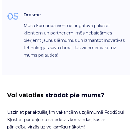
05
Drosme
Mūsu komanda vienmēr ir gatava palīdzēt
klientiem un partneriem, mēs nebaidāmies
pieņemt jaunus lēmumus un izmantot inovatīvas
tehnoloģijas savā darbā. Jūs vienmēr varat uz
mums paļauties!
Vai vēlaties
strādāt pie mums?
Uzziniet par aktuālajām vakancēm uzņēmumā FoodSoul!
Kļūstiet par daļu no saliedētas komandas, kas ar
pārliecību virzās uz veiksmīgu nākotni!