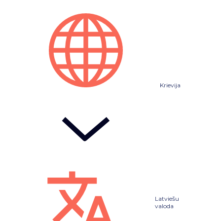
Krievija
Latviešu
valoda