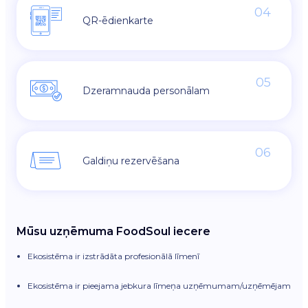
04
QR-ēdienkarte
05
Dzeramnauda personālam
06
Galdiņu rezervēšana
Mūsu uzņēmuma FoodSoul iecere
Ekosistēma ir izstrādāta profesionālā līmenī
Ekosistēma ir pieejama jebkura līmeņa uzņēmumam/uzņēmējam