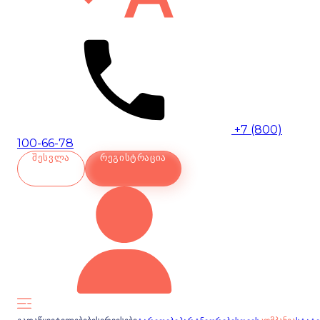
+7 (800)
100-66-78
ᲨᲔᲡᲕᲚᲐ
ᲠᲔᲒᲘᲡᲢᲠᲐᲪᲘᲐ