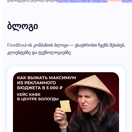
ᲒᲐᲓᲐᲬᲧᲕᲔᲢᲘᲚᲔᲑᲔᲑᲘ
ᲡᲔᲠᲕᲘᲡᲔᲑᲘ
ᲙᲝᲛᲞᲐᲜᲘᲐ
ᲢᲐᲠᲘᲤᲔᲑᲘ
ᲞᲐᲠᲢᲜᲘᲝᲠᲔᲑᲘᲡᲗᲕᲘᲡ
ᲡᲢᲐᲢᲘ
ბლოგი
FoodSoul-ის კომპანიის ბლოგი — ვსაუბრობთ ჩვენს შესახებ,
კლიენტებზე და ტექნოლოგიებზე