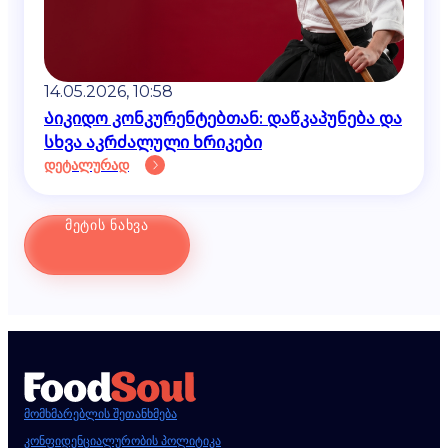
14.05.2026, 10:58
Აიკიდო კონკურენტებთან: დაწკაპუნება და
სხვა აკრძალული ხრიკები
დეტალურად
ᲛᲔᲢᲘᲡ ᲜᲐᲮᲕᲐ
მომხმარებლის შეთანხმება
კონფიდენციალურობის პოლიტიკა