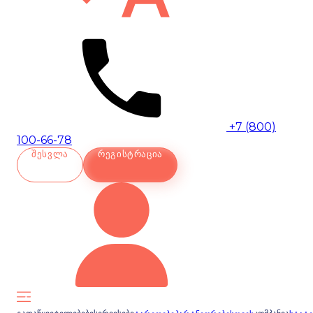
+7 (800)
100-66-78
ᲨᲔᲡᲕᲚᲐ
ᲠᲔᲒᲘᲡᲢᲠᲐᲪᲘᲐ