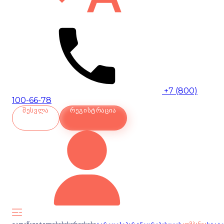
+7 (800)
100-66-78
ᲨᲔᲡᲕᲚᲐ
ᲠᲔᲒᲘᲡᲢᲠᲐᲪᲘᲐ