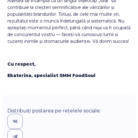
Adesea se întâmplă ca un singur videoclip „viral” să
contribuie la creșteri semnificative ale vânzărilor și
popularității brandurilor. Totuși, de cele mai multe ori,
rezultatul este o muncă îndelungată și sistematică. Nu
așteptați momentul perfect, până când nișa va fi ocupată
de concurentul vostru — faceți-vă cunoscuți lumii și
cuceriți inimile și stomacurile audienței. Vă dorim succes!
Cu respect,
Ekaterina, specialist SMM FoodSoul
Distribuiți postarea pe rețelele sociale: