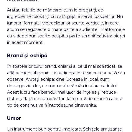
Arătați felurile de mâncare: cum le pregătiți, ce
ingrediente folosiți și cu câtă grijă le serviți oaspeților. Nu
ignorați formatul videoclipurilor scurte verticale, în care
acum se regăsește o mare parte a audienței. Platformele
cu videoclipuri scurte ocupă o parte semnificativă a pieței
în acest moment.
Brand și echipă
În spatele oricărui brand, chiar și al celui mai sofisticat, se
află oameni obișnuiți, iar audiența este sincer curioasă să-i
observe. Arătați echipa: cine lucrează în local, cum
decurge ziua lor, ce momente rămân în afara cadrului.
Acest lucru face brandul mai ușor de înțeles și reduce
distanța față de cumpărător. Iar o notă de umor în acest
tip de conținut va fi întotdeauna binevenită.
Umor
Un instrument bun pentru implicare. Schițele amuzante