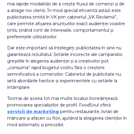
mai rapide modalități de a crește fluxul de comenzi și de
a atrage noi clienți. În mod special eficientă astăzi este
publicitatea țintită în VK prin cabinetul „VK Reclamă”,
care permite afișarea anunțurilor exact audienței voastre
țintă, ținând cont de interesele, comportamentul și
preferințele utilizatorilor.
Dar este important să înțelegeți: publicitatea în sine nu
garantează rezultatul. Setările incorecte ale campaniilor,
greșelile în alegerea audienței și a creativelor pot
„consuma” rapid bugetul vostru fără o creștere
semnificativă a comenzilor. Cabinetul de publicitate nu
iartă abordările haotice și experimentele cu setările la
întâmplare.
Tocmai de aceea tot mai multe localuri încredințează
promovarea specialiștilor de profil. FoodSoul oferă
servicii de marketing
pentru restaurante, livrări de
mâncare și afaceri cu flori, ajutând la atragerea clienților în
mod sistematic și previzibil.