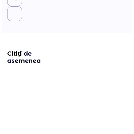
Citiți
de
asemenea