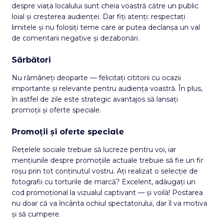
despre viața localului sunt cheia voastră către un public
loial și creșterea audienței. Dar fiți atenți: respectați
limitele și nu folosiți teme care ar putea declanșa un val
de comentarii negative și dezabonări.
Sărbători
Nu rămâneți deoparte — felicitați cititorii cu ocazii
importante și relevante pentru audiența voastră. În plus,
în astfel de zile este strategic avantajos să lansați
promoții și oferte speciale.
Promoții și oferte speciale
Rețelele sociale trebuie să lucreze pentru voi, iar
mențiunile despre promoțiile actuale trebuie să fie un fir
roșu prin tot conținutul vostru. Ați realizat o selecție de
fotografii cu torturile de marcă? Excelent, adăugați un
cod promoțional la vizualul captivant — și voilà! Postarea
nu doar că va încânta ochiul spectatorului, dar îl va motiva
și să cumpere.