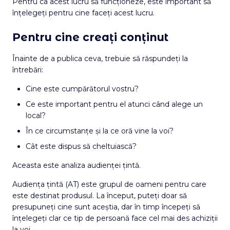
Pentru ca acest lucru să funcționeze, este important să
înțelegeți pentru cine faceți acest lucru.
Pentru cine creați conținut
Înainte de a publica ceva, trebuie să răspundeți la
întrebări:
Cine este cumpărătorul vostru?
Ce este important pentru el atunci când alege un
local?
În ce circumstanțe și la ce oră vine la voi?
Cât este dispus să cheltuiască?
Aceasta este analiza audienței țintă.
Audiența țintă (AT) este grupul de oameni pentru care
este destinat produsul. La început, puteți doar să
presupuneți cine sunt aceștia, dar în timp începeți să
înțelegeți clar ce tip de persoană face cel mai des achiziții
la voi.