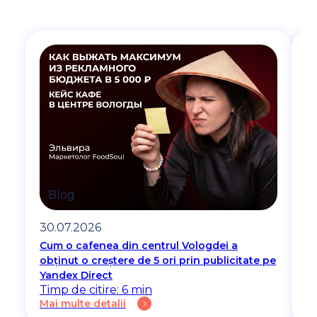
Blog
30.07.2026
2
Cum o cafenea din centrul Vologdei a
De
obținut o creștere de 5 ori prin publicitate pe
fa
Ti
Yandex Direct
Ma
Timp de citire: 6 min
Mai multe detalii