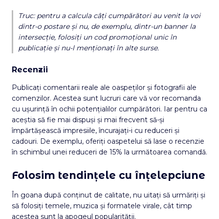
Truc: pentru a calcula câți cumpărători au venit la voi
dintr-o postare și nu, de exemplu, dintr-un banner la
intersecție, folosiți un cod promoțional unic în
publicație și nu-l menționați în alte surse.
Recenzii
Publicați comentarii reale ale oaspeților și fotografii ale
comenzilor. Acestea sunt lucruri care vă vor recomanda
cu ușurință în ochii potențialilor cumpărători. Iar pentru ca
aceștia să fie mai dispuși și mai frecvent să-și
împărtășească impresiile, încurajați-i cu reduceri și
cadouri. De exemplu, oferiți oaspetelui să lase o recenzie
în schimbul unei reduceri de 15% la următoarea comandă.
Folosim tendințele cu înțelepciune
În goana după conținut de calitate, nu uitați să urmăriți și
să folosiți temele, muzica și formatele virale, cât timp
acestea sunt la apogeul popularității.