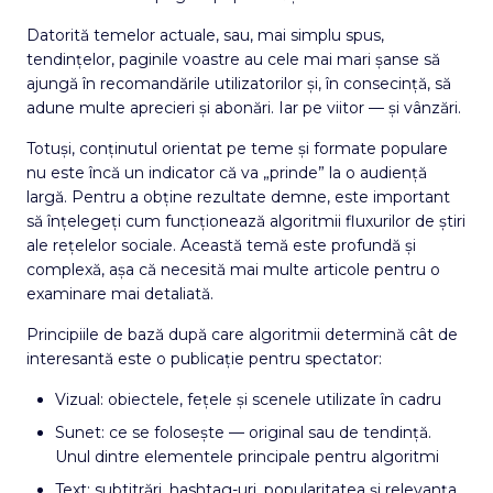
Datorită temelor actuale, sau, mai simplu spus,
tendințelor, paginile voastre au cele mai mari șanse să
ajungă în recomandările utilizatorilor și, în consecință, să
adune multe aprecieri și abonări. Iar pe viitor — și vânzări.
Totuși, conținutul orientat pe teme și formate populare
nu este încă un indicator că va „prinde” la o audiență
largă. Pentru a obține rezultate demne, este important
să înțelegeți cum funcționează algoritmii fluxurilor de știri
ale rețelelor sociale. Această temă este profundă și
complexă, așa că necesită mai multe articole pentru o
examinare mai detaliată.
Principiile de bază după care algoritmii determină cât de
interesantă este o publicație pentru spectator:
Vizual: obiectele, fețele și scenele utilizate în cadru
Sunet: ce se folosește — original sau de tendință.
Unul dintre elementele principale pentru algoritmi
Text: subtitrări, hashtag-uri, popularitatea și relevanța