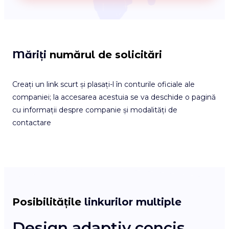
Măriți
numărul de solicitări
Creați un link scurt și plasați-l în conturile oficiale ale
companiei; la accesarea acestuia se va deschide o pagină
cu informații despre companie și modalități de
contactare
Posibilitățile
linkurilor multiple
Design adaptiv concis
T