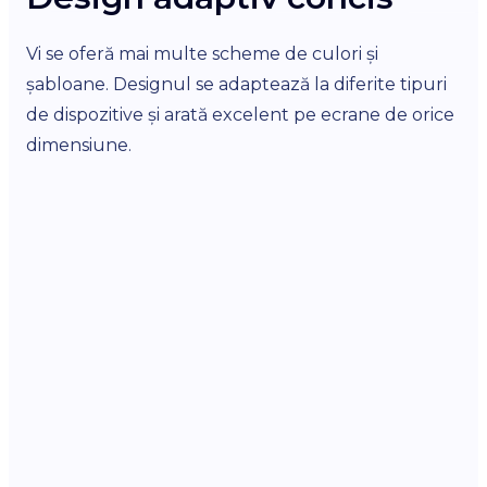
c
Vi se oferă mai multe scheme de culori și
p
șabloane. Designul se adaptează la diferite tipuri
de dispozitive și arată excelent pe ecrane de orice
Pe 
dimensiune.
lin
put
com
mod
co