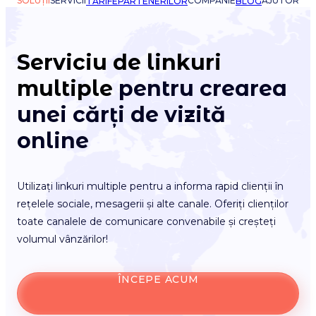
SOLUȚII
SERVICII
COMPANIE
AJUTOR
TARIFE
PARTENERILOR
BLOG
Serviciu de linkuri
multiple
pentru crearea
unei cărți de vizită
online
Utilizați linkuri multiple pentru a informa rapid clienții în
rețelele sociale, mesagerii și alte canale. Oferiți clienților
toate canalele de comunicare convenabile și creșteți
volumul vânzărilor!
ÎNCEPE ACUM