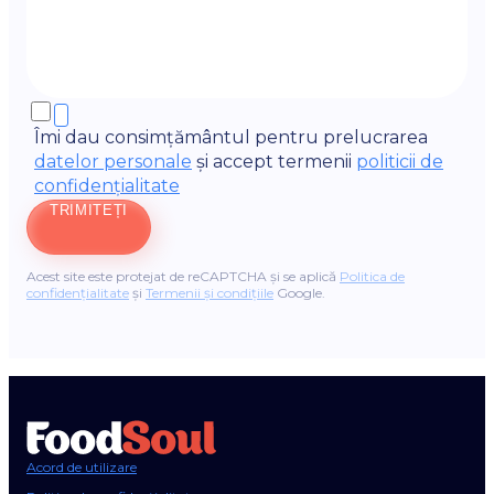
Îmi dau consimțământul pentru prelucrarea
datelor personale
și accept termenii
politicii de
confidențialitate
TRIMITEȚI
Acest site este protejat de reCAPTCHA și se aplică
Politica de
confidențialitate
și
Termenii și condițiile
Google.
Acord de utilizare