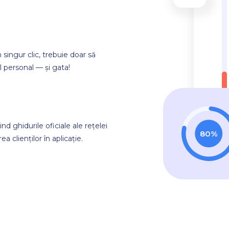
 singur clic, trebuie doar să
 personal — și gata!
ind ghidurile oficiale ale rețelei
80%
a clienților în aplicație.