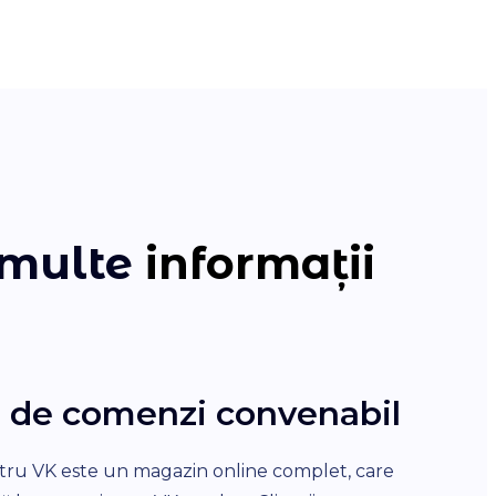
 multe
informații
 de comenzi convenabil
Plat
ntru VK este un magazin online complet, care
Clienții