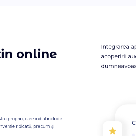
Integrarea a
in online
acoperirii au
dumneavoas
ru propriu, care inițial include
C
conversie ridicată, precum și