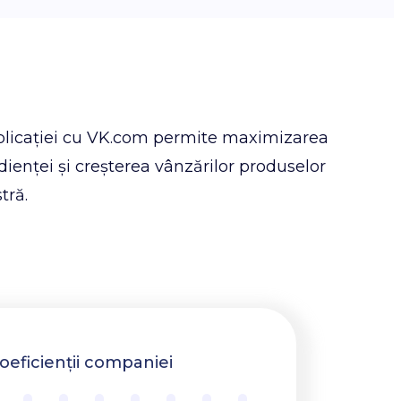
plicației cu VK.com permite maximizarea
dienței și creșterea vânzărilor produselor
tră.
oeficienții companiei