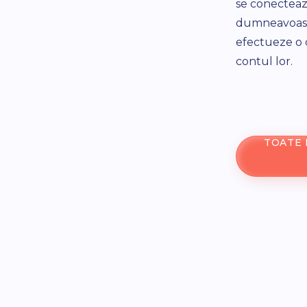
se conecteaz
dumneavoastr
efectueze o c
contul lor.
TOATE 