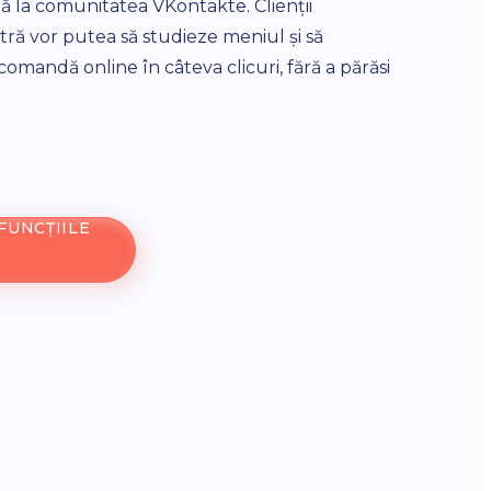
ă la comunitatea VKontakte. Clienții
bancare ș
ă vor putea să studieze meniul și să
convenabi
omandă online în câteva clicuri, fără a părăsi
fel încât
creditat
doua zi!
FUNCȚIILE