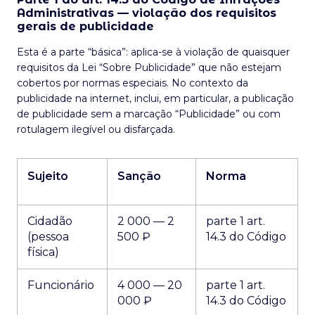
Administrativas — violação dos requisitos
gerais de publicidade
Esta é a parte “básica”: aplica-se à violação de quaisquer
requisitos da Lei “Sobre Publicidade” que não estejam
cobertos por normas especiais. No contexto da
publicidade na internet, inclui, em particular, a publicação
de publicidade sem a marcação “Publicidade” ou com
rotulagem ilegível ou disfarçada.
Sujeito
Sanção
Norma
Cidadão
2 000 — 2
parte 1 art.
(pessoa
500 ₽
14.3 do Código
física)
Funcionário
4 000 — 20
parte 1 art.
000 ₽
14.3 do Código