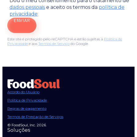
Dou o meu consentimento para o tratamento de
dados pessoais
e aceito os termos da
política de
privacidade
ENVIAR
Este site é protegido pelo reCAPTCHA e estão sujeitas à
Política de
Privacidade
e aos
Termos de Serviço
do Google.
Acordo do Usuário
Política de Privacidade
Regras de pagamento
Termos de Prestação de Serviços
© FoodSoul, Inc. 2026.
Soluções