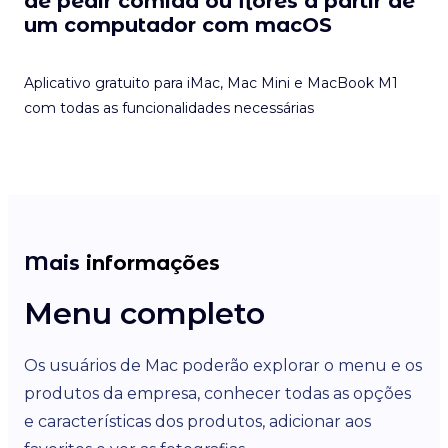
de pedir comida ou flores a partir de
um computador com macOS
Aplicativo gratuito para iMac, Mac Mini e MacBook M1
com todas as funcionalidades necessárias
Mais
informações
Menu completo
P
Os usuários de Mac poderão explorar o menu e os
No
produtos da empresa, conhecer todas as opções
ex
e características dos produtos, adicionar aos
ape