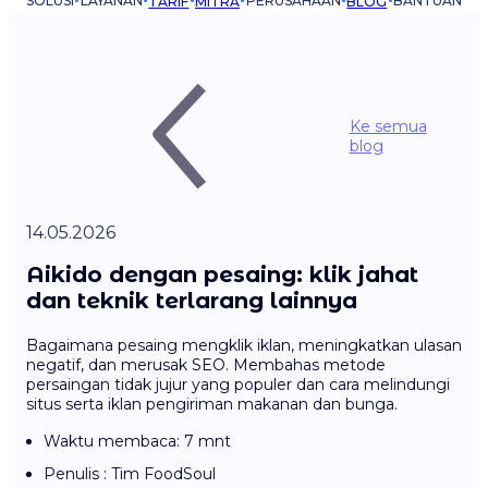
SOLUSI
LAYANAN
PERUSAHAAN
BANTUAN
TARIF
MITRA
BLOG
Ke semua
blog
14.05.2026
Aikido dengan pesaing: klik jahat
dan teknik terlarang lainnya
Bagaimana pesaing mengklik iklan, meningkatkan ulasan
negatif, dan merusak SEO. Membahas metode
persaingan tidak jujur yang populer dan cara melindungi
situs serta iklan pengiriman makanan dan bunga.
Waktu membaca: 7 mnt
Penulis : Tim FoodSoul