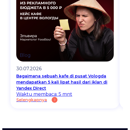
Blog
30.07.2026
2
Bagaimana sebuah kafe di pusat Vologda
T
mendapatkan 5 kali lipat hasil dari iklan di
B
W
Yandex Direct
S
Waktu membaca: 5 mnt
Selengkapnya