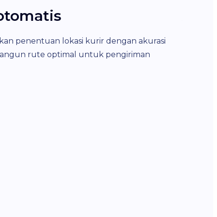
otomatis
Akun
an penentuan lokasi kurir dengan akurasi
Setiap k
mbangun rute optimal untuk pengiriman
dan pemba
pribadi 