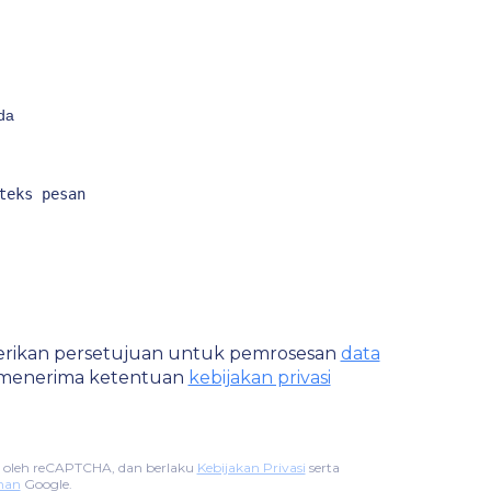
rikan persetujuan untuk pemrosesan
data
menerima ketentuan
kebijakan privasi
ngi oleh reCAPTCHA, dan berlaku
Kebijakan Privasi
serta
nan
Google.