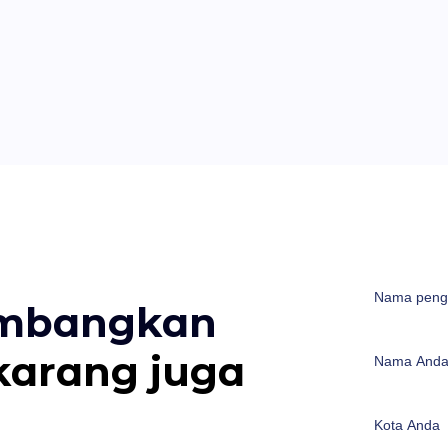
embangkan
karang juga