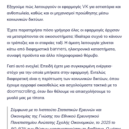
Εξηγούμε πώς λειτουργούν οι εφαρμογές VK για εστιατόρια και
ανθοπωλεία, καθώς και οι μηχανισμοί προώθησης μέσω
κοινωνικών δικτύων.
Έχετε παρατηρήσει πόσο γρήγορα όλες οι εφαρμογές άρχισαν
να μετατρέπονται σε οικοσυστήματα; Ιδιαίτερα συχνά το κάνουν
οι τράπεζες και οι εταιρείες ταξί. Η άμεση λειτουργία χάνεται
κάτω από διαφημιστικά banners, ηλεκτρονικά καταστήματα,
συναφή προϊόντα και άλλο πληροφοριακό θόρυβο.
Γιατί αυτό ενοχλεί; Επειδή έχετε μια συγκεκριμένη ενέργεια-
στόχο για την οποία μπήκατε στην εφαρμογή. Εντελώς
διαφορετική είναι η περίπτωση των κοινωνικών δικτύων, όπου
έχουμε εγγραφεί οικειοθελώς και ασχολούμαστε τακτικά με το
doomscrolling, όταν δεν θέλουμε να απασχολήσουμε το
μυαλό μας με τίποτα.
Σύμφωνα με το Ινστιτούτο Στατιστικών Ερευνών και
Οικονομίας της Γνώσης του Εθνικού Ερευνητικού
Πανεπιστημίου Ανώτατης Σχολής Οικονομικών, το 2025 το
90–92% των Ρώσων χρησιμοποιούσαν το διαδίκτυο. Ο μέσος