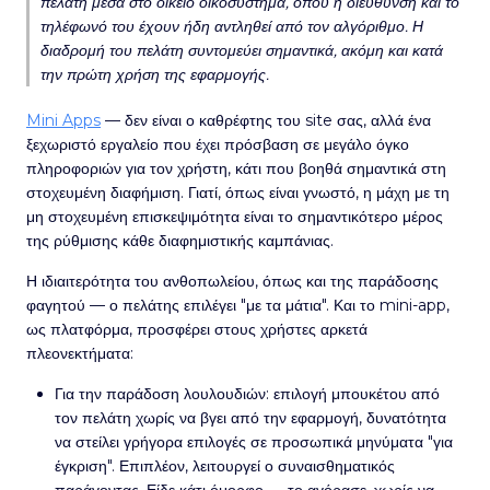
πελάτη μέσα στο οικείο οικοσύστημα, όπου η διεύθυνση και το
τηλέφωνό του έχουν ήδη αντληθεί από τον αλγόριθμο. Η
διαδρομή του πελάτη συντομεύει σημαντικά, ακόμη και κατά
την πρώτη χρήση της εφαρμογής.
Mini Apps
— δεν είναι ο καθρέφτης του site σας, αλλά ένα
ξεχωριστό εργαλείο που έχει πρόσβαση σε μεγάλο όγκο
πληροφοριών για τον χρήστη, κάτι που βοηθά σημαντικά στη
στοχευμένη διαφήμιση. Γιατί, όπως είναι γνωστό, η μάχη με τη
μη στοχευμένη επισκεψιμότητα είναι το σημαντικότερο μέρος
της ρύθμισης κάθε διαφημιστικής καμπάνιας.
Η ιδιαιτερότητα του ανθοπωλείου, όπως και της παράδοσης
φαγητού — ο πελάτης επιλέγει "με τα μάτια". Και το mini-app,
ως πλατφόρμα, προσφέρει στους χρήστες αρκετά
πλεονεκτήματα:
Για την παράδοση λουλουδιών: επιλογή μπουκέτου από
τον πελάτη χωρίς να βγει από την εφαρμογή, δυνατότητα
να στείλει γρήγορα επιλογές σε προσωπικά μηνύματα "για
έγκριση". Επιπλέον, λειτουργεί ο συναισθηματικός
παράγοντας. Είδε κάτι όμορφο — το αγόρασε, χωρίς να