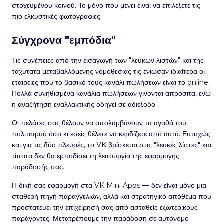
στοχευμένου κοινού. Το μόνο που μένει είναι να επιλέξετε τις
πιο ελκυστικές φωτογραφίες.
Σύγχρονα "εμπόδια"
Τις συνέπειες από την εισαγωγή των "λευκών λιστών" και της
ταχύτατα μεταβαλλόμενης νομοθεσίας τις ένιωσαν ιδιαίτερα οι
εταιρείες που το βασικό τους κανάλι πωλήσεων είναι το online.
Πολλά συνηθισμένα κανάλια πωλήσεων γίνονται απρόσιτα, ενώ
η αναζήτηση εναλλακτικής οδηγεί σε αδιέξοδο.
Οι πελάτες σας θέλουν να απολαμβάνουν τα αγαθά του
πολιτισμού όσο κι εσείς θέλετε να κερδίζετε από αυτά. Ευτυχώς
και για τις δύο πλευρές, το VK βρίσκεται στις "λευκές λίστες" και
τίποτα δεν θα εμποδίσει τη λειτουργία της εφαρμογής
παράδοσής σας.
Η δική σας εφαρμογή στα VK Mini Apps — δεν είναι μόνο μια
σταθερή πηγή παραγγελιών, αλλά και στρατηγικό απόθεμα που
προστατεύει την επιχείρησή σας από ασταθείς εξωτερικούς
παράγοντες. Μετατρέπουμε την παράδοση σε αυτόνομο