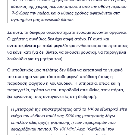
κάτοικος της χώρας περνάει μπροστά από την οθόνη περίπου
7–8 ώρες την ημέρα, και ο κύριος χρόνος αφιερώνεται στα
αγαπημένα μας κοινωνικά δίκτυα.
Σε αυτά, τα διάφορα οικοσυστήματα ενσωματώνονται οργανικά.
Ο χρήστης συνήθως δεν έχει σαφή στόχο. Γι’ αυτό και
ανταποκρίνεται με πολύ μεγαλύτερο ενθουσιασμό σε προτάσεις
να κάνει κάτι (να δει βίντεο, να ακούσει μουσική, να παραγγείλει
λουλούδια για τη μητέρα του).
Ο υποθετικός μας πελάτης δεν θέλει να καταπονεί το νευρικό
του σύστημα για μια τόσο καθημερινή υπόθεση όπως η
παράδοση φαγητού ή λουλουδιών. Η υπηρεσία, όπως και η
παραγγελία, πρέπει να του παραδοθεί απευθείας στην πόρτα,
ξεπερνώντας τους ανταγωνιστές στη διαδρομή.
Η μεταφορά της επισκεψιμότητας από το VK σε εξωτερικό site
ενέχει τον κίνδυνο απώλειας 30% της μετατροπής λόγω
επιπλέον κλικ, αργής φόρτωσης ή των περιορισμών που
εφαρμόζονται παντού. Το VK Mini App "κλειδώνει" τον