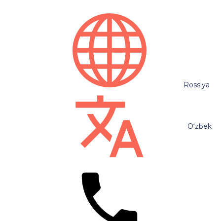
Rossiya
O‘zbek