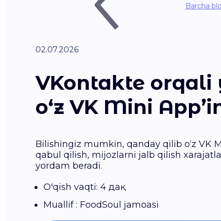
Barcha bl
02.07.2026
VKontakte orqali 
o‘z VK Mini App’i
Bilishingiz mumkin, qanday qilib o‘z VK M
qabul qilish, mijozlarni jalb qilish xaraj
yordam beradi.
O'qish vaqti: 4 дақ
Muallif : FoodSoul jamoasi