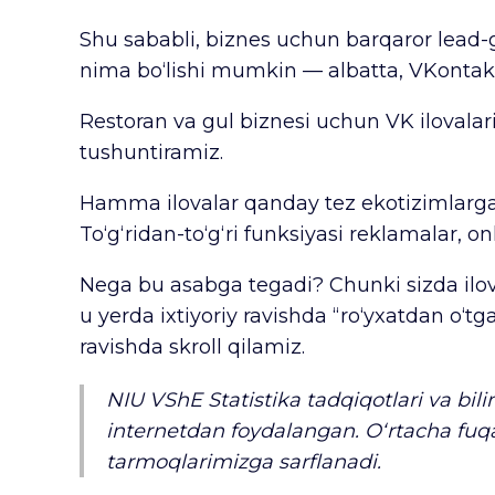
Shu sababli, biznes uchun barqaror lead
nima bo‘lishi mumkin — albatta, VKontak
Restoran va gul biznesi uchun VK ilovalari
tushuntiramiz.
Hamma ilovalar qanday tez ekotizimlarga 
To‘g‘ridan-to‘g‘ri funksiyasi reklamalar, 
Nega bu asabga tegadi? Chunki sizda ilov
u yerda ixtiyoriy ravishda “ro‘yxatdan o
ravishda skroll qilamiz.
NIU VShE Statistika tadqiqotlari va bili
internetdan foydalangan. O‘rtacha fuqa
tarmoqlarimizga sarflanadi.