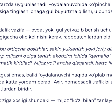
y tarzda uyg‘unlashadi. Foydalanuvchida ko‘pincha 
musiqa tinglash, onaga gul buyurtma qilish), u bund
alik vazifa — ovqat yoki gul yetkazib berish uchun
igacha olib kelinishi kerak, raqobatchilardan oldi
bu ortiqcha bosishlar, sekin yuklanish yoki joriy q
App mijozni o‘ziga tanish ekotizim ichida “qamalib
matik kiritiladi. Mijoz yo‘li ancha qisqaradi, hatto
zgusi emas, balki foydalanuvchi haqida ko‘plab ma
da katta yordam beradi. Axir, nomaqsadli trafik b
ardan biridir.
‘ziga xosligi shundaki — mijoz “ko‘zi bilan” tanla