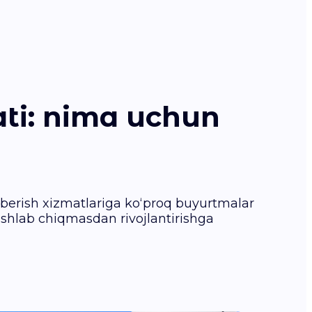
ati: nima uchun
b berish xizmatlariga ko‘proq buyurtmalar
 ishlab chiqmasdan rivojlantirishga