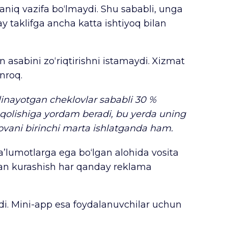
aniq vazifa bo‘lmaydi. Shu sababli, unga
ay taklifga ancha katta ishtiyoq bilan
 asabini zo‘riqtirishni istamaydi. Xizmat
nroq.
ilinayotgan cheklovlar sababli 30 %
” qolishiga yordam beradi, bu yerda uning
 ilovani birinchi marta ishlatganda ham.
’lumotlarga ega bo‘lgan alohida vosita
ilan kurashish har qanday reklama
ydi. Mini-app esa foydalanuvchilar uchun