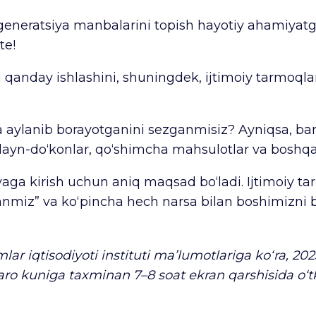
-generatsiya manbalarini topish hayotiy ahamiyat
te!
 qanday ishlashini, shuningdek, ijtimoiy tarmoqlar
aylanib borayotganini sezganmisiz? Ayniqsa, bankl
onlayn-do‘konlar, qo‘shimcha mahsulotlar va boshqa
aga kirish uchun aniq maqsad bo‘ladi. Ijtimoiy 
‘tganmiz” va ko‘pincha hech narsa bilan boshimizn
mlar iqtisodiyoti instituti ma’lumotlariga ko‘ra, 20
ro kuniga taxminan 7–8 soat ekran qarshisida o‘tk