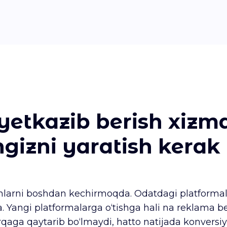
yetkazib berish xizm
ngizni yaratish kerak
shlarni boshdan kechirmoqda. Odatdagi platformal
a. Yangi platformalarga o‘tishga hali na reklama b
rqaga qaytarib bo‘lmaydi, hatto natijada konversiy