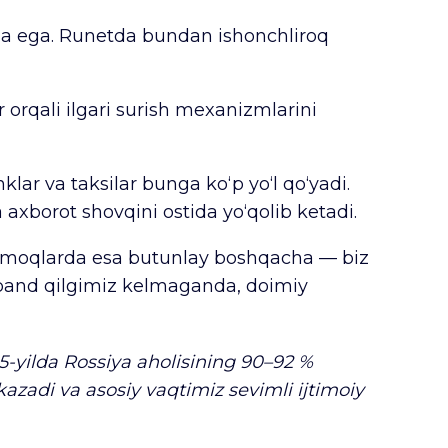
ga ega. Runetda bundan ishonchliroq
 orqali ilgari surish mexanizmlarini
ar va taksilar bunga ko‘p yo‘l qo‘yadi.
 axborot shovqini ostida yo‘qolib ketadi.
tarmoqlarda esa butunlay boshqacha — biz
i band qilgimiz kelmaganda, doimiy
25-yilda Rossiya aholisining 90–92 %
azadi va asosiy vaqtimiz sevimli ijtimoiy