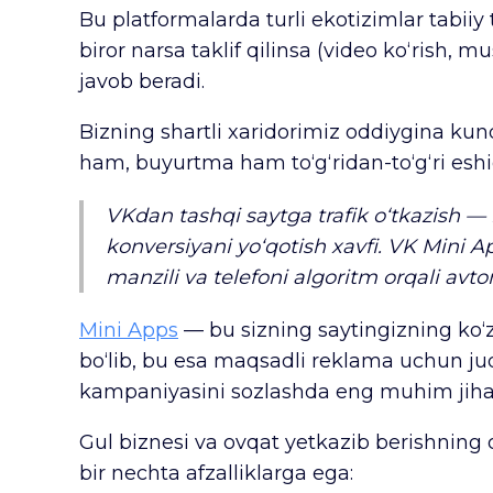
Bu platformalarda turli ekotizimlar tabii
biror narsa taklif qilinsa (video ko‘rish, 
javob beradi.
Bizning shartli xaridorimiz oddiygina kund
ham, buyurtma ham to‘g‘ridan-to‘g‘ri eshig
VKdan tashqi saytga trafik o‘tkazish — 
konversiyani yo‘qotish xavfi. VK Mini 
manzili va telefoni algoritm orqali avto
Mini Apps
— bu sizning saytingizning ko‘
bo‘lib, bu esa maqsadli reklama uchun ju
kampaniyasini sozlashda eng muhim jihatl
Gul biznesi va ovqat yetkazib berishning o
bir nechta afzalliklarga ega: