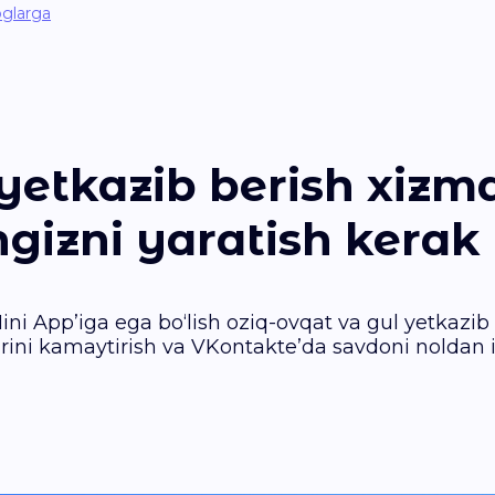
oglarga
yetkazib berish xizm
ngizni yaratish kerak
ini App’iga ega bo‘lish oziq-ovqat va gul yetkazi
atlarini kamaytirish va VKontakte’da savdoni noldan