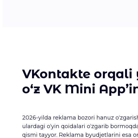
VKontakte orqali 
o‘z VK Mini App’i
2026-yilda reklama bozori hanuz o‘zgari
ulardagi o‘yin qoidalari o‘zgarib bormoqd
qismi tayyor. Reklama byudjetlarini esa o