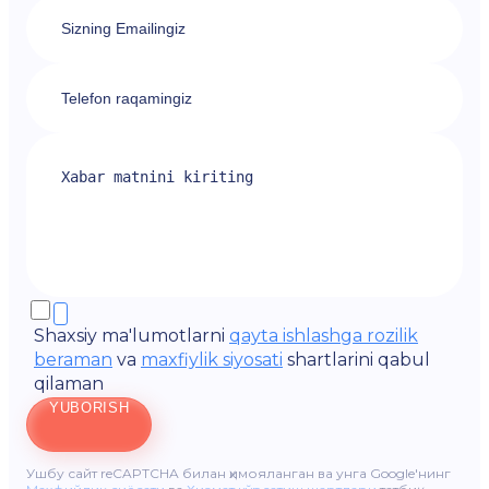
Shaxsiy ma'lumotlarni
qayta ishlashga rozilik
beraman
va
maxfiylik siyosati
shartlarini qabul
qilaman
YUBORISH
Ушбу сайт reCAPTCHA билан ҳимояланган ва унга Google'нинг