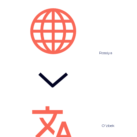
Rossiya
O‘zbek