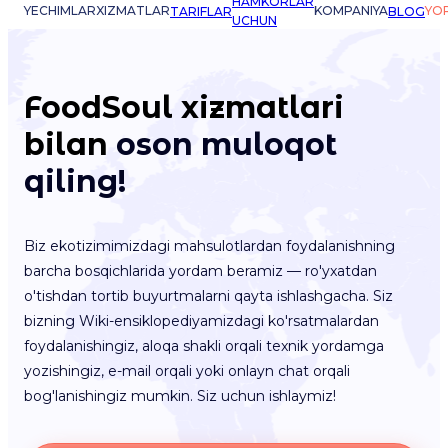
HAMKORLAR
YECHIMLAR
XIZMATLAR
KOMPANIYA
YO
TARIFLAR
BLOG
UCHUN
FoodSoul xizmatlari
bilan
oson muloqot
qiling!
Biz ekotizimimizdagi mahsulotlardan foydalanishning
barcha bosqichlarida yordam beramiz — ro'yxatdan
o'tishdan tortib buyurtmalarni qayta ishlashgacha. Siz
bizning Wiki-ensiklopediyamizdagi ko'rsatmalardan
foydalanishingiz, aloqa shakli orqali texnik yordamga
yozishingiz, e-mail orqali yoki onlayn chat orqali
bog'lanishingiz mumkin. Siz uchun ishlaymiz!