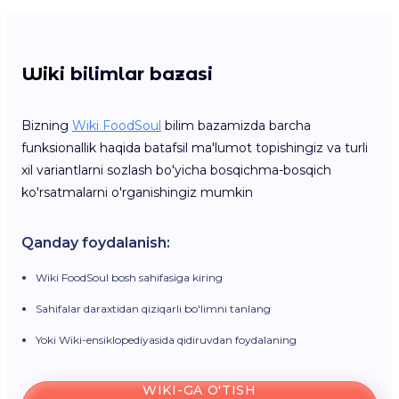
Wiki
bilimlar bazasi
Bizning
Wiki FoodSoul
bilim bazamizda barcha
funksionallik haqida batafsil ma'lumot topishingiz va turli
xil variantlarni sozlash bo'yicha bosqichma-bosqich
ko'rsatmalarni o'rganishingiz mumkin
Qanday foydalanish:
Wiki FoodSoul bosh sahifasiga kiring
Sahifalar daraxtidan qiziqarli bo'limni tanlang
Yoki Wiki-ensiklopediyasida qidiruvdan foydalaning
WIKI-GA O'TISH