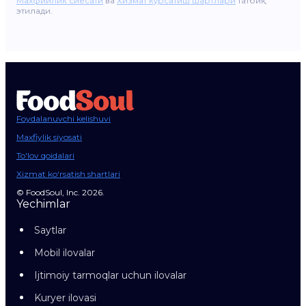
Махфийлик сиёсати
ва
Хизмат кўрсатиш шартлари
татбиқ
этилади.
Foydalanuvchi kelishuvi
Maxfiylik siyosati
To'lov qoidalari
Xizmat ko‘rsatish shartlari
© FoodSoul, Inc. 2026.
Yechimlar
Saytlar
Mobil ilovalar
Ijtimoiy tarmoqlar uchun ilovalar
Kuryer ilovasi