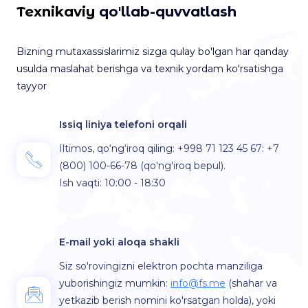
Texnikaviy
qo'llab-quvvatlash
Bizning mutaxassislarimiz sizga qulay bo'lgan har qanday
usulda maslahat berishga va texnik yordam ko'rsatishga
tayyor
Issiq liniya telefoni orqali
Iltimos, qo‘ng‘iroq qiling: +998 71 123 45 67: +7
(800) 100-66-78
(qo'ng'iroq bepul)
.
Ish vaqti: 10:00 - 18:30
E-mail yoki aloqa shakli
Siz so'rovingizni elektron pochta manziliga
yuborishingiz mumkin:
info@fs.me
(shahar va
yetkazib berish nomini ko'rsatgan holda), yoki