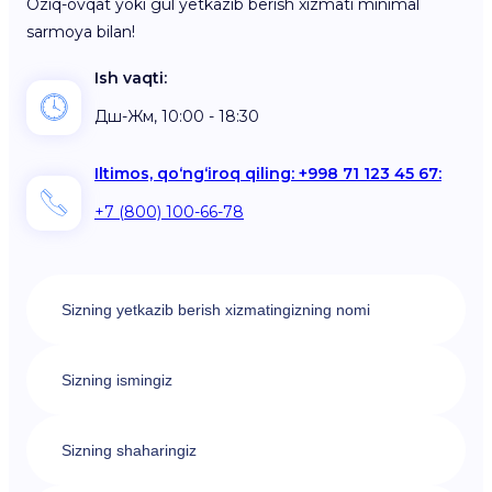
Oziq-ovqat yoki gul yetkazib berish xizmati minimal
sarmoya bilan!
Ish vaqti:
Дш-Жм, 10:00 - 18:30
Iltimos, qo‘ng‘iroq qiling: +998 71 123 45 67:
+7 (800) 100-66-78