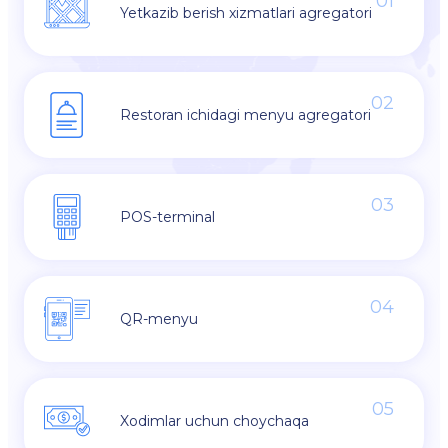
01
Yetkazib berish xizmatlari agregatori
02
Restoran ichidagi menyu agregatori
03
POS-terminal
04
QR-menyu
05
Xodimlar uchun choychaqa