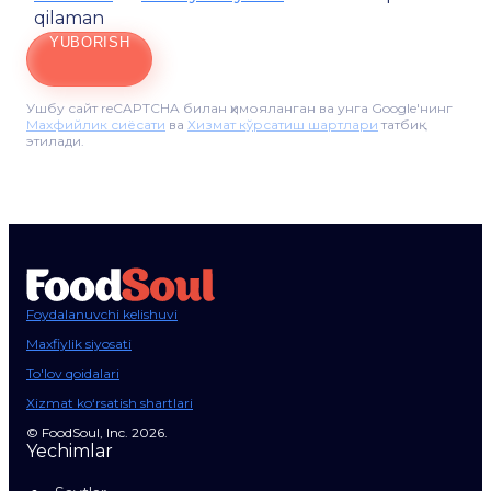
qilaman
YUBORISH
Ушбу сайт reCAPTCHA билан ҳимояланган ва унга Google'нинг
Махфийлик сиёсати
ва
Хизмат кўрсатиш шартлари
татбиқ
этилади.
Foydalanuvchi kelishuvi
Maxfiylik siyosati
To'lov qoidalari
Xizmat ko‘rsatish shartlari
© FoodSoul, Inc. 2026.
Yechimlar