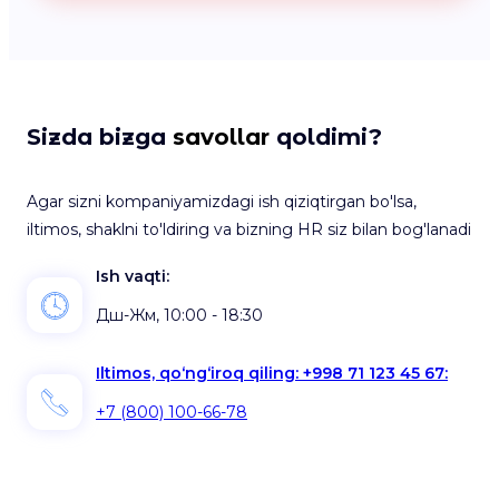
Sizda bizga
savollar
qoldimi?
Agar sizni kompaniyamizdagi ish qiziqtirgan bo'lsa,
iltimos, shaklni to'ldiring va bizning HR siz bilan bog'lanadi
Ish vaqti:
Дш-Жм, 10:00 - 18:30
Iltimos, qo‘ng‘iroq qiling: +998 71 123 45 67:
+7 (800) 100-66-78