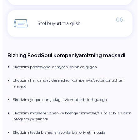
06
Stol buyurtma qilish
Bizning FoodSoul kompaniyamizning maqsadi
Ekotizim professional darajada ishlab chiqilgan
Ekotizim har qanday darajadagi kompaniya/tadbirkor uchun
mavjud
Ekotizim yuqori darajadagi avtomatlashtirishga ega
Ekotizim moslashuvchan va boshqa xizmatlar/tizimlar bilan oson
integratsiya qilinadi
Ekotizim tezda biznes jarayonlariga joriy etilmoqda