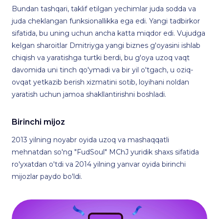
Bundan tashqari, taklif etilgan yechimlar juda sodda va
juda cheklangan funksionallikka ega edi. Yangi tadbirkor
sifatida, bu uning uchun ancha katta miqdor edi. Vujudga
kelgan sharoitlar Dmitriyga yangi biznes g'oyasini ishlab
chiqish va yaratishga turtki berdi, bu g'oya uzoq vaqt
davomida uni tinch qo'ymadi va bir yil o'tgach, u oziq-
ovqat yetkazib berish xizmatini sotib, loyihani noldan
yaratish uchun jamoa shakllantirishni boshladi.
Birinchi mijoz
2013 yilning noyabr oyida uzoq va mashaqqatli
mehnatdan so'ng "FudSoul" MChJ yuridik shaxs sifatida
ro'yxatdan o'tdi va 2014 yilning yanvar oyida birinchi
mijozlar paydo bo'ldi.