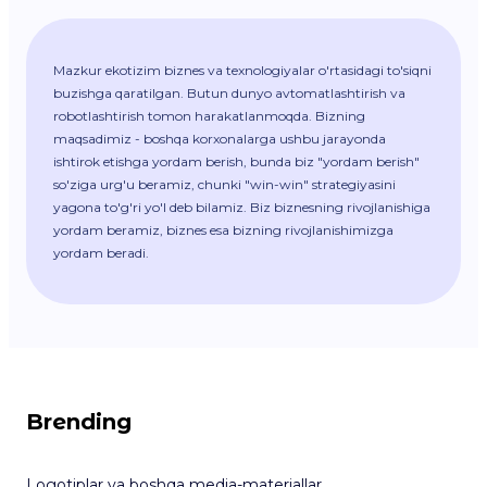
Mazkur ekotizim biznes va texnologiyalar o'rtasidagi to'siqni
buzishga qaratilgan. Butun dunyo avtomatlashtirish va
robotlashtirish tomon harakatlanmoqda. Bizning
maqsadimiz - boshqa korxonalarga ushbu jarayonda
ishtirok etishga yordam berish, bunda biz "yordam berish"
so'ziga urg'u beramiz, chunki "win-win" strategiyasini
yagona to'g'ri yo'l deb bilamiz. Biz biznesning rivojlanishiga
yordam beramiz, biznes esa bizning rivojlanishimizga
yordam beradi.
Brending
Logotiplar va boshqa media-materiallar