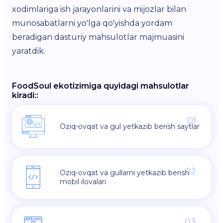
xodimlariga ish jarayonlarini va mijozlar bilan
munosabatlarni yo'lga qo'yishda yordam
beradigan dasturiy mahsulotlar majmuasini
yaratdik.
FoodSoul ekotizimiga quyidagi mahsulotlar
kiradi::
01
Oziq-ovqat va gul yetkazib berish saytlar
02
Oziq-ovqat va gullarni yetkazib berish
mobil ilovalari
03