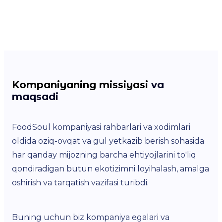
Kompaniyaning missiyasi
va
maqsadi
FoodSoul kompaniyasi rahbarlari va xodimlari
oldida oziq-ovqat va gul yetkazib berish sohasida
har qanday mijozning barcha ehtiyojlarini to'liq
qondiradigan butun ekotizimni loyihalash, amalga
oshirish va tarqatish vazifasi turibdi.
Buning uchun biz kompaniya egalari va