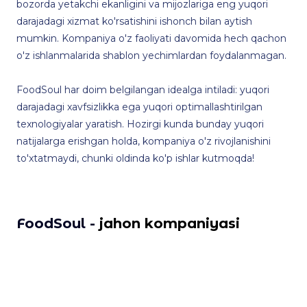
bozorda yetakchi ekanligini va mijozlariga eng yuqori
darajadagi xizmat ko'rsatishini ishonch bilan aytish
mumkin. Kompaniya o'z faoliyati davomida hech qachon
o'z ishlanmalarida shablon yechimlardan foydalanmagan.
FoodSoul har doim belgilangan idealga intiladi: yuqori
darajadagi xavfsizlikka ega yuqori optimallashtirilgan
texnologiyalar yaratish. Hozirgi kunda bunday yuqori
natijalarga erishgan holda, kompaniya o'z rivojlanishini
to'xtatmaydi, chunki oldinda ko'p ishlar kutmoqda!
FoodSoul -
jahon kompaniyasi