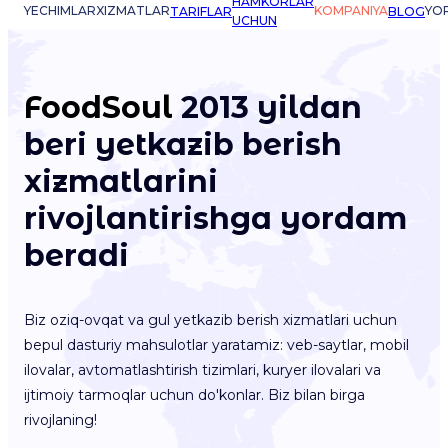
HAMKORLAR
YECHIMLAR
XIZMATLAR
KOMPANIYA
YO
TARIFLAR
BLOG
UCHUN
FoodSoul
2013 yildan
beri yetkazib berish
xizmatlarini
rivojlantirishga yordam
beradi
Biz oziq-ovqat va gul yetkazib berish xizmatlari uchun
bepul dasturiy mahsulotlar yaratamiz: veb-saytlar, mobil
ilovalar, avtomatlashtirish tizimlari, kuryer ilovalari va
ijtimoiy tarmoqlar uchun do'konlar. Biz bilan birga
rivojlaning!