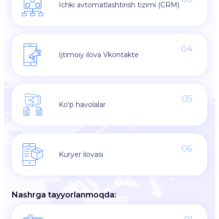
Ichki avtomatlashtirish tizimi (CRM)
04
Ijtimoiy ilova Vkontakte
05
Ko'p havolalar
06
Kuryer ilovasi
Nashrga tayyorlanmoqda: