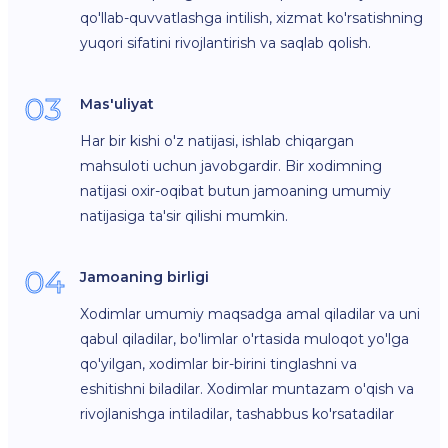
qo'llab-quvvatlashga intilish, xizmat ko'rsatishning
yuqori sifatini rivojlantirish va saqlab qolish.
03
Mas'uliyat
Har bir kishi o'z natijasi, ishlab chiqargan
mahsuloti uchun javobgardir. Bir xodimning
natijasi oxir-oqibat butun jamoaning umumiy
natijasiga ta'sir qilishi mumkin.
04
Jamoaning birligi
Xodimlar umumiy maqsadga amal qiladilar va uni
qabul qiladilar, bo'limlar o'rtasida muloqot yo'lga
qo'yilgan, xodimlar bir-birini tinglashni va
eshitishni biladilar. Xodimlar muntazam o'qish va
rivojlanishga intiladilar, tashabbus ko'rsatadilar