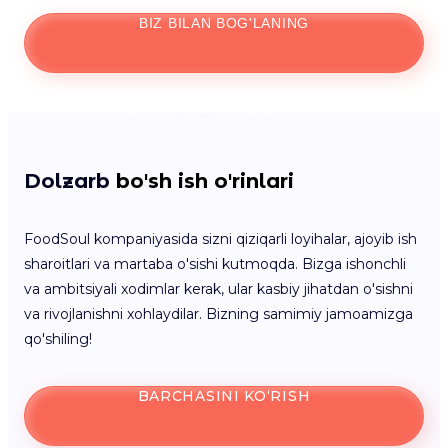
BIZ BILAN BOG'LANING
Dolzarb
bo'sh ish o'rinlari
FoodSoul kompaniyasida sizni qiziqarli loyihalar, ajoyib ish
sharoitlari va martaba o'sishi kutmoqda. Bizga ishonchli
va ambitsiyali xodimlar kerak, ular kasbiy jihatdan o'sishni
va rivojlanishni xohlaydilar. Bizning samimiy jamoamizga
qo'shiling!
BARCHASINI KO‘RISH