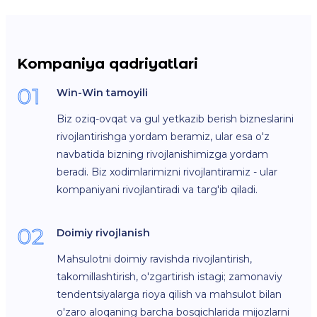
Kompaniya qadriyatlari
01
Win-Win tamoyili
Biz oziq-ovqat va gul yetkazib berish bizneslarini
rivojlantirishga yordam beramiz, ular esa o'z
navbatida bizning rivojlanishimizga yordam
beradi. Biz xodimlarimizni rivojlantiramiz - ular
kompaniyani rivojlantiradi va targ'ib qiladi.
02
Doimiy rivojlanish
Mahsulotni doimiy ravishda rivojlantirish,
takomillashtirish, o'zgartirish istagi; zamonaviy
tendentsiyalarga rioya qilish va mahsulot bilan
o'zaro aloqaning barcha bosqichlarida mijozlarni