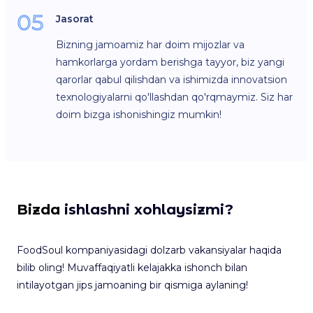
05
Jasorat
Bizning jamoamiz har doim mijozlar va
hamkorlarga yordam berishga tayyor, biz yangi
qarorlar qabul qilishdan va ishimizda innovatsion
texnologiyalarni qo'llashdan qo'rqmaymiz. Siz har
doim bizga ishonishingiz mumkin!
Bizda
ishlashni xohlaysizmi?
FoodSoul kompaniyasidagi dolzarb vakansiyalar haqida
bilib oling! Muvaffaqiyatli kelajakka ishonch bilan
intilayotgan jips jamoaning bir qismiga aylaning!