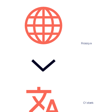
Rossiya
O‘zbek