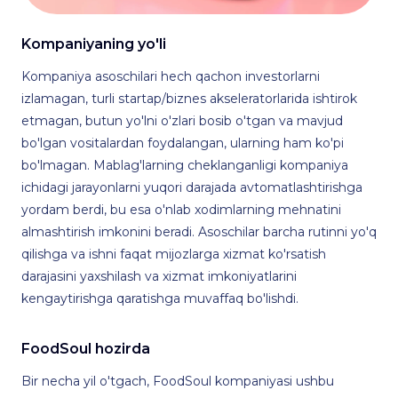
Kompaniyaning yo'li
Kompaniya asoschilari hech qachon investorlarni
izlamagan, turli startap/biznes akseleratorlarida ishtirok
etmagan, butun yo'lni o'zlari bosib o'tgan va mavjud
bo'lgan vositalardan foydalangan, ularning ham ko'pi
bo'lmagan. Mablag'larning cheklanganligi kompaniya
ichidagi jarayonlarni yuqori darajada avtomatlashtirishga
yordam berdi, bu esa o'nlab xodimlarning mehnatini
almashtirish imkonini beradi. Asoschilar barcha rutinni yo'q
qilishga va ishni faqat mijozlarga xizmat ko'rsatish
darajasini yaxshilash va xizmat imkoniyatlarini
kengaytirishga qaratishga muvaffaq bo'lishdi.
FoodSoul hozirda
Bir necha yil o'tgach, FoodSoul kompaniyasi ushbu