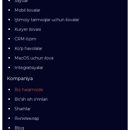
Saytlar
Mobil ilovalar
Ijtimoiy tarmoqlar uchun ilovalar
Kuryer ilovasi
CRM-tizim
Ko'p havolalar
MacOS uchun ilova
Integratsiyalar
Kompaniya
Biz haqimizda
Bo'sh ish o'rinlari
Sharhlar
Янгиликлар
Blog