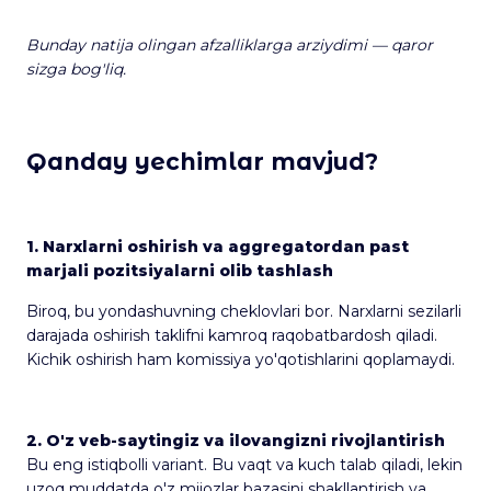
Bunday natija olingan afzalliklarga arziydimi — qaror
sizga bog'liq.
Qanday yechimlar mavjud?
1. Narxlarni oshirish va aggregatordan past
marjali pozitsiyalarni olib tashlash
Biroq, bu yondashuvning cheklovlari bor. Narxlarni sezilarli
darajada oshirish taklifni kamroq raqobatbardosh qiladi.
Kichik oshirish ham komissiya yo'qotishlarini qoplamaydi.
2. O'z veb-saytingiz va ilovangizni rivojlantirish
Bu eng istiqbolli variant. Bu vaqt va kuch talab qiladi, lekin
uzoq muddatda o'z mijozlar bazasini shakllantirish va