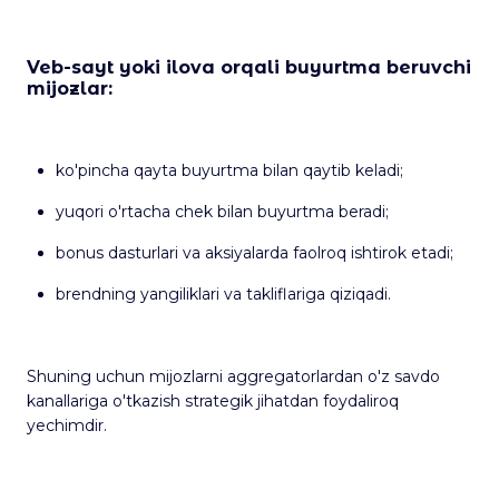
Veb-sayt yoki ilova orqali buyurtma beruvchi
mijozlar:
ko'pincha qayta buyurtma bilan qaytib keladi;
yuqori o'rtacha chek bilan buyurtma beradi;
bonus dasturlari va aksiyalarda faolroq ishtirok etadi;
brendning yangiliklari va takliflariga qiziqadi.
Shuning uchun mijozlarni aggregatorlardan o'z savdo
kanallariga o'tkazish strategik jihatdan foydaliroq
yechimdir.