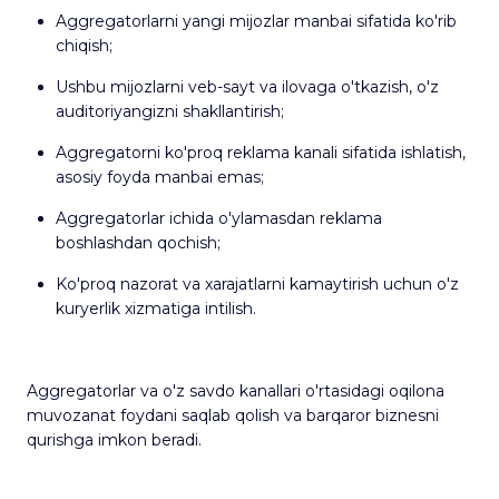
Aggregatorlarni yangi mijozlar manbai sifatida ko'rib
chiqish;
Ushbu mijozlarni veb-sayt va ilovaga o'tkazish, o'z
auditoriyangizni shakllantirish;
Aggregatorni ko'proq reklama kanali sifatida ishlatish,
asosiy foyda manbai emas;
Aggregatorlar ichida o'ylamasdan reklama
boshlashdan qochish;
Ko'proq nazorat va xarajatlarni kamaytirish uchun o'z
kuryerlik xizmatiga intilish.
Aggregatorlar va o'z savdo kanallari o'rtasidagi oqilona
muvozanat foydani saqlab qolish va barqaror biznesni
qurishga imkon beradi.