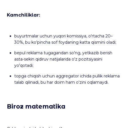
Kamchiliklar:
buyurtmalar uchun yuqori komissiya, o'rtacha 20–
30%, bu ko'pincha sof foydaning katta qismini oladi;
bepul reklama tugagandan so'ng, yetkazib berish
asta-sekin qidiruv natijalarida o'z pozitsiyasini
yo'qotadi;
topga chiqish uchun aggregator ichida pullik reklama
talab qilinadi, bu har doim ham o'zini oqlamaydi.
Biroz matematika