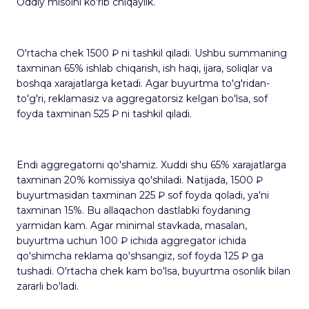
Oddiy misolni ko'rib chiqaylik.
O'rtacha chek 1500 ₽ ni tashkil qiladi. Ushbu summaning
taxminan 65% ishlab chiqarish, ish haqi, ijara, soliqlar va
boshqa xarajatlarga ketadi. Agar buyurtma to'g'ridan-
to'g'ri, reklamasiz va aggregatorsiz kelgan bo'lsa, sof
foyda taxminan 525 ₽ ni tashkil qiladi.
Endi aggregatorni qo'shamiz. Xuddi shu 65% xarajatlarga
taxminan 20% komissiya qo'shiladi. Natijada, 1500 ₽
buyurtmasidan taxminan 225 ₽ sof foyda qoladi, ya'ni
taxminan 15%. Bu allaqachon dastlabki foydaning
yarmidan kam. Agar minimal stavkada, masalan,
buyurtma uchun 100 ₽ ichida aggregator ichida
qo'shimcha reklama qo'shsangiz, sof foyda 125 ₽ ga
tushadi. O'rtacha chek kam bo'lsa, buyurtma osonlik bilan
zararli bo'ladi.