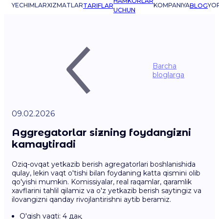
HAMKORLAR
YECHIMLAR
XIZMATLAR
KOMPANIYA
YO
TARIFLAR
BLOG
UCHUN
Barcha
bloglarga
09.02.2026
Aggregatorlar sizning foydangizni
kamaytiradi
Oziq-ovqat yetkazib berish agregatorlari boshlanishida
qulay, lekin vaqt o'tishi bilan foydaning katta qismini olib
qo'yishi mumkin. Komissiyalar, real raqamlar, qaramlik
xavflarini tahlil qilamiz va o'z yetkazib berish saytingiz va
ilovangizni qanday rivojlantirishni aytib beramiz.
O'qish vaqti: 4 дақ