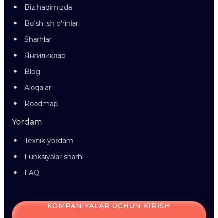
Biz haqimizda
Bo'sh ish o'rinlari
Sharhlar
Янгиликлар
Blog
Aloqalar
Roadmap
Yordam
Texnik yordam
Funksiyalar sharhi
FAQ
KOMPANIYALAR UCHUN KIRISH