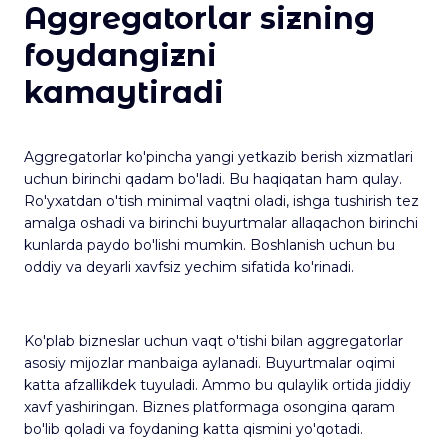
Aggregatorlar sizning
foydangizni
kamaytiradi
Aggregatorlar ko'pincha yangi yetkazib berish xizmatlari
uchun birinchi qadam bo'ladi. Bu haqiqatan ham qulay.
Ro'yxatdan o'tish minimal vaqtni oladi, ishga tushirish tez
amalga oshadi va birinchi buyurtmalar allaqachon birinchi
kunlarda paydo bo'lishi mumkin. Boshlanish uchun bu
oddiy va deyarli xavfsiz yechim sifatida ko'rinadi.
Ko'plab bizneslar uchun vaqt o'tishi bilan aggregatorlar
asosiy mijozlar manbaiga aylanadi. Buyurtmalar oqimi
katta afzallikdek tuyuladi. Ammo bu qulaylik ortida jiddiy
xavf yashiringan. Biznes platformaga osongina qaram
bo'lib qoladi va foydaning katta qismini yo'qotadi.