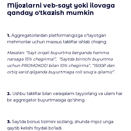
Mijozlarni veb-sayt yoki ilovaga
qanday o'tkazish mumkin
1.
Aggregatorlardan platformangizga o'tayotgan
mehmonlar uchun maxsus takliflar ishlab chiqing.
Masalan: “Sayt orqali buyurtma berganda hamma
narsaga 15% chegirma!”, “Saytda birinchi buyurtma
uchun PROMOKOD bilan 10% chegirma”, “1500₽ dan
ortiq xarid qilganda buyurtmaga roll sovg'a qilamiz”.
2.
Ushbu takliflar bilan varaqalarni tayyorlang va ularni har
bir aggregator buyurtmasiga qo'shing.
3.
Saytda bonus tizimini sozlang, shunda mijoz unga
qaytib kelishi foydali bo'ladi.