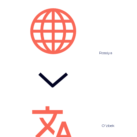
Rossiya
O‘zbek