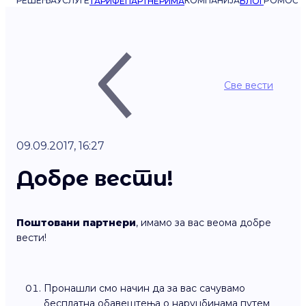
РЕШЕЊА
УСЛУГЕ
КОМПАНИЈА
POMOĆ
ТАРИФЕ
ПАРТНЕРИМА
БЛОГ
Све вести
09.09.2017, 16:27
Добре вести!
Поштовани партнери
, имамо за вас веома добре
вести!
Пронашли смо начин да за вас сачувамо
бесплатна обавештења о наруџбинама путем