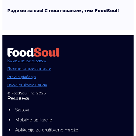
Радимо за вас! С поштовањем, тим FoodSoul!
Кориснички уговор
Политика приватности
Pravila plaćanja
Uslovi pružanja usluga
© FoodSoul, Inc. 2026.
Решења
Sajtovi
Mobilne aplikacije
Aplikacije za društvene mreže