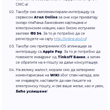
СМС-а!
Такође смо имплементирали интеграцију са
сервисом
Атол Online
за оне који прихватају
онлајн плаћања банковним картицама и
електронским новцем, како бисмо испунили
захтеве
ФЗ 54
. За то је потребно да се
региструјете на сајту
http://online.atol.ru
!
Такође смо припремили iOS апликације за
интеграцију са
Apple Pay
. За то је потребно да
повежете еквајринг од
Tinkoff Банке
, а затим
се обратите на е-пошту за даље консултације.
На велику жалост, морали смо да затворимо
коментарисање на
WIKI
због спам напада, али
не очајавајте, наставите да нам пишете на
електронску пошту, и све ваше жеље, као и увек,
биће услишене
!