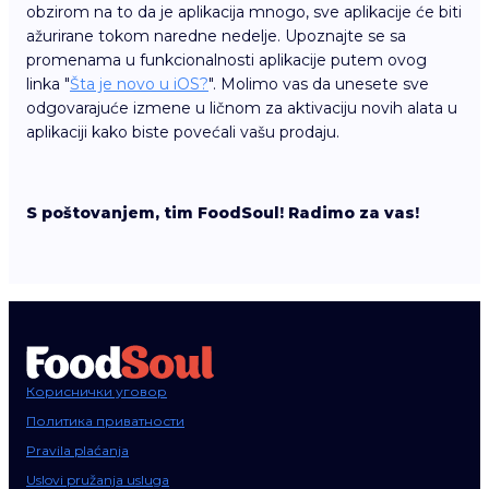
obzirom na to da je aplikacija mnogo, sve aplikacije će biti
ažurirane tokom naredne nedelje. Upoznajte se sa
promenama u funkcionalnosti aplikacije putem ovog
linka "
Šta je novo u iOS?
". Molimo vas da unesete sve
odgovarajuće izmene u ličnom za aktivaciju novih alata u
aplikaciji kako biste povećali vašu prodaju.
S poštovanjem, tim FoodSoul! Radimo za vas!
Кориснички уговор
Политика приватности
Pravila plaćanja
Uslovi pružanja usluga