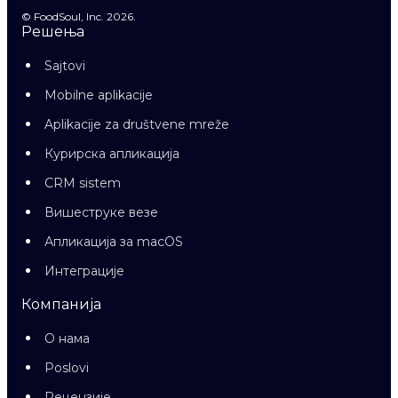
© FoodSoul, Inc. 2026.
Решења
Sajtovi
Mobilne aplikacije
Aplikacije za društvene mreže
Курирска апликација
CRM sistem
Вишеструке везе
Апликација за macOS
Интеграције
Компанија
О нама
Poslovi
Рецензије