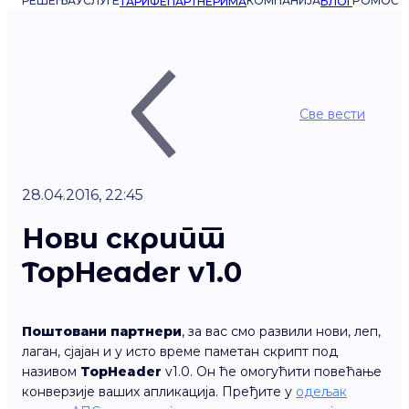
РЕШЕЊА
УСЛУГЕ
КОМПАНИЈА
POMOĆ
ТАРИФЕ
ПАРТНЕРИМА
БЛОГ
Све вести
28.04.2016, 22:45
Нови скрипт
TopHeader v1.0
Поштовани партнери
, за вас смо развили нови, леп,
лаган, сјајан и у исто време паметан скрипт под
називом
TopHeader
v1.0. Он ће омогућити повећање
конверзије ваших апликација. Пређите у
одељак