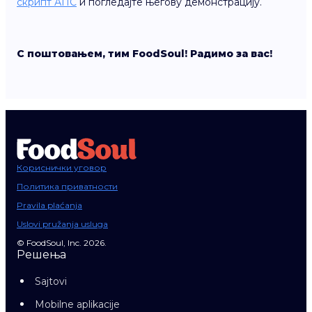
скрипт АПС
и погледајте његову демонстрацију.
С поштовањем, тим FoodSoul! Радимо за вас!
Кориснички уговор
Политика приватности
Pravila plaćanja
Uslovi pružanja usluga
© FoodSoul, Inc. 2026.
Решења
Sajtovi
Mobilne aplikacije