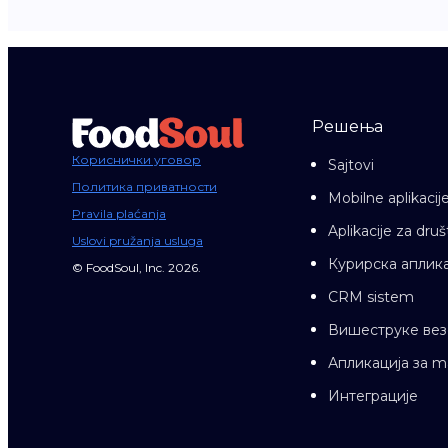
Решења
Кориснички уговор
Sajtovi
Политика приватности
Mobilne aplikacij
Pravila plaćanja
Aplikacije za dr
Uslovi pružanja usluga
Курирска аплика
© FoodSoul, Inc. 2026.
CRM sistem
Вишеструке вез
Апликација за 
Интеграције