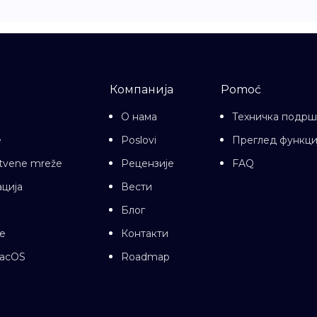
Компанија
Pomoć
О нама
Техничка подрш
e
Poslovi
Преглед функци
uštvene mreže
Рецензије
FAQ
ција
Вести
Блог
е
Контакти
macOS
Roadmap