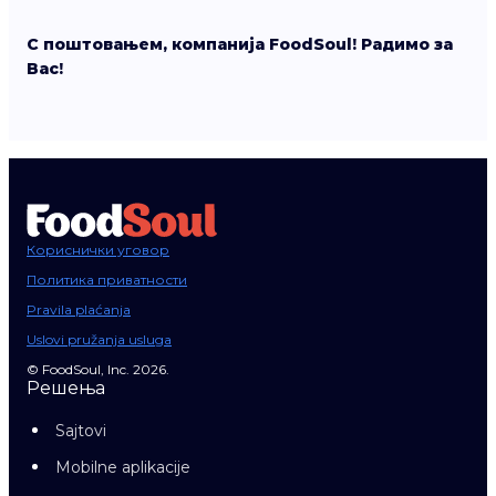
С поштовањем, компанија FoodSoul! Радимо за
Вас!
Кориснички уговор
Политика приватности
Pravila plaćanja
Uslovi pružanja usluga
© FoodSoul, Inc. 2026.
Решења
Sajtovi
Mobilne aplikacije