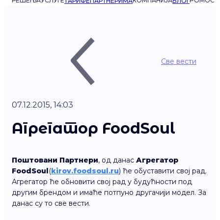
РЕШЕЊА
УСЛУГЕ
КОМПАНИЈА
POMOĆ
ТАРИФЕ
ПАРТНЕРИМА
БЛОГ
Све вести
07.12.2015, 14:03
Агрегатор FoodSoul
Поштовани Партнери
, од данас
Агрегатор
FoodSoul
(
kirov.foodsoul.ru
) ће обуставити свој рад.
Агрегатор ће обновити свој рад у будућности под
другим брендом и имаће потпуно другачији модел. За
данас су то све вести.