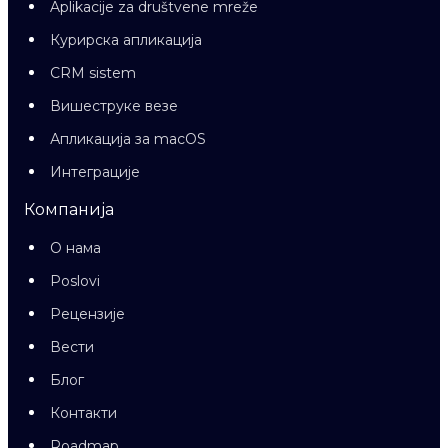
Aplikacije za društvene mreže
Курирска апликација
CRM sistem
Вишеструке везе
Апликација за macOS
Интеграције
Компанија
О нама
Poslovi
Рецензије
Вести
Блог
Контакти
Roadmap