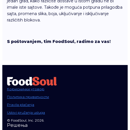
jedan grad, kako različite dostave u istom gradu ne bi
imale iste sajtove. Takođe je moguća potpuna prilagodba
sajta, promena slika, boja, uključivanje i isključivanje
različitih blokova.
S poštovanjem, tim FoodSoul, radimo za vas!
Кориснички уговор
Политика приватности
Pravila plaćanja
Uslovi pružanja usluga
© FoodSoul, Inc. 2026.
Решења