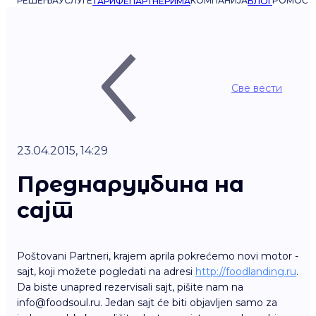
РЕШЕЊА
УСЛУГЕ
КОМПАНИЈА
POMOĆ
ТАРИФЕ
ПАРТНЕРИМА
БЛОГ
Све вести
23.04.2015, 14:29
Преднаруџбина на
сајт
Poštovani Partneri, krajem aprila pokrećemo novi motor -
sajt, koji možete pogledati na adresi
http://foodlanding.ru
.
Da biste unapred rezervisali sajt, pišite nam na
info@foodsoul.ru. Jedan sajt će biti objavljen samo za