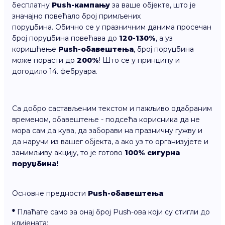
бесплатну
Push-кампању
за ваше објекте, што је
значајно повећало број примљених
поруџбина. Обично се у празничним данима просечан
број поруџбина повећава до
120-130%
, а уз
коришћење
Push-обавештења
, број поруџбина
може порасти до
200%
! Што се у принципу и
догодило 14. фебруара.
Са добро састављеним текстом и пажљиво одабраним
временом, обавештење - подсећа корисника да не
мора сам да кува, да заборави на празничну гужву и
да наручи из вашег објекта, а ако уз то организујете и
занимљиву акцију, то је готово
100% сигурна
поруџбина!
Основне предности
Push-обавештења
:
*
Плаћате само за онај број Push-ова који су стигли до
клијената;