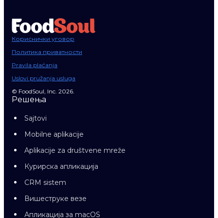
Кориснички уговор
Политика приватности
Pravila plaćanja
Uslovi pružanja usluga
© FoodSoul, Inc. 2026.
Решења
Sajtovi
Mobilne aplikacije
Aplikacije za društvene mreže
Курирска апликација
CRM sistem
Вишеструке везе
Апликација за macOS