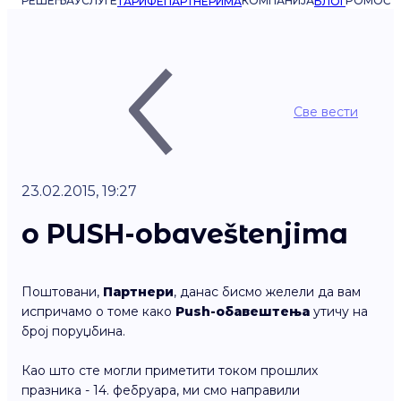
РЕШЕЊА
УСЛУГЕ
КОМПАНИЈА
POMOĆ
ТАРИФЕ
ПАРТНЕРИМА
БЛОГ
Све вести
23.02.2015, 19:27
о PUSH-obaveštenjima
Поштовани,
Партнери
, данас бисмо желели да вам
испричамо о томе како
Push-обавештења
утичу на
број поруџбина.
Као што сте могли приметити током прошлих
празника - 14. фебруара, ми смо направили