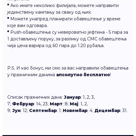
*
Ако имате неколико филијала, можете направити
јединствену кампању за сваку од њих;
*
Можете унапред планирати обавештење у време
које вам одговара.
*
Push-обавештења су невероватно јефтина - 5 пара за
1 достављену поруку, за разлику од СМС обавештења
чија цена варира од 60 пара до 1.20 рубаља.
P.S. И као бонус, ми смо за вас направили обавештења
у празничним данима
апсолутно бесплатно
!
Списак празничних дана:
Јануар
: 1, 2, 3,
7;
Фебруар
: 14, 23;
Март
: 8;
Мај
: 1, 2,
9;
Јун
: 12;
Септембар
: 1;
Новембар
: 4;
Децембар
: 31.