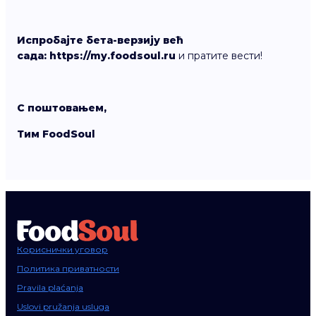
Испробајте бета-верзију већ
сада: https://my.foodsoul.ru
и пратите вести!
С поштовањем,
Тим FoodSoul
Кориснички уговор
Политика приватности
Pravila plaćanja
Uslovi pružanja usluga