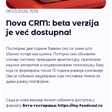
06.03.2026, 15:55
Nova CRM: beta verzija
je već dostupna!
Последње две године бавили смо се оним што
обично остаје иза кулиса. Потпуно смо обновили
основу система: прерадили архитектуру, преписали
кључне алгоритме и модернизовали технолошку базу
која се формирала током 13 година развоја компаније.
Ово је озбиљно ажурирање које поставља темељ за
даљи развој платформе.
Сада је нова верзија личног кабинета доступна у
формату
бета-тестирања: https://my.foodsoul.ru