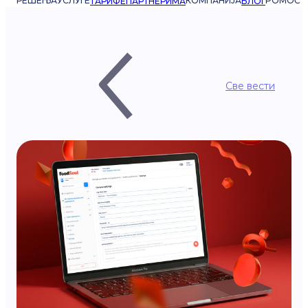
РЕШЕЊА
УСЛУГЕ
КОМПАНИЈА
POMOĆ
ТАРИФЕ
ПАРТНЕРИМА
БЛОГ
Све вести