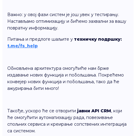
Важно: у овој фази систем је још увек у тестирању.
Настављамо оптимизацију и бићемо захвални за вашу
повратну информацију.
Питања и предлоге шаљите у
техничку подршку:
t.me/fs_help
Обновљена архитектура омогућиће нам брже
издавање нових функција и побољшања. Покрећемо
конвејер нових функција и побољшања, тако да ће
ажурирања бити много!
Такође, ускоро ће се отворити
јавни API CRM
, који
ће омогућити аутоматизацију рада, повезивање
спољних сервиса и креирање сопствених интеграција
са системом.