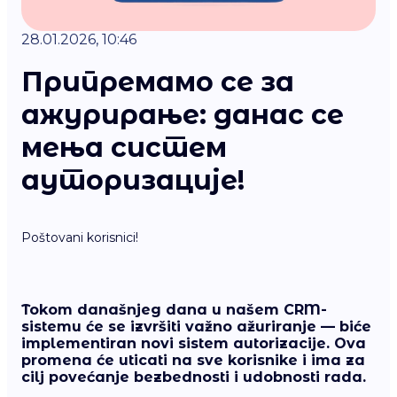
28.01.2026, 10:46
Припремамо се за
ажурирање: данас се
мења систем
ауторизације!
Poštovani korisnici!
Tokom današnjeg dana
u našem CRM-
sistemu će se izvršiti važno ažuriranje — biće
implementiran novi sistem autorizacije. Ova
promena će uticati na sve korisnike i ima za
cilj povećanje bezbednosti i udobnosti rada.