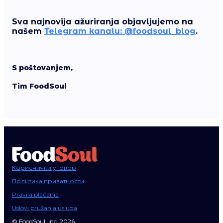
Sva najnovija ažuriranja objavljujemo na
našem
Telegram kanalu: @foodsoul_blog
.
S poštovanjem,
Tim FoodSoul
Кориснички уговор
Политика приватности
Pravila plaćanja
Uslovi pružanja usluga
© FoodSoul, Inc. 2026.