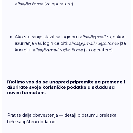
alisa@o.fs.me
(za operatere).
Ako ste ranije ulazili sa loginom
alisa@gmail.ru
, nakon
ažuriranja vaš login će biti:
alisa@gmail.ru
@
c.fs.me
(za
kurire) ili
alisa@gmail.ru
@
o.fs.me
(za operatere).
Molimo vas da se unapred pripremite za promene i
ažurirate svoje korisničke podatke u skladu sa
novim formatom.
Pratite dalja obaveštenja — detalji o datumu prelaska
biće saopšteni dodatno.