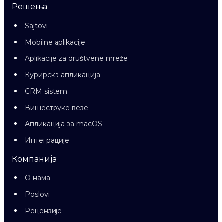
Решења
Sajtovi
Mobilne aplikacije
Aplikacije za društvene mreže
Курирска апликација
CRM sistem
Вишеструке везе
Апликација за macOS
Интеграције
Компанија
О нама
Poslovi
Рецензије