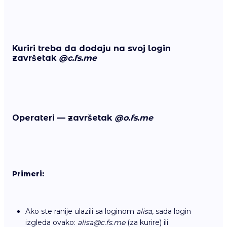
Kuriri
treba da dodaju na svoj login
završetak
@
c.fs.me
Operateri
— završetak
@
o.fs.me
Primeri:
Ako ste ranije ulazili sa loginom
alisa
, sada login
izgleda ovako:
alisa@c.fs.me
(za kurire) ili