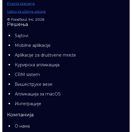
Pravila plaćanja
Uslovi pružanja usluga
© FoodSoul, Inc. 2026.
Решења
Sajtovi
Mobilne aplikacije
Aplikacije za društvene mreže
Курирска апликација
CRM sistem
Вишеструке везе
Апликација за macOS
Интеграције
Компанија
О нама