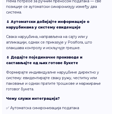
Нема потребе за ручним преносом података — све
позиције се аутоматски синхронизују између два
система.
🌷 Аутоматски добијајте информације о
наруџбинама у систему евиденције
Свака наруџбина, направљена на сајту или у
апликацији, одмах се приказује у Posiflora, што
олакшава контролу и искључује грешке.
🌷 Додајте појединачне производе и
састављајте од њих готове букете
Формирајте индивидуалне наруџбине директно у
систему: евидентирајте сваку ружу, честитку или
паковање и одмах пратите трошкове и маржирање
готовог букета.
Чему служи интеграција?
✅ Аутоматска синхронизација података