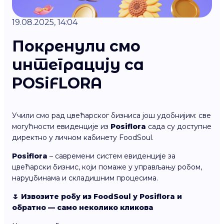
19.08.2025, 14:04
Покренули смо
интеграцију са
POSiFLORA
Учили смо рад цвећарског бизниса још удобнијим: све
могућности евиденције из
Posiflora
сада су доступне
директно у личном кабинету FoodSoul.
Posiflora
– савремени систем евиденције за
цвећарски бизнис, који помаже у управљању робом,
наруџбинама и складишним процесима.
🌷 Извозите робу из FoodSoul у Posiflora и
обратно — само неколико кликова