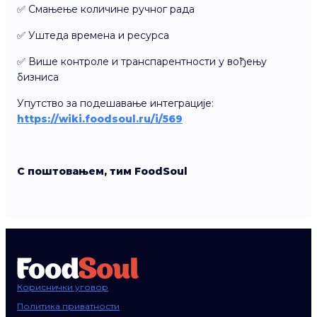
✅ Смањење количине ручног рада
✅ Уштеда времена и ресурса
✅ Више контроле и транспарентности у вођењу
бизниса
Упутство за подешавање интеграције:
https://wiki.foodsoul.ru/i/569
С поштовањем, тим FoodSoul
Кориснички уговор
Политика приватности