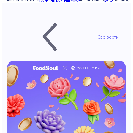
РЕШЕЊА
УСЛУГЕ
КОМПАНИЈА
POMOĆ
ТАРИФЕ
ПАРТНЕРИМА
БЛОГ
Све вести