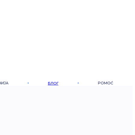
НИЈА
POMOĆ
БЛОГ