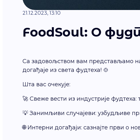
21.12.2023, 13:10
FoodSoul: О фуд
Са задовољством вам представљамо 
догађаје из света фудтеха! 🍲
Шта вас очекује:
🚀 Свеже вести из индустрије фудтеха:
💡 Занимљиви случајеви: узбудљиве при
🌐 Интерни догађаји: сазнајте први о н