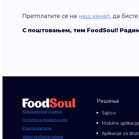
Претплатите се на
наш канал
, да бист
С поштовањем, тим FoodSoul! Радим
Решења
Кориснички уговор
Sajtovi
Политика приватности
Mobilne aplikacij
Pravila plaćanja
Aplikacije za dr
Uslovi pružanja usluga