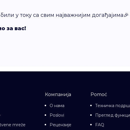
е били у току са свим најважнијим догађајима🎉
о за вас!
Компанија
Pomoć
О нама
Техничка подрш
e
Poslovi
Преглед функци
uštvene mreže
Рецензије
FAQ