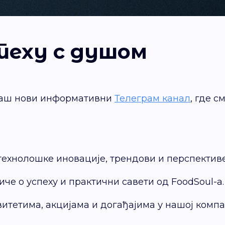
теху с душом
наш нови информативни
Телеграм канал
, где с
 технолошке иновације, трендови и перспективе
че о успеху и практични савети од FoodSoul-а.
овитетима, акцијама и догађајима у нашој компа