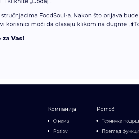
 i kliknite „Dodaj“.
u stručnjacima FoodSoul-a. Nakon što prijava bude
vi korisnici moći da glasaju klikom na dugme „⬆️T
 za Vas!
Компанија
Pomoć
О нама
Техничка подрш
e
Poslovi
Преглед функци