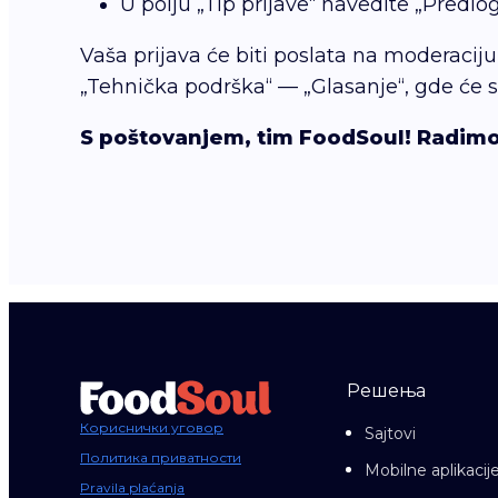
U polju „Tip prijave“ navedite „Predlog“
Vaša prijava će biti poslata na moderacij
„Tehnička podrška“ — „Glasanje“, gde će s
S poštovanjem, tim FoodSoul! Radimo
Решења
Кориснички уговор
Sajtovi
Политика приватности
Mobilne aplikacij
Pravila plaćanja