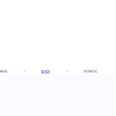
НИЈА
POMOĆ
БЛОГ