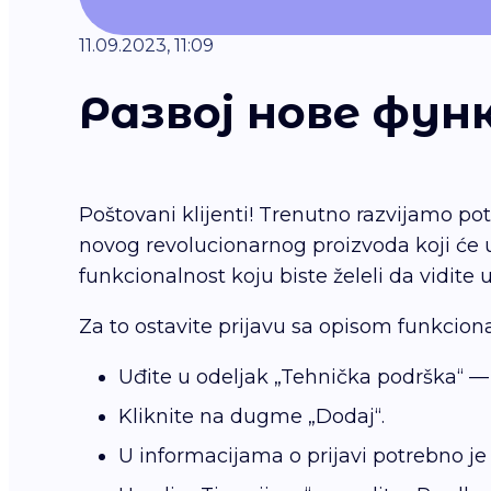
11.09.2023, 11:09
Развој нове фу
Poštovani klijenti! Trenutno razvijamo po
novog revolucionarnog proizvoda koji će u
funkcionalnost koju biste želeli da vidite 
Za to ostavite prijavu sa opisom funkcio
Uđite u odeljak „Tehnička podrška“ — 
Kliknite na dugme „Dodaj“.
U informacijama o prijavi potrebno je