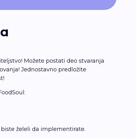
-а
teljstvo! Možete postati deo stvaranja
lovanja! Jednostavno predložite
t!
FoodSoul:
 biste želeli da implementirate.