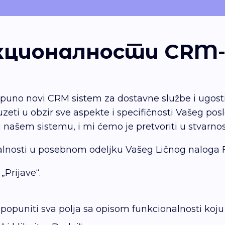
нкционалности CRM
tpuno novi CRM sistem za dostavne službe i ugosti
zeti u obzir sve aspekte i specifičnosti Vašeg pos
u našem sistemu, i mi ćemo je pretvoriti u stvarnos
nalnosti u posebnom odeljku Vašeg Ličnog naloga 
„Prijave“.
 popuniti sva polja sa opisom funkcionalnosti koju