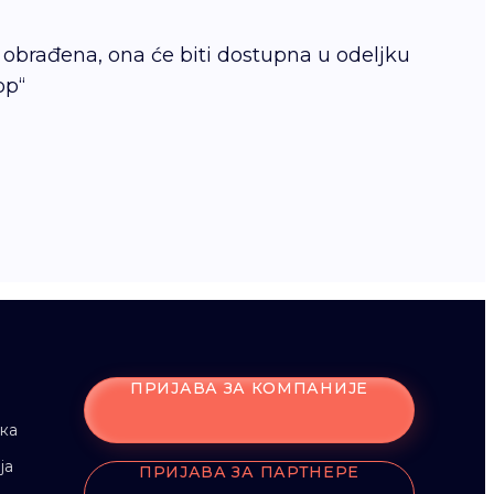
 obrađena, ona će biti dostupna u odeljku
op“
ПРИЈАВА ЗА КОМПАНИЈЕ
ка
ја
ПРИЈАВА ЗА ПАРТНЕРЕ