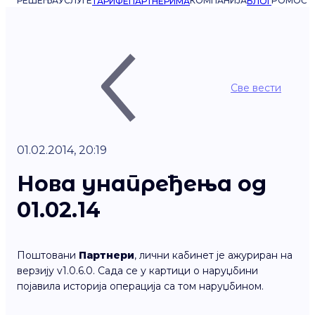
РЕШЕЊА
УСЛУГЕ
КОМПАНИЈА
POMOĆ
ТАРИФЕ
ПАРТНЕРИМА
БЛОГ
Све вести
01.02.2014, 20:19
Нова унапређења од
01.02.14
Поштовани
Партнери
, лични кабинет је ажуриран на
верзију v1.0.6.0. Сада се у картици о наруџбини
појавила историја операција са том наруџбином.