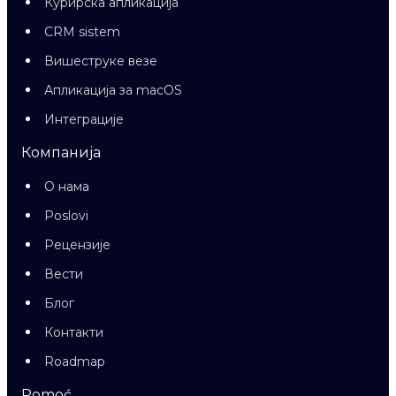
Курирска апликација
CRM sistem
Вишеструке везе
Апликација за macOS
Интеграције
Компанија
О нама
Poslovi
Рецензије
Вести
Блог
Контакти
Roadmap
Pomoć