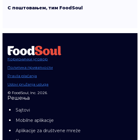
С поштовањем, тим FoodSoul
Кориснички уговор
Политика приватности
Pravila plaćanja
Uslovi pružanja usluga
© FoodSoul, Inc. 2026.
Решења
Sajtovi
Mobilne aplikacije
Aplikacije za društvene mreže