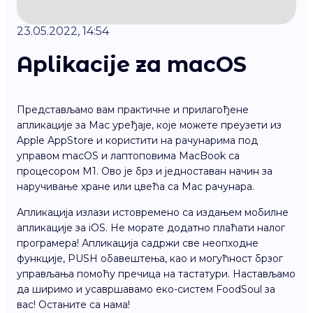
23.05.2022, 14:54
Aplikacije za macOS
Представљамо вам практичне и прилагођене
апликације за Mac уређаје, које можете преузети из
Apple AppStore и користити на рачунарима под
управом macOS и лаптоповима MacBook са
процесором М1. Ово је брз и једноставан начин за
наручивање хране или цвећа са Mac рачунара.
Апликација излази истовремено са издањем мобилне
апликације за iOS. Не морате додатно плаћати налог
програмера! Апликација садржи све неопходне
функције, PUSH обавештења, као и могућност брзог
управљања помоћу пречица на тастатури. Настављамо
да ширимо и усавршавамо еко-систем FoodSoul за
вас! Останите са нама!