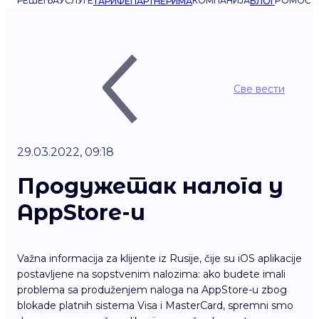
РЕШЕЊА
УСЛУГЕ
КОМПАНИЈА
POMOĆ
ТАРИФЕ
ПАРТНЕРИМА
БЛОГ
Све вести
29.03.2022, 09:18
Продужетак налога у
AppStore-u
Važna informacija za klijente iz Rusije, čije su iOS aplikacije
postavljene na sopstvenim nalozima: ako budete imali
problema sa produženjem naloga na AppStore-u zbog
blokade platnih sistema Visa i MasterCard, spremni smo