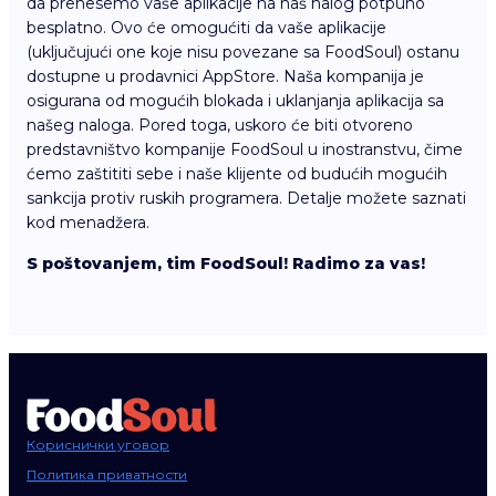
da prenesemo vaše aplikacije na naš nalog potpuno
besplatno. Ovo će omogućiti da vaše aplikacije
(uključujući one koje nisu povezane sa FoodSoul) ostanu
dostupne u prodavnici AppStore. Naša kompanija je
osigurana od mogućih blokada i uklanjanja aplikacija sa
našeg naloga. Pored toga, uskoro će biti otvoreno
predstavništvo kompanije FoodSoul u inostranstvu, čime
ćemo zaštititi sebe i naše klijente od budućih mogućih
sankcija protiv ruskih programera. Detalje možete saznati
kod menadžera.
S poštovanjem, tim FoodSoul! Radimo za vas!
Кориснички уговор
Политика приватности