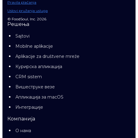
Pravila plaćanja
Uslovi pružanja usluga
© FoodSoul, Inc. 2026.
Решења
Sajtovi
Mobilne aplikacije
Aplikacije za društvene mreže
Курирска апликација
CRM sistem
Вишеструке везе
Апликација за macOS
Интеграције
Компанија
О нама