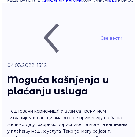
РЕШЕЊА
УСЛУГЕ
КОМПАНИЈА
POMOĆ
ТАРИФЕ
ПАРТНЕРИМА
БЛОГ
Све вести
04.03.2022, 15:12
Moguća kašnjenja u
plaćanju usluga
Поштовани корисници! У вези са тренутном
ситуацијом и санкцијама које се примењују на банке,
желимо да упозоримо кориснике на могућа кашњења
у плаћању наших услуга. Такође, могу се јавити