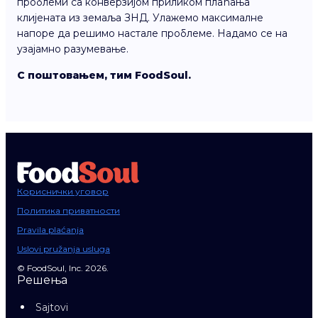
проблеми са конверзијом приликом плаћања
клијената из земаља ЗНД. Улажемо максималне
напоре да решимо настале проблеме. Надамо се на
узајамно разумевање.
С поштовањем, тим FoodSoul.
Кориснички уговор
Политика приватности
Pravila plaćanja
Uslovi pružanja usluga
© FoodSoul, Inc. 2026.
Решења
Sajtovi