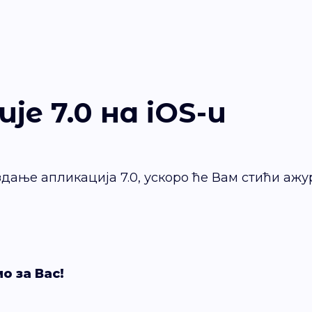
е 7.0 на iOS-u
дање апликација 7.0, ускоро ће Вам стићи ажу
о за Вас!