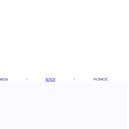
НИЈА
POMOĆ
БЛОГ