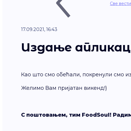
Све вести
17.09.2021, 16:43
Издање апликациј
Као што смо обећали, покренули смо из
Желимо Вам пријатан викенд!)
С поштовањем, тим FoodSoul! Радим