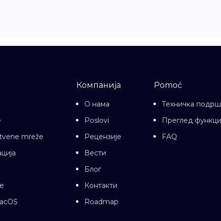
Компанија
Pomoć
О нама
Техничка подрш
e
Poslovi
Преглед функци
uštvene mreže
Рецензије
FAQ
ција
Вести
Блог
е
Контакти
macOS
Roadmap