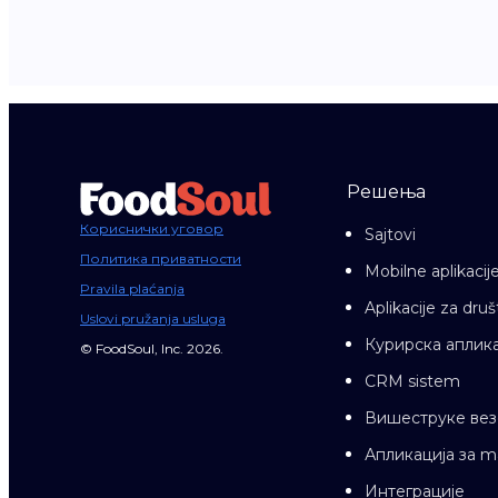
Решења
Кориснички уговор
Sajtovi
Политика приватности
Mobilne aplikacij
Pravila plaćanja
Aplikacije za dr
Uslovi pružanja usluga
Курирска аплика
© FoodSoul, Inc. 2026.
CRM sistem
Вишеструке вез
Апликација за 
Интеграције