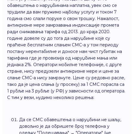
обавештења о наруџбинама наплатна, увек смо се
трудили да вам пружимо најбољу услугу и током 7
година смо слали поруке о свом трошку. Нажалост,
антикризне мере замрзавања индексације промета
ради снижавања тарифа од 2013. до краја 2020.
године довеле су до тога да наруџбине које су
праћене бесплатним слањем СМС-а у том периоду
постану нерентабилне и доносе нам чист губитак на
тарифама где је провизија од наруџбине мања или
једнака 2%. Оператори мобилне телефоније, с друге
стране, нису предузели антикризне мере и цене за
слање СМС-а нису замрзнуте. Цене су редовно расле,
тако да је цена слања (у просеку) за 1 СМС порасла са
1 рубље на 3 рубље (у РФ) у зависности од оператора.
С тим у вези, нудимо неколико решења:
Да се СМС обавештења о наруџбини не шаљу,
довољно је да обришете број телефона у
одељку "Подешавања" → "Оператори" (не