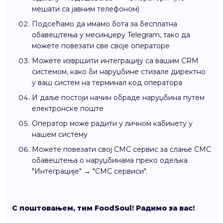
мешати са јавним телефоном)
Подсећамо да имамо бота за бесплатна
обавештења у месинџеру Telegram, тако да
можете повезати све своје операторе
Можете извршити интеграцију са вашим CRM
системом, како би наруџбине стизале директно
у ваш систем на терминал код оператора
И даље постоји начин обраде наруџбина путем
електронске поште
Оператор може радити у личном кабинету у
нашем систему
Можете повезати свој СМС сервис за слање СМС
обавештења о наруџбинама преко одељка
"Интеграције" → "СМС сервиси".
С поштовањем, тим FoodSoul! Радимо за вас!