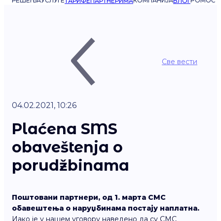
РЕШЕЊА
УСЛУГЕ
КОМПАНИЈА
POMOĆ
ТАРИФЕ
ПАРТНЕРИМА
БЛОГ
Све вести
04.02.2021, 10:26
Plaćena SMS
obaveštenja o
porudžbinama
Поштовани партнери, од 1. марта СМС
обавештења о наруџбинама постају наплатна.
Иако је у нашем уговору наведено да су СМС