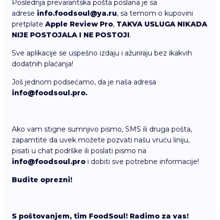
Poslednja prevarantska pošta poslana je sa
adrese
info.foodsoul@ya.ru
, sa temom o kupovini
pretplate
Apple Review Pro
,
TAKVA USLUGA NIKADA
NIJE POSTOJALA I NE POSTOJI
.
Sve aplikacije se uspešno izdaju i ažuriraju bez ikakvih
dodatnih plaćanja!
Još jednom podsećamo, da je naša adresa
info@foodsoul.pro.
Ako vam stigne sumnjivo pismo, SMS ili druga pošta,
zapamtite da uvek možete pozvati našu vruću liniju,
pisati u chat podrške ili poslati pismo na
info@foodsoul.pro
i dobiti sve potrebne informacije!
Budite oprezni!
S poštovanjem, tim FoodSoul! Radimo za vas!