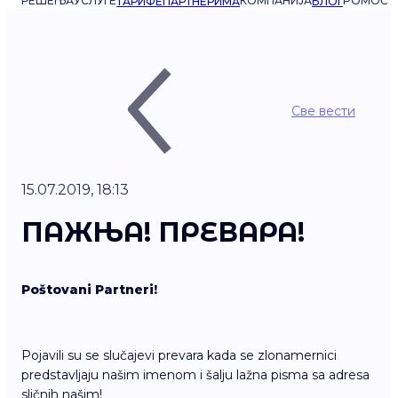
РЕШЕЊА
УСЛУГЕ
КОМПАНИЈА
POMOĆ
ТАРИФЕ
ПАРТНЕРИМА
БЛОГ
Све вести
15.07.2019, 18:13
ПАЖЊА! ПРЕВАРА!
Poštovani Partneri!
Pojavili su se slučajevi prevara kada se zlonamernici
predstavljaju našim imenom i šalju lažna pisma sa adresa
sličnih našim!