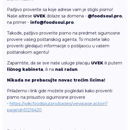
Pažljivo proverite sa koje adrese vam je stiglo pismo!
Naše adrese
UVEK
dolaze sa domena -
@foodsoul.pro
,
na primer -
info@foodsoul.pro
.
Takođe, pažljivo proverite pismo na predmet sigurnosne
provere vašeg poštanskog agenta. To možete lako
proveriti gledajući informacije o pošiljaocu u vašem
poštanskom agentu!
Zapamtite, da se sve naše usluge plaćaju
UVEK
ili putem
ličnog kabineta
, ili na
naš račun
.
Nikada ne prebacujte novac trećim licima!
Prilažemo i link gde možete pogledati kako proveriti
pismo na prisustvo sigurnosne provere
-
https://wiki.foodsoul.pro/pages/viewpage.action?
pageId=51216420