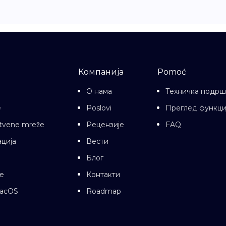
Компанија
Pomoć
О нама
Техничка подрш
e
Poslovi
Преглед функци
uštvene mreže
Рецензије
FAQ
ција
Вести
Блог
е
Контакти
macOS
Roadmap