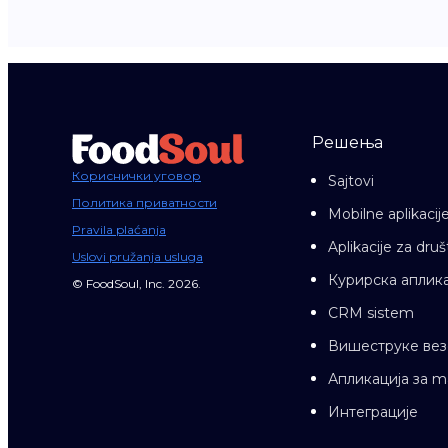
Решења
Кориснички уговор
Sajtovi
Политика приватности
Mobilne aplikacij
Pravila plaćanja
Aplikacije za dr
Uslovi pružanja usluga
Курирска аплика
© FoodSoul, Inc. 2026.
CRM sistem
Вишеструке вез
Апликација за 
Интеграције