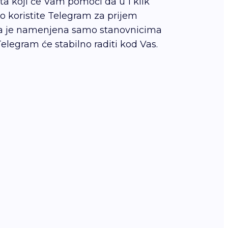
ta koji će Vam pomoći da u 1 klik
o koristite Telegram za prijem
ka je namenjena samo stanovnicima
legram će stabilno raditi kod Vas.