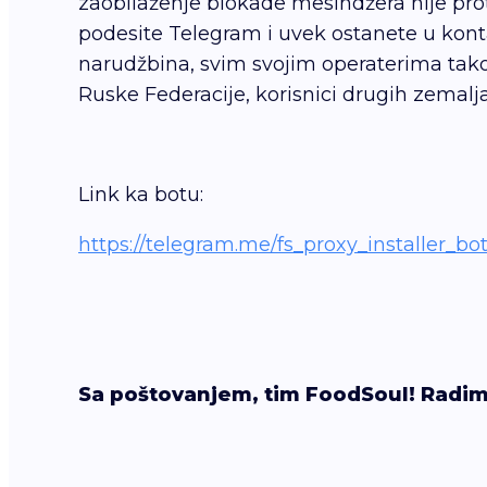
zaobilaženje blokade mesindžera nije prot
podesite Telegram i uvek ostanete u kont
narudžbina, svim svojim operaterima ta
Ruske Federacije, korisnici drugih zemal
Link ka botu:
https://telegram.me/fs_proxy_installer_bo
Sa poštovanjem, tim FoodSoul! Radim