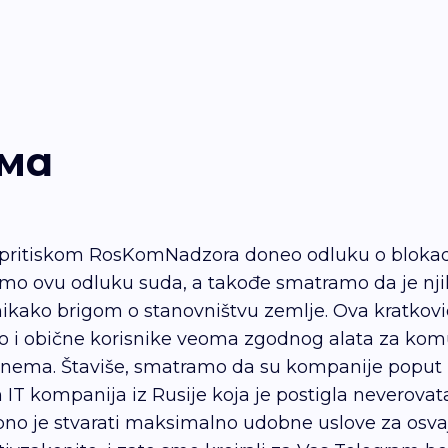
ама
od pritiskom RosKomNadzora doneo odluku o blokadi
mo ovu odluku suda, a takođe smatramo da je nji
 a nikako brigom o stanovništvu zemlje. Ova kratk
tako i obične korisnike veoma zgodnog alata za ko
još nema. Štaviše, smatramo da su kompanije popu
ih IT kompanija iz Rusije koja je postigla neverov
no je stvarati maksimalno udobne uslove za osvajan