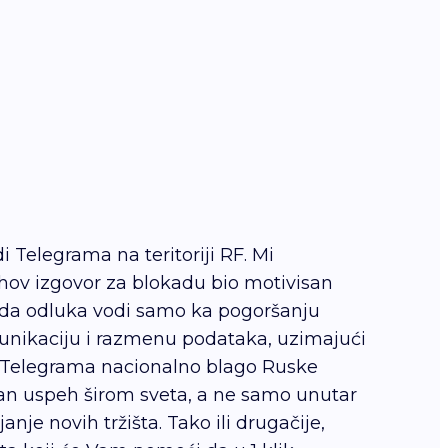
 Telegrama na teritoriji RF. Mi
hov izgovor za blokadu bio motivisan
ovida odluka vodi samo ka pogoršanju
munikaciju i razmenu podataka, uzimajući
t Telegrama nacionalno blago Ruske
atan uspeh širom sveta, a ne samo unutar
je novih tržišta. Tako ili drugačije,