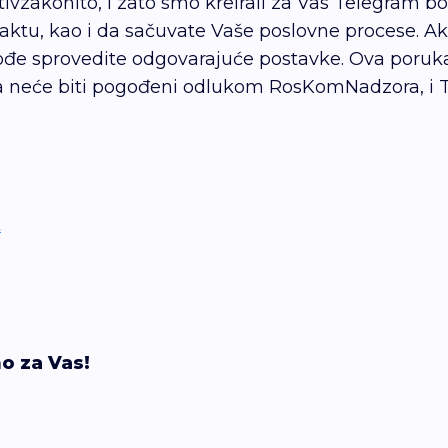
ivzakonito, i zato smo kreirali za Vas Telegram bo
aktu, kao i da sačuvate Vaše poslovne procese. Ak
kođe sprovedite odgovarajuće postavke. Ova poru
ja neće biti pogođeni odlukom RosKomNadzora, i Te
t
o za Vas!