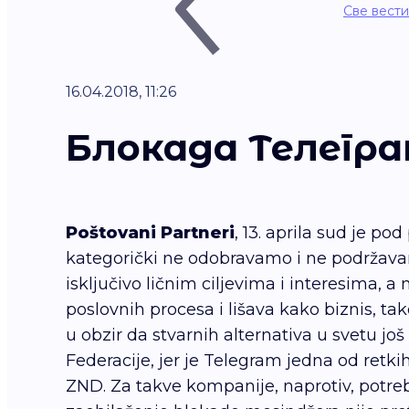
Све вести
16.04.2018, 11:26
Блокада Телегр
Poštovani Partneri
, 13. aprila sud je p
kategorički ne odobravamo i ne podržava
isključivo ličnim ciljevima i interesima,
poslovnih procesa i lišava kako biznis, 
u obzir da stvarnih alternativa u svetu 
Federacije, jer je Telegram jedna od retk
ZND. Za takve kompanije, naprotiv, potreb