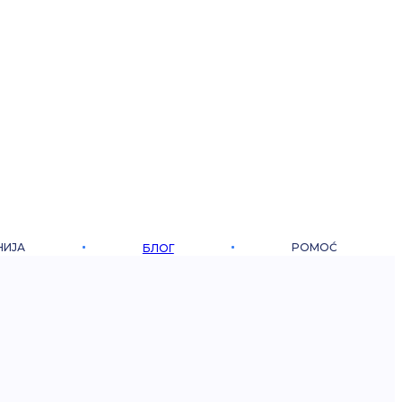
НИЈА
POMOĆ
БЛОГ