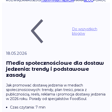
ROZWIĄZANIA
USŁUGI
FIRMA
POMOC
TARYFY
PARTNEROM
BLOG
Do wszystkich
blogów
18.05.2026
Media społecznościowe dla dostaw
jedzenia: trendy i podstawowe
zasady
Jak promować dostawę jedzenia w mediach
społecznościowych: trendy, plan treści, praca z
publicznością, reels, reklama i promocja dostawy jedzenia
w 2026 roku. Porady od specjalistów FoodSoul.
Czas czytania: 7 min