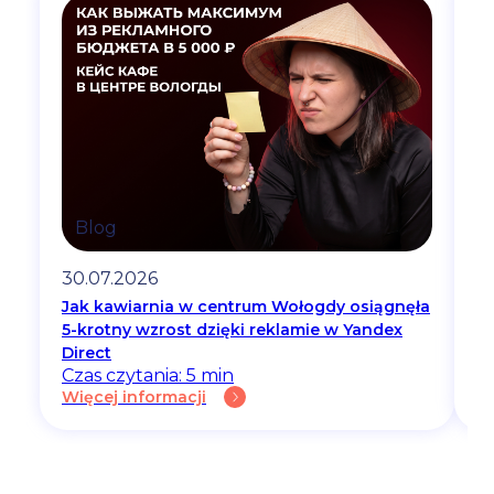
Blog
30.07.2026
2
Jak kawiarnia w centrum Wołogdy osiągnęła
O 
5-krotny wzrost dzięki reklamie w Yandex
b
Cz
Direct
Wi
Czas czytania: 5 min
Więcej informacji