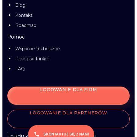
Blog
Kontakt
Roadmap
Pomoc
Wsparcie techniczne
Przegląd funkcji
FAQ
LOGOWANIE DLA FIRM
LOGOWANIE DLA PARTNERÓW
SKONTAKTUJ SIĘ Z NAMI
Jesteśmy w mediach społecznościowych: