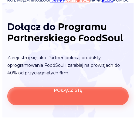
ROZWIĄZANIA
USŁUGI
FIRMA
POMOC
TARYFY
PARTNEROM
BLOG
Dołącz do
Programu
Partnerskiego FoodSoul
Zarejestruj się jako Partner, polecaj produkty
oprogramowania FoodSoul i zarabiaj na prowizjach do
40% od przyciągniętych firm.
POŁĄCZ SIĘ