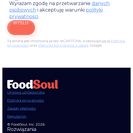
Wyrażam zgodę na przetwarzanie
danych
osobowych
i akceptuję warunki
polityki
prywatności
WYŚLIJ
Ta strona jest chroniona przez reCAPTCHA, a obowiązują ją
Polityka
prywatności
oraz
Warunki korzystania z usługi
Google.
Umowa użytkownika
Polityka prywatności
Zasady płatności
Regulamin
© FoodSoul, Inc. 2026.
Rozwiązania