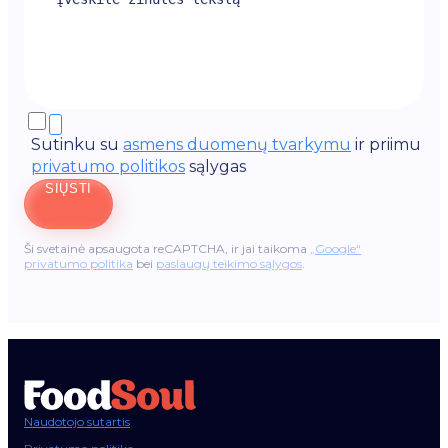
Sutinku su
asmens duomenų tvarkymu
ir priimu
privatumo politikos
sąlygas
SIŲSTI
Ši svetainė apsaugota reCAPTCHA, ir jai taikoma
„Google“
privatumo politika
bei
paslaugų teikimo sąlygos
.
Naudotojo sutartis