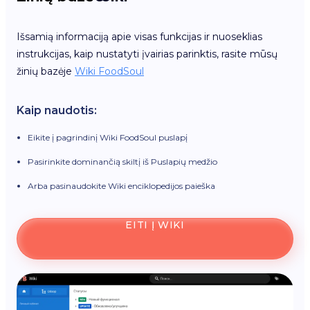
Išsamią informaciją apie visas funkcijas ir nuoseklias
instrukcijas, kaip nustatyti įvairias parinktis, rasite mūsų
žinių bazėje
Wiki FoodSoul
Kaip naudotis:
Eikite į pagrindinį Wiki FoodSoul puslapį
Pasirinkite dominančią skiltį iš Puslapių medžio
Arba pasinaudokite Wiki enciklopedijos paieška
EITI Į WIKI