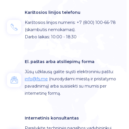
Karštosios linijos telefonu
Karštosios linijos numeris: +7 (800) 100-66-78
(skambutis nemokamas)
.
Darbo laikas: 10:00 - 18:30
El. paštas arba atsiliepimų forma
Jūsų užklausą galite siųsti elektroniniu paštu:
info@fs.me
(nurodydami miestą ir pristatymo
pavadinimą) arba susisiekti su mumis per
internetinę formą.
Internetinis konsultantas
Parašykite techninės pagalbos vadybininkui