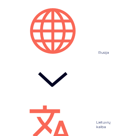
Rusija
Lietuvių
kalba