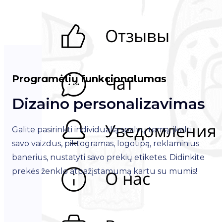
Programėlių funkcionalumas
Dizaino personalizavimas
V
p
Galite pasirinkti individualią spalvų temą, įkelti
i
savo vaizdus, piktogramas, logotipą, reklaminius
banerius, nustatyti savo prekių etiketes. Didinkite
Pe
prekės ženklo atpažįstamumą kartu su mumis!
va
užs
už