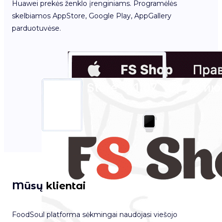
Huawei prekės ženklo įrenginiams. Programėlės
skelbiamos AppStore, Google Play, AppGallery
parduotuvėse.
2
:
32
2:
1
9
Istorija
2
:
32
1:03:55
Atšauktas
Užsakymo pristatymo laikas
4350
₽
Dabartinis užsakymas laukia operatoriaus apdorojimo
Istorija
Istorija
Dabar
Atsiėmimas: Niujorkas, Laisvės gatvė, 17
Paskambinkite mums
Paskambinkite mums
Pakartoti
Mūsų
klientai
FoodSoul platforma sėkmingai naudojasi viešojo