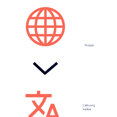
Rusija
Lietuvių
kalba