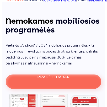
SPRENDIMAI
PASLAUGOS
ĮMONĖ
ĮKAINIAI
PARTNERIAMS
TINKLARAŠTI
Nemokamos
mobiliosios
programėlės
Vietinės „Android“ / „iOS“ mobiliosios programėlės – tai
modernus ir revoliucinis būdas dirbti su klientais, galintis
padidinti Jūsų pelną mažiausiai 30%! Leidimas,
palaikymas ir atnaujinimai – nemokamai!
PRADĖTI DABAR