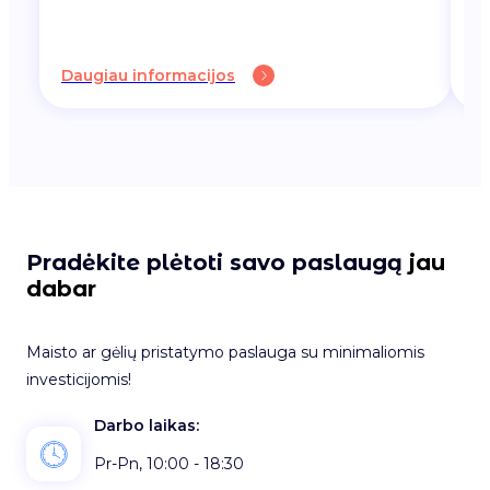
Daugiau informacijos
Da
Pradėkite plėtoti savo paslaugą
jau
dabar
Maisto ar gėlių pristatymo paslauga su minimaliomis
investicijomis!
Darbo laikas:
Pr-Pn, 10:00 - 18:30