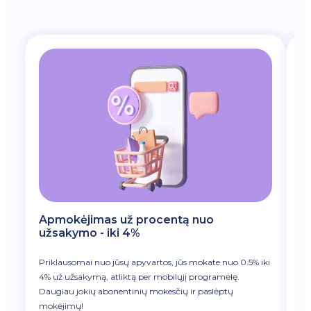
Apmokėjimas už procentą nuo
N
užsakymo - iki 4%
Jū
Priklausomai nuo jūsų apyvartos, jūs mokate nuo 0.5% iki
ne
4% už užsakymą, atliktą per mobilųjį programėlę.
mo
Daugiau jokių abonentinių mokesčių ir paslėptų
sa
mokėjimų!