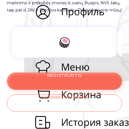
maitinimo ir prekybos įmonės iš įvairių Rusijos, NVS šalių,
taip pat iš JAV ir Europos kampelių. Prisijunkite prie mūsų!
REGISTRUOTIS
SUSISIEKTI SU MUMIS