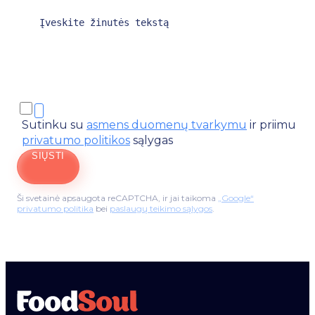
Sutinku su
asmens duomenų tvarkymu
ir priimu
privatumo politikos
sąlygas
SIŲSTI
Ši svetainė apsaugota reCAPTCHA, ir jai taikoma
„Google“
privatumo politika
bei
paslaugų teikimo sąlygos
.